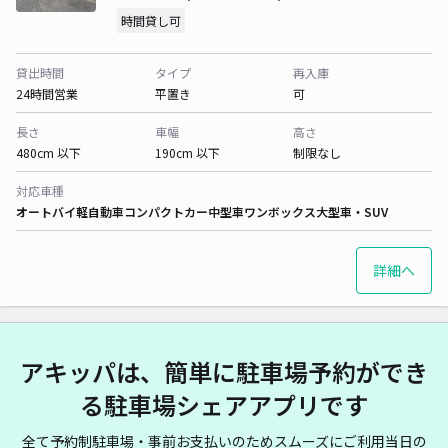
時間貸し可
貸出時間
タイプ
再入庫
24時間営業
平置き
可
長さ
車幅
高さ
480cm 以下
190cm 以下
制限なし
対応車種
オートバイ
軽自動車
コンパクトカー
中型車
ワンボックス
大型車・SUV
詳細へ
アキッパは、簡単に駐車場予約ができ
る駐車場シェアアプリです
全て予約制駐車場・事前お支払いのためスムーズにご利用当日の