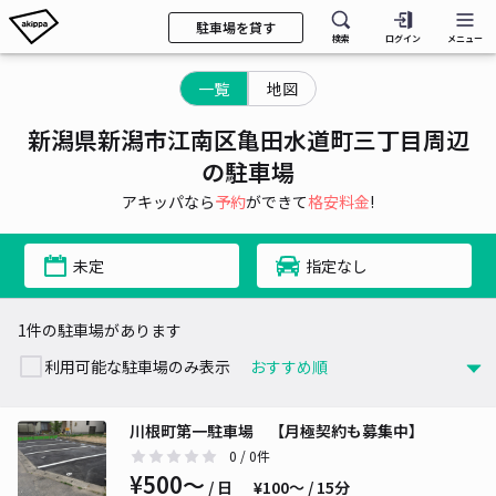
駐車場を貸す
検索
ログイン
メニュー
一覧
地図
新潟県新潟市江南区亀田水道町三丁目周辺
の駐車場
アキッパなら
予約
ができて
格安料金
!
未定
指定なし
1件の駐車場があります
利用可能な駐車場のみ表示
川根町第一駐車場 【月極契約も募集中】
0
/ 0件
¥500〜
/ 日
¥100〜 / 15分