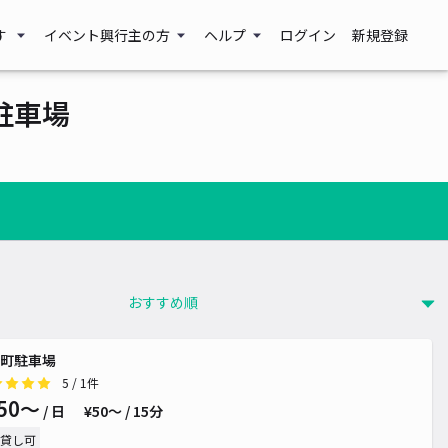
す
イベント興行主の方
ヘルプ
ログイン
新規登録
駐車場
町駐車場
5
/ 1件
50〜
/ 日
¥50〜 / 15分
貸し可