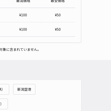
最高価格
最安価格
東5丁目15 小林邸☆アキッパ駐車場
4.8
/ 12件
¥
100
¥
50
00〜
/ 日
¥
100
¥
50
時間
24時間営業
タイプ
平置き
再入庫
可
対象に含まれていません。
480cm 以下
車幅
230cm 以下
高さ
制限なし
車種
オートバイ
軽自動車
コンパクトカー
中型車
ワンボックス
大型車・SUV
詳細へ
県）
新潟空港
西2丁目5-22☆アキッパ駐車場【1】
4.7
/ 3件
00〜
軒）
/ 日
¥50〜 / 15分