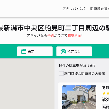
アキッパとは？
駐車場を貸
県新潟市中央区船見町二丁目周辺の
アキッパなら
予約
ができて
格安料金
!
未定
指定なし
16件の駐車場があります
利用可能な駐車場のみ表示
寄附
¥8
時間