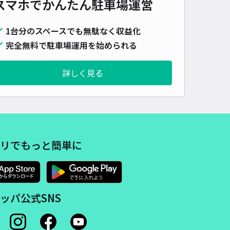
スマホでかんたん
駐車場運営
車種
オートバイ
軽自動車
コンパクトカー
中型車
ワンボックス
大型車・SUV
1台分のスペースでも無駄なく収益化
詳細へ
完全無料で駐車場運用を始められる
詳しく見る
新聞舗建物下駐車場
5
/ 2件
00〜
/ 日
リでもっと簡単に
時間
07:00 〜23:59
タイプ
平置き
再入庫
可
460cm 以下
車幅
220cm 以下
高さ
220cm 以下
車種
オートバイ
軽自動車
コンパクトカー
中型車
ワンボックス
大型車・SUV
ッパ公式SNS
詳細へ