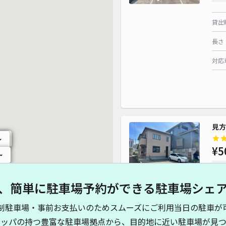
貸出
長さ
対応
見方
~
~
¥5
~
時間
、簡単に駐車場予約ができる駐車場シェ
貸出
制駐車場・事前お支払いのためスムーズにご利用当日の駐車が
長さ
キッパの持つ豊富な駐車場拠点から、目的地に近い駐車場が見つ