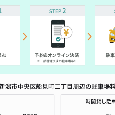
対応
沼垂
¥6
貸出
長さ
新潟市中央区船見町二丁目周辺の駐車場
対応
場
時間貸し駐