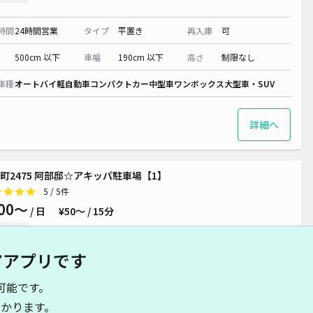
時間
24時間営業
タイプ
平置き
再入庫
可
500cm 以下
車幅
190cm 以下
高さ
制限なし
車種
オートバイ
軽自動車
コンパクトカー
中型車
ワンボックス
大型車・SUV
詳細へ
町2475 阿部邸☆アキッパ駐車場【1】
5
/ 5件
00〜
/ 日
¥50〜 / 15分
貸し可
アアプリです
時間
24時間営業
タイプ
平置き
再入庫
可
可能です。
480cm 以下
車幅
250cm 以下
高さ
制限なし
かります。