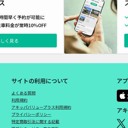
ス
対応
時間早く予約が可能に
車料金が常時10%OFF
詳しく見る
樋口
¥5
サイトの利用について
アプ
貸出
よくある質問
長さ
利用規約
対応
アキッパバリュープラス利用規約
アキ
プライバシーポリシー
特定商取引法に関する記載