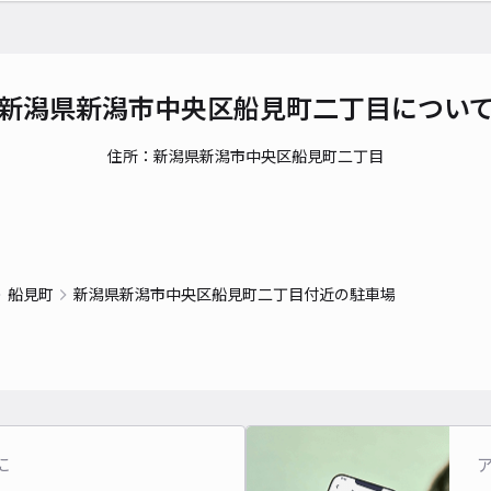
時間
貸出
新潟県新潟市中央区船見町二丁目につい
長さ
対応
住所：新潟県新潟市中央区船見町二丁目
沼垂
船見町
新潟県新潟市中央区船見町二丁目付近の駐車場
¥5
時間
貸出
に
長さ