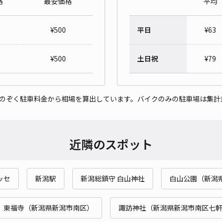
格
最安価格
平均
沼垂
¥
500
平日
¥
63
¥7
¥
500
土日祝
¥
79
貸出
をのぞく駐車料金から相場を算出しています。バイクのみの駐車場は集計
長さ
対応
近隣のスポット
ッセ
新潟駅
新潟総鎮守 白山神社
白山公園（新潟
沼垂
¥5
東福寺（新潟県新潟市南区）
諏訪神社（新潟県新潟市南区七