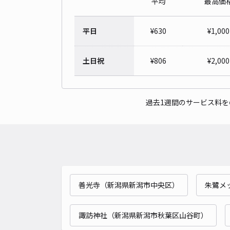
平均
最高価
平日
¥
630
¥
1,000
土日祝
¥
806
¥
2,000
過去1週間のサービス料
善光寺（新潟県新潟市中央区）
朱鷺メ
諏訪神社（新潟県新潟市秋葉区山谷町）