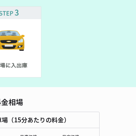
車種
オートバイ
軽自動車
コンパクトカー
中型車
ワンボックス
大型車・SUV
詳細へ
東5丁目15-11☆アキッパ駐車場
5
/ 7件
00〜
/ 日
時間
24時間営業
タイプ
平置き
再入庫
可
480cm 以下
車幅
250cm 以下
高さ
制限なし
料金相場
車種
オートバイ
軽自動車
コンパクトカー
中型車
ワンボックス
大型車・SUV
車場（15分あたりの料金）
詳細へ