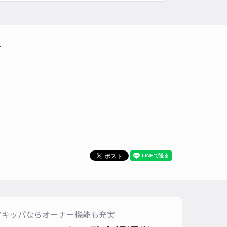
貸し可
時間
24時間営業
タイプ
平置き
再入庫
可
て
480cm 以下
車幅
250cm 以下
高さ
制限なし
車種
オートバイ
軽自動車
コンパクトカー
中型車
ワンボックス
大型車・SUV
詳細へ
西2丁目5-22☆アキッパ駐車場
4.8
/ 5件
00〜
/ 日
¥50〜 / 15分
貸し可
時間
24時間営業
タイプ
平置き
再入庫
可
アキッパならオーナー機能も充実
480cm 以下
車幅
250cm 以下
高さ
制限なし