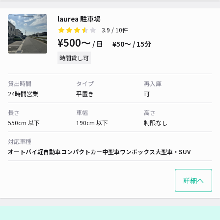
laurea 駐車場
3.9
/ 10件
¥500〜
/ 日
¥50〜 / 15分
時間貸し可
貸出時間
タイプ
再入庫
24時間営業
平置き
可
長さ
車幅
高さ
550cm 以下
190cm 以下
制限なし
対応車種
オートバイ
軽自動車
コンパクトカー
中型車
ワンボックス
大型車・SUV
詳細へ