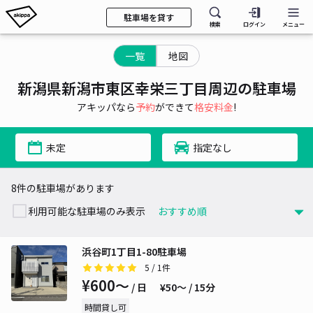
駐車場を貸す
検索
ログイン
メニュー
一覧
地図
新潟県新潟市東区幸栄三丁目周辺の駐車場
アキッパなら
予約
ができて
格安料金
!
未定
指定なし
8件の駐車場があります
利用可能な駐車場のみ表示
浜谷町1丁目1-80駐車場
5
/ 1件
¥600〜
/ 日
¥50〜 / 15分
時間貸し可