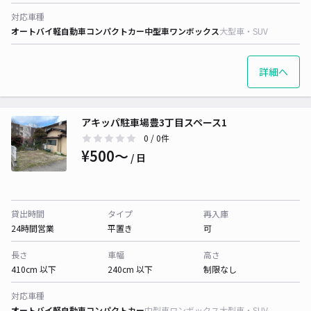
対応車種
オートバイ
軽自動車
コンパクトカー
中型車
ワンボックス
大型車・SUV
詳細へ
アキッパ駐車場豊3丁目スペース1
0
/ 0件
¥500〜
/ 日
貸出時間
タイプ
再入庫
24時間営業
平置き
可
長さ
車幅
高さ
410cm 以下
240cm 以下
制限なし
対応車種
オートバイ
軽自動車
コンパクトカー
中型車
ワンボックス
大型車・SUV