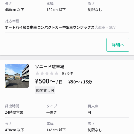
長さ
車幅
高さ
480cm 以下
180cm 以下
制限なし
対応車種
オートバイ
軽自動車
コンパクトカー
中型車
ワンボックス
大型車・SUV
詳細へ
ソニード駐車場
0
/ 0件
¥500〜
/ 日
¥50〜 / 15分
時間貸し可
貸出時間
タイプ
再入庫
24時間営業
平置き
可
長さ
車幅
高さ
470cm 以下
145cm 以下
制限なし