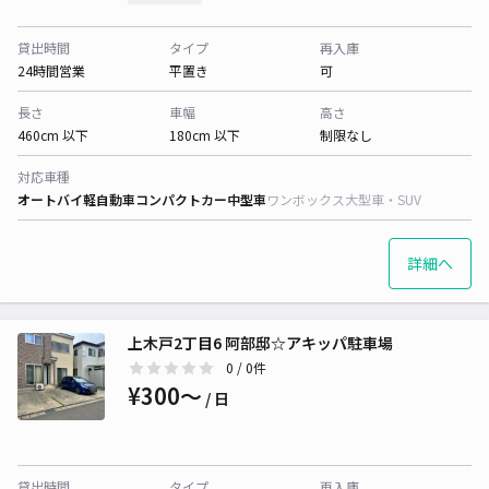
貸出時間
タイプ
再入庫
24時間営業
平置き
可
長さ
車幅
高さ
460cm 以下
180cm 以下
制限なし
対応車種
オートバイ
軽自動車
コンパクトカー
中型車
ワンボックス
大型車・SUV
詳細へ
上木戸2丁目6 阿部邸☆アキッパ駐車場
0
/ 0件
¥300〜
/ 日
貸出時間
タイプ
再入庫