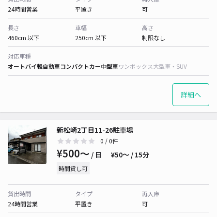
24時間営業
平置き
可
長さ
車幅
高さ
460cm 以下
250cm 以下
制限なし
対応車種
オートバイ
軽自動車
コンパクトカー
中型車
ワンボックス
大型車・SUV
詳細へ
新松崎2丁目11-26駐車場
0
/ 0件
¥500〜
/ 日
¥50〜 / 15分
時間貸し可
貸出時間
タイプ
再入庫
24時間営業
平置き
可