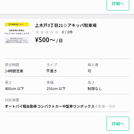
詳細へ
上木戸3丁目21☆アキッパ駐車場
0
/ 0件
¥500〜
/ 日
貸出時間
タイプ
再入庫
24時間営業
平置き
可
長さ
車幅
高さ
480cm 以下
250cm 以下
制限なし
対応車種
オートバイ
軽自動車
コンパクトカー
中型車
ワンボックス
大型車・SUV
詳細へ