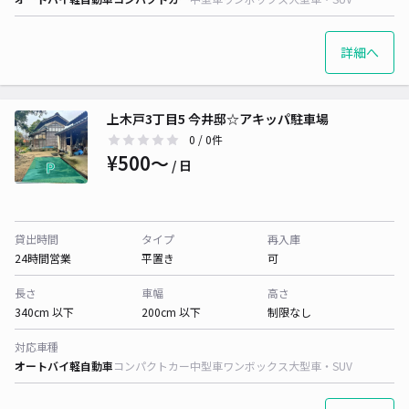
詳細へ
上木戸3丁目5 今井邸☆アキッパ駐車場
0
/ 0件
¥500〜
/ 日
貸出時間
タイプ
再入庫
24時間営業
平置き
可
長さ
車幅
高さ
340cm 以下
200cm 以下
制限なし
対応車種
オートバイ
軽自動車
コンパクトカー
中型車
ワンボックス
大型車・SUV