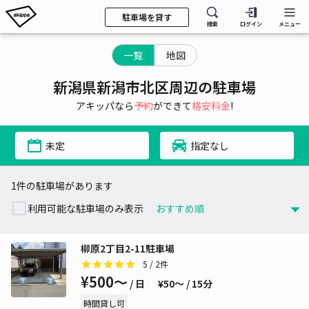
駐車場を貸す
検索
ログイン
メニュー
一覧
地図
新潟県新潟市北区周辺の駐車場
アキッパなら
予約
ができて
格安料金
!
未定
指定なし
1件の駐車場があります
利用可能な駐車場のみ表示
柳原2丁目2-11駐車場
5
/ 2件
¥500〜
/ 日
¥50〜 / 15分
時間貸し可