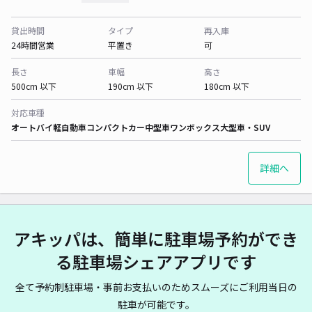
貸出時間
タイプ
再入庫
24時間営業
平置き
可
長さ
車幅
高さ
500cm 以下
190cm 以下
180cm 以下
対応車種
オートバイ
軽自動車
コンパクトカー
中型車
ワンボックス
大型車・SUV
詳細へ
アキッパは、簡単に駐車場予約ができ
る駐車場シェアアプリです
全て予約制駐車場・事前お支払いのためスムーズにご利用当日の
駐車が可能です。