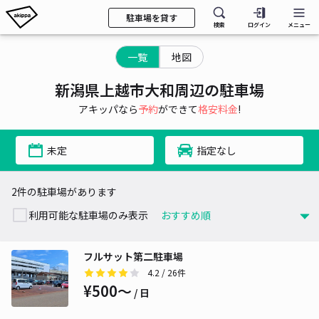
駐車場を貸す
検索
ログイン
メニュー
一覧
地図
新潟県上越市大和周辺の駐車場
アキッパなら
予約
ができて
格安料金
!
未定
指定なし
2件の駐車場があります
利用可能な駐車場のみ表示
フルサット第二駐車場
4.2
/ 26件
¥500〜
/ 日