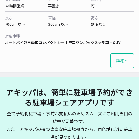
24時間営業
平置き
可
長さ
車幅
高さ
700cm 以下
300cm 以下
制限なし
対応車種
オートバイ
軽自動車
コンパクトカー
中型車
ワンボックス
大型車・SUV
詳細へ
アキッパは、簡単に駐車場予約ができ
る駐車場シェアアプリです
全て予約制駐車場・事前お支払いのためスムーズにご利用当日の
駐車が可能です。
また、アキッパの持つ豊富な駐車場拠点から、目的地に近い駐車
場が見つかります。