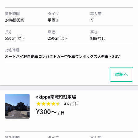
貸出時間
タイプ
再入庫
24時間営業
平置き
可
長さ
車幅
高さ
550cm 以下
250cm 以下
制限なし
対応車種
オートバイ
軽自動車
コンパクトカー
中型車
ワンボックス
大型車・SUV
詳細へ
akippa南城町駐車場
4.6
/ 8件
¥300〜
/ 日
貸出時間
タイプ
再入庫