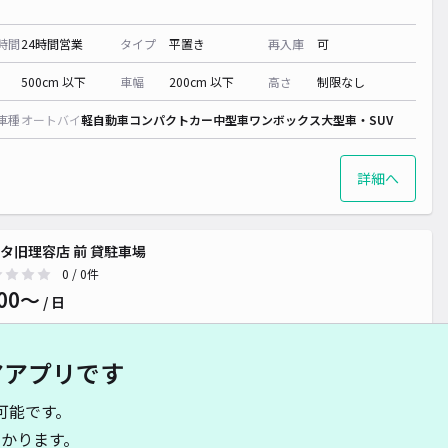
時間
24時間営業
タイプ
平置き
再入庫
可
500cm 以下
車幅
200cm 以下
高さ
制限なし
車種
オートバイ
軽自動車
コンパクトカー
中型車
ワンボックス
大型車・SUV
詳細へ
タ旧理容店 前 貸駐車場
0
/ 0件
00〜
/ 日
アアプリです
時間
24時間営業
タイプ
平置き
再入庫
可
可能です。
460cm 以下
車幅
180cm 以下
高さ
制限なし
かります。