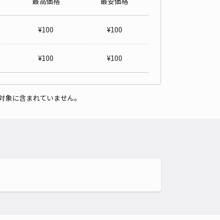
最高価格
最安価格
2丁目6-33駐車場
0
/ 0件
¥
100
¥
100
00〜
/ 日
¥100〜 / 15分
貸し可
¥
100
¥
100
時間
24時間営業
タイプ
平置き
再入庫
可
対象に含まれていません。
500cm 以下
車幅
190cm 以下
高さ
制限なし
車種
オートバイ
軽自動車
コンパクトカー
中型車
ワンボックス
大型車・SUV
詳細へ