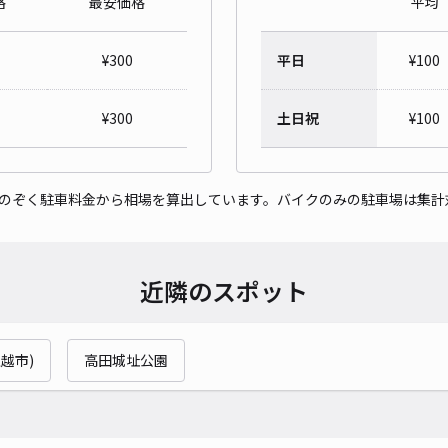
格
最安価格
平均
五智
¥
300
平日
¥
100
¥5
時間
¥
300
土日祝
¥
100
貸出
をのぞく駐車料金から相場を算出しています。バイクのみの駐車場は集計
長さ
対応
近隣のスポット
上越市)
高田城址公園