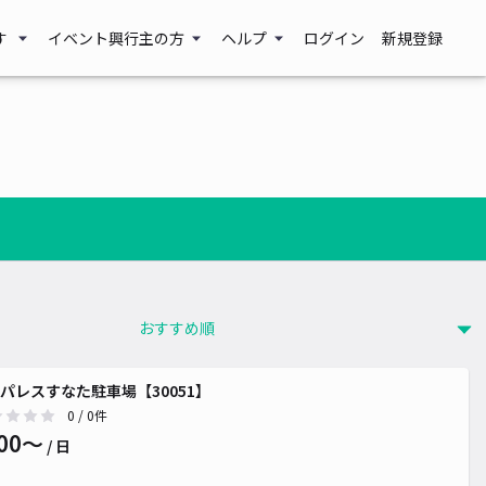
す
イベント興行主の方
ヘルプ
ログイン
新規登録
パレスすなた駐車場【30051】
0
/ 0件
00〜
/ 日