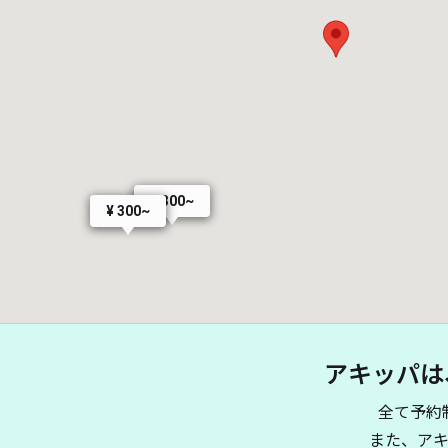
¥ 300~
¥ 300~
アキッパは
全て予約
また、ア