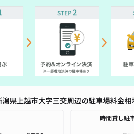
対応
レオ
¥3
貸出
長さ
新潟県上越市大字三交周辺の駐車場料金相
対応
場
時間貸し駐