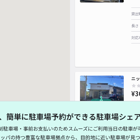
貸出
長さ
対応
ニッ
¥3
、簡単に駐車場予約ができる駐車場シェ
貸出
制駐車場・事前お支払いのためスムーズにご利用当日の駐車が
長さ
キッパの持つ豊富な駐車場拠点から、目的地に近い駐車場が見つ