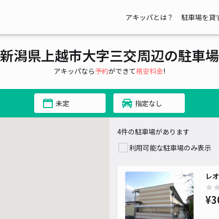
アキッパとは？
駐車場を貸
新潟県上越市大字三交周辺の駐車場
アキッパなら
予約
ができて
格安料金
!
未定
指定なし
4件の駐車場があります
利用可能な駐車場のみ表示
レオ
¥3