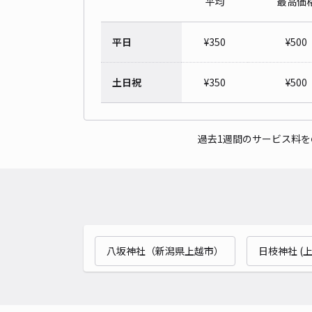
平均
最高価
平日
¥
350
¥
500
土日祝
¥
350
¥
500
過去1週間のサービス料
八坂神社（新潟県上越市）
日枝神社 (