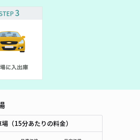
車種
オートバイ
軽自動車
コンパクトカー
中型車
ワンボックス
大型車・SUV
詳細へ
パレスなかやしき駐車場【26091】
0
/ 0件
00〜
/ 日
時間
24時間営業
タイプ
平置き
再入庫
可
500cm 以下
車幅
200cm 以下
高さ
制限なし
場
車種
オートバイ
軽自動車
コンパクトカー
中型車
ワンボックス
大型車・SUV
車場（15分あたりの料金）
詳細へ