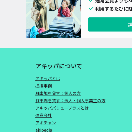
通常会員よりも3
利用するたびに駐
アキッパについて
アキッパとは
提携事例
駐車場を貸す：個人の方
駐車場を貸す：法人・個人事業主の方
アキッパバリュープラスとは
運営会社
アキチャン
akipedia