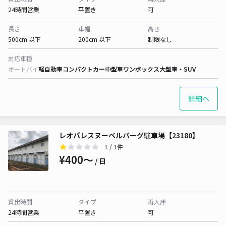
24時間営業
平置き
可
長さ
車幅
高さ
500cm 以下
200cm 以下
制限なし
対応車種
オートバイ
軽自動車
コンパクトカー
中型車
ワンボックス
大型車・SUV
詳細へ
レオパレスヌーベルバーグ駐車場【23180】
1
/ 1件
¥400〜
/ 日
貸出時間
タイプ
再入庫
24時間営業
平置き
可