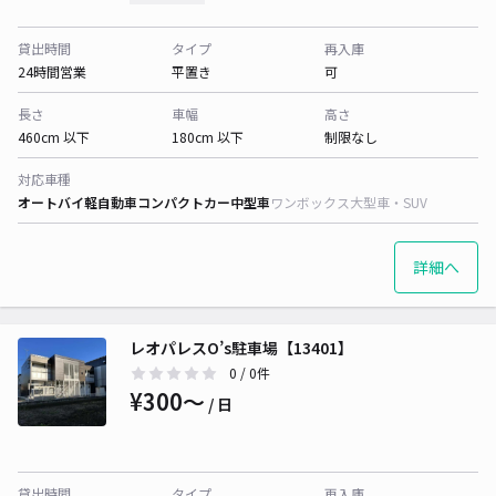
貸出時間
タイプ
再入庫
24時間営業
平置き
可
長さ
車幅
高さ
460cm 以下
180cm 以下
制限なし
対応車種
オートバイ
軽自動車
コンパクトカー
中型車
ワンボックス
大型車・SUV
詳細へ
レオパレスO’s駐車場【13401】
0
/ 0件
¥300〜
/ 日
貸出時間
タイプ
再入庫