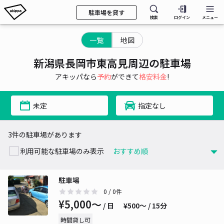
駐車場を貸す
検索
ログイン
メニュー
一覧
地図
新潟県長岡市東高見周辺の駐車場
アキッパなら
予約
ができて
格安料金
!
未定
指定なし
3件の駐車場があります
利用可能な駐車場のみ表示
駐車場
0
/ 0件
¥5,000〜
/ 日
¥500〜 / 15分
時間貸し可