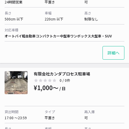
24時間営業
平置き
可
長さ
車幅
高さ
500cm 以下
220cm 以下
制限なし
対応車種
オートバイ
軽自動車
コンパクトカー
中型車
ワンボックス
大型車・SUV
詳細へ
有限会社カンダプロセス駐車場
0
/ 0件
¥1,000〜
/ 日
貸出時間
タイプ
再入庫
17:00 〜23:59
平置き
可
長さ
車幅
高さ