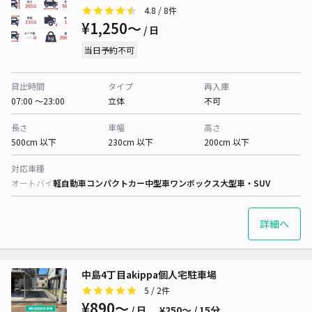
4.8
/ 8件
¥1,250〜
/ 日
当日予約不可
貸出時間
タイプ
再入庫
07:00 〜23:00
立体
不可
長さ
車幅
高さ
500cm 以下
230cm 以下
200cm 以下
対応車種
オートバイ
軽自動車
コンパクトカー
中型車
ワンボックス
大型車・SUV
詳細へ
中島4丁目akippa個人宅駐車場
5
/ 2件
¥890〜
/ 日
¥250〜 / 15分