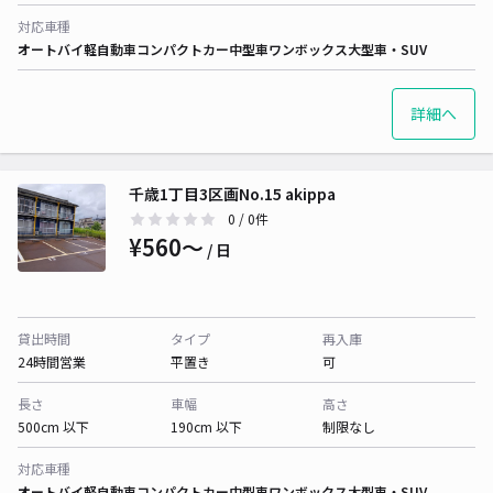
対応車種
オートバイ
軽自動車
コンパクトカー
中型車
ワンボックス
大型車・SUV
詳細へ
千歳1丁目3区画No.15 akippa
0
/ 0件
¥560〜
/ 日
貸出時間
タイプ
再入庫
24時間営業
平置き
可
長さ
車幅
高さ
500cm 以下
190cm 以下
制限なし
対応車種
オートバイ
軽自動車
コンパクトカー
中型車
ワンボックス
大型車・SUV