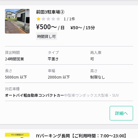
前田3駐車場②
1
/ 1件
¥500〜
/ 日
¥50〜 / 15分
時間貸し可
貸出時間
タイプ
再入庫
24時間営業
平置き
可
長さ
車幅
高さ
5000cm 以下
2000cm 以下
制限なし
対応車種
オートバイ
軽自動車
コンパクトカー
中型車
ワンボックス
大型車・SUV
詳細へ
IYパーキング長岡【ご利用時間：7:00〜23:00】