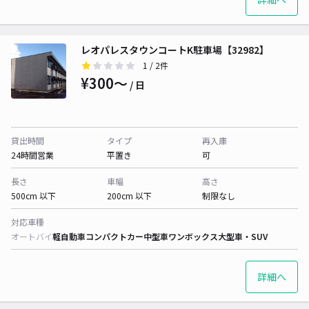
レオパレスタウンコートK駐車場【32982】
1
/ 2件
¥300〜
/ 日
貸出時間
タイプ
再入庫
24時間営業
平置き
可
長さ
車幅
高さ
500cm 以下
200cm 以下
制限なし
対応車種
オートバイ
軽自動車
コンパクトカー
中型車
ワンボックス
大型車・SUV
詳細へ