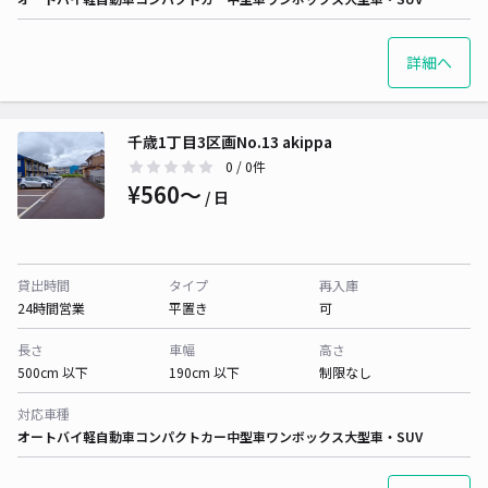
詳細へ
千歳1丁目3区画No.13 akippa
0
/ 0件
¥560〜
/ 日
貸出時間
タイプ
再入庫
24時間営業
平置き
可
長さ
車幅
高さ
500cm 以下
190cm 以下
制限なし
対応車種
オートバイ
軽自動車
コンパクトカー
中型車
ワンボックス
大型車・SUV