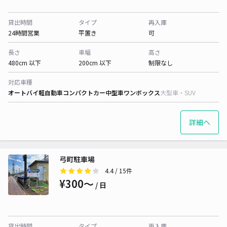
貸出時間
タイプ
再入庫
24時間営業
平置き
可
長さ
車幅
高さ
480cm 以下
200cm 以下
制限なし
対応車種
オートバイ
軽自動車
コンパクトカー
中型車
ワンボックス
大型車・SUV
詳細へ
弓町駐車場
4.4
/ 15件
¥300〜
/ 日
貸出時間
タイプ
再入庫