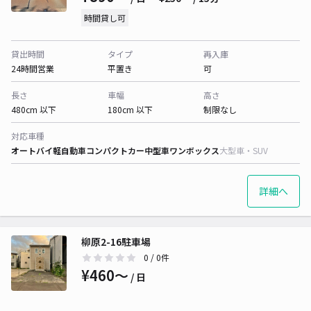
時間貸し可
貸出時間
タイプ
再入庫
24時間営業
平置き
可
長さ
車幅
高さ
480cm 以下
180cm 以下
制限なし
対応車種
オートバイ
軽自動車
コンパクトカー
中型車
ワンボックス
大型車・SUV
詳細へ
柳原2-16駐車場
0
/ 0件
¥460〜
/ 日