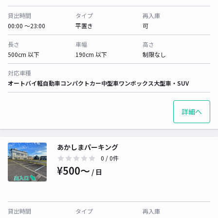
貸出時間
タイプ
再入庫
00:00 〜23:00
平置き
可
長さ
車幅
高さ
500cm 以下
190cm 以下
制限なし
対応車種
オートバイ
軽自動車
コンパクトカー
中型車
ワンボックス
大型車・SUV
詳細へ
あかしまパーキング
0
/ 0件
¥500〜
/ 日
貸出時間
タイプ
再入庫