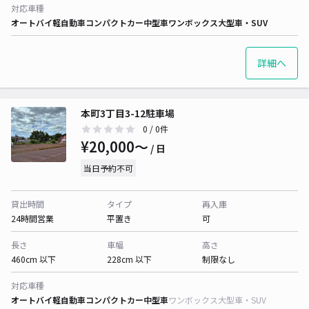
対応車種
オートバイ
軽自動車
コンパクトカー
中型車
ワンボックス
大型車・SUV
詳細へ
本町3丁目3-12駐車場
0
/ 0件
¥20,000〜
/ 日
当日予約不可
貸出時間
タイプ
再入庫
24時間営業
平置き
可
長さ
車幅
高さ
460cm 以下
228cm 以下
制限なし
対応車種
オートバイ
軽自動車
コンパクトカー
中型車
ワンボックス
大型車・SUV