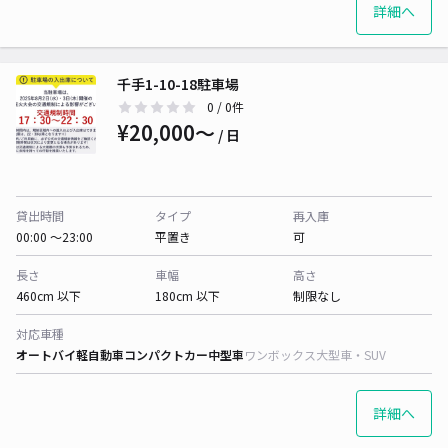
詳細へ
千手1-10-18駐車場
0
/ 0件
¥20,000〜
/ 日
貸出時間
タイプ
再入庫
00:00 〜23:00
平置き
可
長さ
車幅
高さ
460cm 以下
180cm 以下
制限なし
対応車種
オートバイ
軽自動車
コンパクトカー
中型車
ワンボックス
大型車・SUV
詳細へ