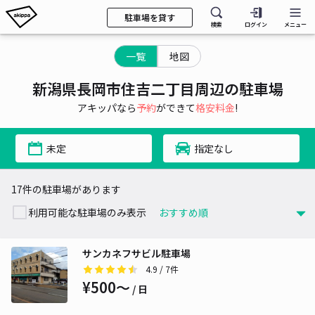
駐車場を貸す
検索
ログイン
メニュー
一覧
地図
新潟県長岡市住吉二丁目周辺の駐車場
アキッパなら
予約
ができて
格安料金
!
未定
指定なし
17件の駐車場があります
利用可能な駐車場のみ表示
サンカネフサビル駐車場
4.9
/ 7件
¥500〜
/ 日