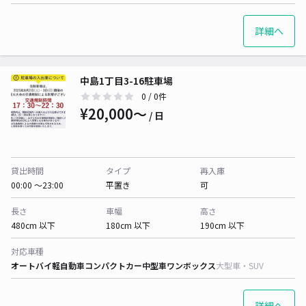
詳細へ
中島1丁目3-16駐車場
0
/ 0件
¥20,000〜
/ 日
貸出時間
タイプ
再入庫
00:00 〜23:00
平置き
可
長さ
車幅
高さ
480cm 以下
180cm 以下
190cm 以下
対応車種
オートバイ
軽自動車
コンパクトカー
中型車
ワンボックス
大型車・SUV
詳細へ