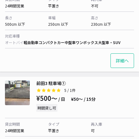
24時間営業
平置き
不可
長さ
車幅
高さ
500cm 以下
250cm 以下
230cm 以下
対応車種
オートバイ
軽自動車
コンパクトカー
中型車
ワンボックス
大型車・SUV
詳細へ
前田3 駐車場①
5
/ 1件
¥500〜
/ 日
¥50〜 / 15分
時間貸し可
貸出時間
タイプ
再入庫
24時間営業
平置き
可