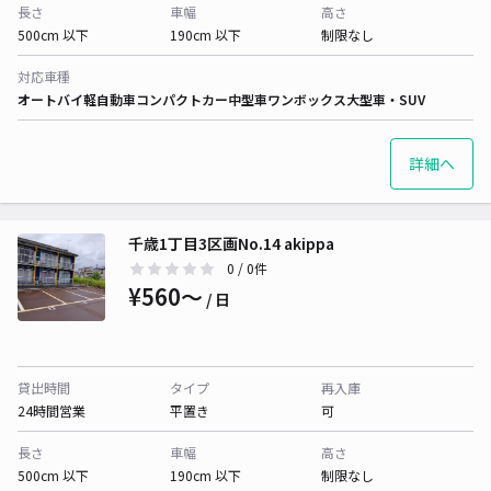
長さ
車幅
高さ
500cm 以下
190cm 以下
制限なし
対応車種
オートバイ
軽自動車
コンパクトカー
中型車
ワンボックス
大型車・SUV
詳細へ
千歳1丁目3区画No.14 akippa
0
/ 0件
¥560〜
/ 日
貸出時間
タイプ
再入庫
24時間営業
平置き
可
長さ
車幅
高さ
500cm 以下
190cm 以下
制限なし