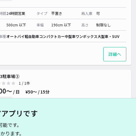
時間
24時間営業
タイプ
平置き
再入庫
可
500cm 以下
車幅
190cm 以下
高さ
制限なし
車種
オートバイ
軽自動車
コンパクトカー
中型車
ワンボックス
大型車・SUV
詳細へ
3駐車場②
1
/ 1件
00〜
/ 日
¥50〜 / 15分
貸し可
アアプリです
時間
24時間営業
タイプ
平置き
再入庫
可
可能です。
5000cm 以下
車幅
2000cm 以下
高さ
制限なし
かります。