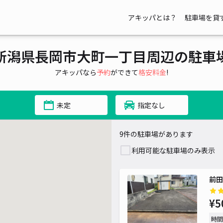
アキッパとは？
駐車場を貸
新潟県長岡市大町一丁目周辺の駐車
アキッパなら
予約
ができて
格安料金
!
未定
指定なし
9件の駐車場があります
利用可能な駐車場のみ表示
前田
¥5
時間