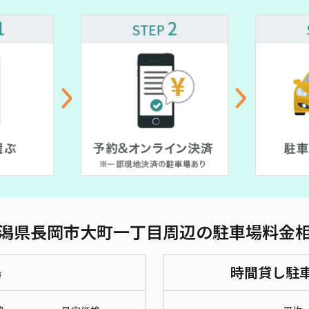
対応
サン
¥5
貸出
長さ
潟県長岡市大町一丁目周辺の駐車場料金
対応
場
時間貸し駐