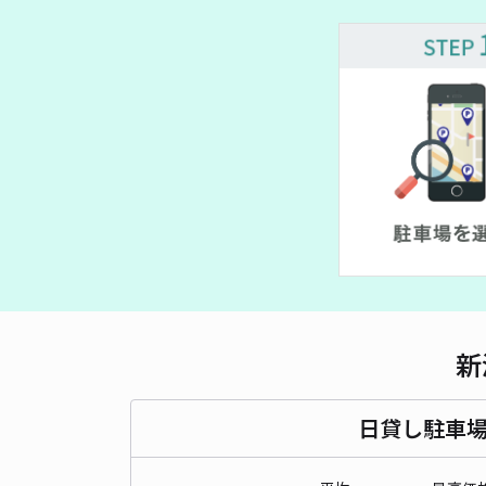
新
日貸し駐車