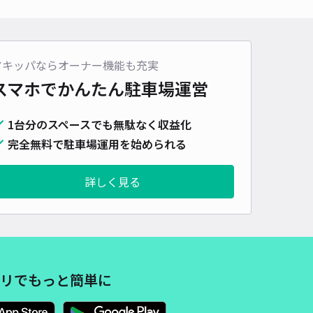
車種
オートバイ
軽自動車
コンパクトカー
中型車
ワンボックス
大型車・SUV
詳細へ
アキッパならオーナー機能も充実
スマホでかんたん
駐車場運営
1丁目3区画No.13 akippa
1台分のスペースでも無駄なく収益化
0
/ 0件
60〜
完全無料で駐車場運用を始められる
/ 日
詳しく見る
時間
24時間営業
タイプ
平置き
再入庫
可
500cm 以下
車幅
190cm 以下
高さ
制限なし
車種
オートバイ
軽自動車
コンパクトカー
中型車
ワンボックス
大型車・SUV
リでもっと簡単に
詳細へ