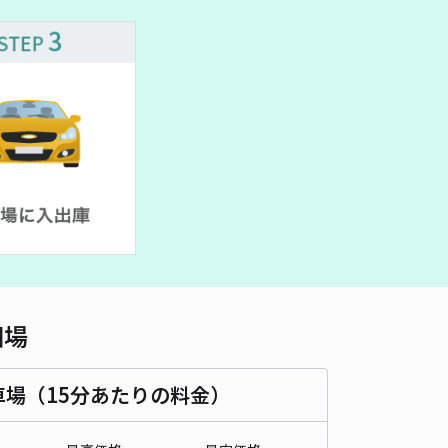
車種
オートバイ
軽自動車
コンパクトカー
中型車
ワンボックス
大型車・SUV
詳細へ
カネフサビル駐車場
4.9
/ 7件
00〜
/ 日
時間
24時間営業
タイプ
平置き
再入庫
可
480cm 以下
車幅
200cm 以下
高さ
制限なし
相場
車種
オートバイ
軽自動車
コンパクトカー
中型車
ワンボックス
大型車・SUV
車場（15分あたりの料金）
詳細へ