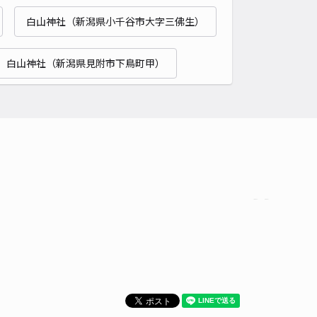
白山神社（新潟県小千谷市大字三佛生）
時間
24時間営業
タイプ
平置き
再入庫
可
白山神社（新潟県見附市下鳥町甲）
500cm 以下
車幅
220cm 以下
高さ
制限なし
車種
オートバイ
軽自動車
コンパクトカー
中型車
ワンボックス
大型車・SUV
詳細へ
1丁目3区画No.14 akippa
0
/ 0件
60〜
/ 日
時間
24時間営業
タイプ
平置き
再入庫
可
500cm 以下
車幅
190cm 以下
高さ
制限なし