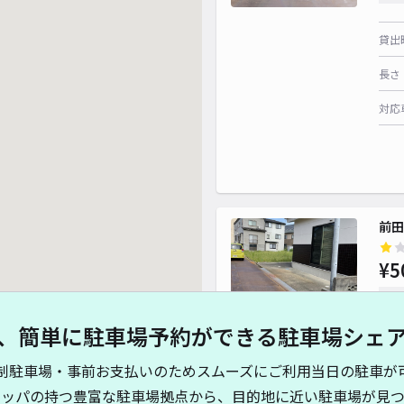
貸出
長さ
対応
前田
¥5
時間
、簡単に駐車場予約ができる駐車場シェ
貸出
制駐車場・事前お支払いのためスムーズにご利用当日の駐車が
長さ
キッパの持つ豊富な駐車場拠点から、目的地に近い駐車場が見つ