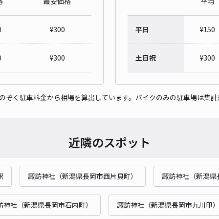
格
最安価格
平均
弓町
0
¥
300
平日
¥
150
¥3
0
¥
300
土日祝
¥
300
貸出
をのぞく駐車料金から相場を算出しています。バイクのみの駐車場は集計
長さ
対応
近隣のスポット
駅
諏訪神社（新潟県長岡市西片貝町）
諏訪神社（新潟県
あか
¥5
訪神社（新潟県長岡市石内町）
諏訪神社（新潟県長岡市九川甲