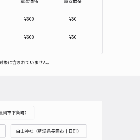
最高価格
最安価格
駐車場
4.4
/ 15件
¥
600
¥
50
00〜
/ 日
¥
600
¥
50
時間
24時間営業
タイプ
平置き
再入庫
不可
対象に含まれていません。
500cm 以下
車幅
250cm 以下
高さ
230cm 以下
車種
オートバイ
軽自動車
コンパクトカー
中型車
ワンボックス
大型車・SUV
詳細へ
長岡市下条町）
しまパーキング
0
/ 0件
00〜
）
白山神社（新潟県長岡市十日町）
/ 日