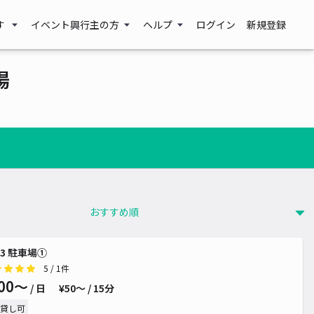
す
イベント興行主の方
ヘルプ
ログイン
新規登録
場
3 駐車場①
5
/ 1件
00〜
/ 日
¥50〜 / 15分
貸し可