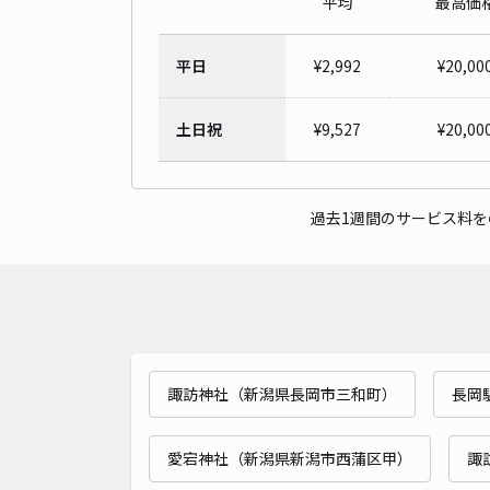
平均
最高価
平日
¥
2,992
¥
20,00
土日祝
¥
9,527
¥
20,00
過去1週間のサービス料
諏訪神社（新潟県長岡市三和町）
長岡
愛宕神社（新潟県新潟市西蒲区甲）
諏