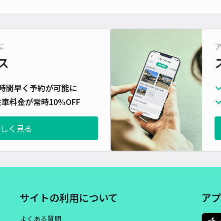
対応
に
ス
千歳
時間早く予約が可能に
¥5
車料金が常時10%OFF
詳しく見る
貸出
長さ
対応
サイトの利用について
アプ
よくある質問