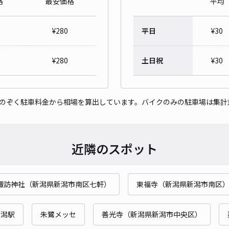
格
最安価格
平均
レオ
¥
280
平日
¥
30
¥3
¥
280
土日祝
¥
30
貸出
をのぞく駐車料金から相場を算出しています。バイクのみの駐車場は集計
長さ
対応
近隣のスポット
諏訪神社（新潟県新潟市南区七軒）
東福寺（新潟県新潟市南区
新潟駅
朱鷺メッセ
善光寺（新潟県新潟市中央区）