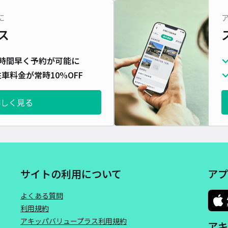
に
ス
時間早く予約が可能に
車料金が常時10%OFF
詳しく見る
サイトの利用について
アプ
よくある質問
利用規約
アキッパバリュープラス利用規約
アキ