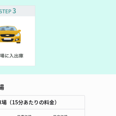
車種
オートバイ
軽自動車
コンパクトカー
中型車
ワンボックス
大型車・SUV
詳細へ
赤塚駅前【１】 終日可
4.9
/ 11件
80〜
/ 日
¥30〜 / 15分
貸し可
時間
24時間営業
タイプ
平置き
再入庫
可
500cm 以下
車幅
190cm 以下
高さ
制限なし
場
車種
オートバイ
軽自動車
コンパクトカー
中型車
ワンボックス
大型車・SUV
車場（15分あたりの料金）
詳細へ