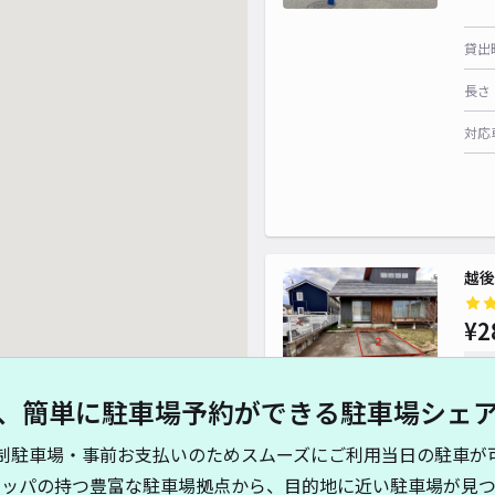
貸出
長さ
対応
越後
¥2
時間
、簡単に駐車場予約ができる駐車場シェ
貸出
制駐車場・事前お支払いのためスムーズにご利用当日の駐車が
長さ
キッパの持つ豊富な駐車場拠点から、目的地に近い駐車場が見つ