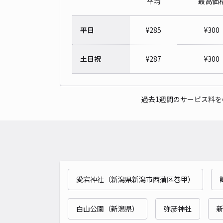
平均
最高価
平日
¥
285
¥
300
土日祝
¥
287
¥
300
過去1週間のサービス料
愛宕神社（新潟県新潟市西蒲区巻甲）
白山公園（新潟県）
弥彦神社