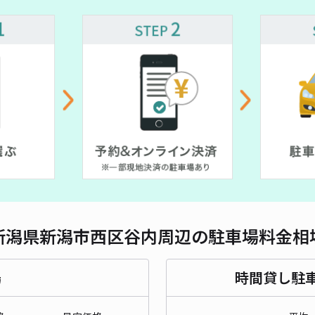
対応
越後
¥2
時間
貸出
長さ
新潟県新潟市西区谷内周辺の駐車場料金相
対応
場
時間貸し駐