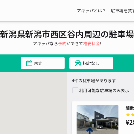
アキッパとは？
駐車場を貸
新潟県新潟市西区谷内周辺の駐車場
アキッパなら
予約
ができて
格安料金
!
未定
指定なし
4件の駐車場があります
利用可能な駐車場のみ表示
越後
¥2