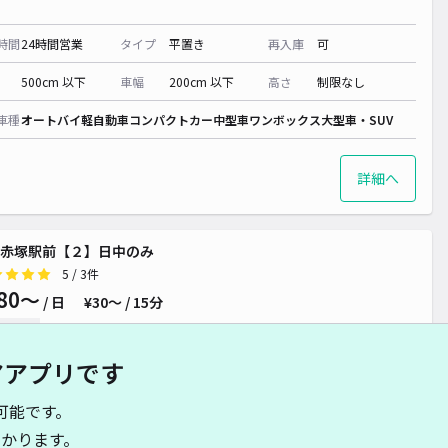
時間
24時間営業
タイプ
平置き
再入庫
可
500cm 以下
車幅
200cm 以下
高さ
制限なし
車種
オートバイ
軽自動車
コンパクトカー
中型車
ワンボックス
大型車・SUV
詳細へ
赤塚駅前【２】日中のみ
5
/ 3件
80〜
/ 日
¥30〜 / 15分
貸し可
アアプリです
時間
08:00 〜18:00
タイプ
平置き
再入庫
可
可能です。
500cm 以下
車幅
190cm 以下
高さ
制限なし
かります。