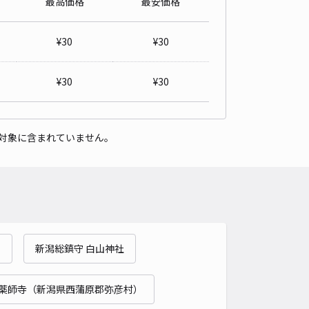
最高価格
最安価格
パレスルミエール駐車場【16648】
0
/ 0件
¥
30
¥
30
00〜
/ 日
¥
30
¥
30
時間
24時間営業
タイプ
平置き
再入庫
可
対象に含まれていません。
500cm 以下
車幅
200cm 以下
高さ
制限なし
車種
オートバイ
軽自動車
コンパクトカー
中型車
ワンボックス
大型車・SUV
詳細へ
）
新潟総鎮守 白山神社
薬師寺（新潟県西蒲原郡弥彦村）