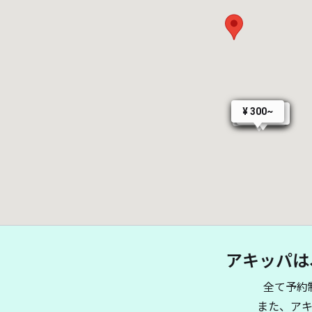
¥ 300~
¥ 280~
¥ 280~
¥ 280~
アキッパは
全て予約
また、ア