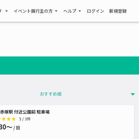
す
イベント興行主の方
ヘルプ
ログイン
新規登録
赤塚駅 付近公園前 駐車場
5
/ 3件
80〜
/ 日