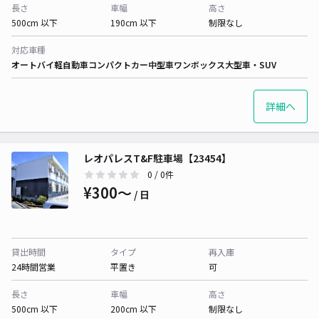
長さ
車幅
高さ
500cm 以下
190cm 以下
制限なし
対応車種
オートバイ
軽自動車
コンパクトカー
中型車
ワンボックス
大型車・SUV
詳細へ
レオパレスT&F駐車場【23454】
0
/ 0件
¥300〜
/ 日
貸出時間
タイプ
再入庫
24時間営業
平置き
可
長さ
車幅
高さ
500cm 以下
200cm 以下
制限なし