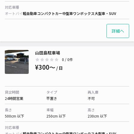
対応車種
オートバイ
軽自動車
コンパクトカー
中型車
ワンボックス
大型車・SUV
詳細へ
山田島駐車場
0
/ 0件
¥300〜
/ 日
貸出時間
タイプ
再入庫
24時間営業
平置き
不可
長さ
車幅
高さ
500cm 以下
250cm 以下
230cm 以下
対応車種
オートバイ
軽自動車
コンパクトカー
中型車
ワンボックス
大型車・SUV