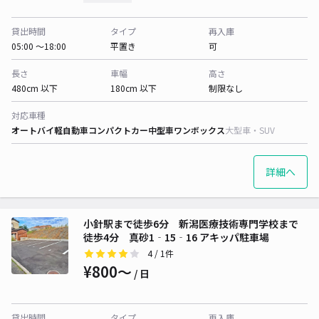
貸出時間
タイプ
再入庫
05:00 〜18:00
平置き
可
長さ
車幅
高さ
480cm 以下
180cm 以下
制限なし
対応車種
オートバイ
軽自動車
コンパクトカー
中型車
ワンボックス
大型車・SUV
詳細へ
小針駅まで徒歩6分 新潟医療技術専門学校まで
徒歩4分 真砂1‐15‐16 アキッパ駐車場
4
/ 1件
¥800〜
/ 日
貸出時間
タイプ
再入庫