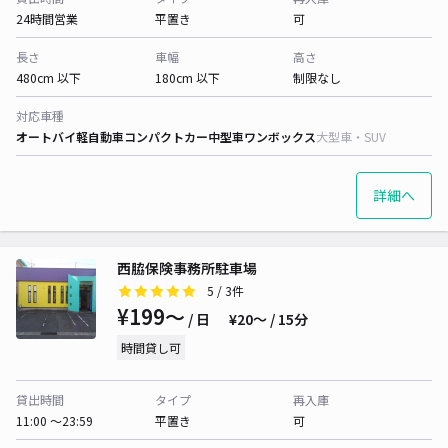
24時間営業
平置き
可
長さ
車幅
高さ
480cm 以下
180cm 以下
制限なし
対応車種
オートバイ
軽自動車
コンパクトカー
中型車
ワンボックス
大型車・SUV
詳細へ
西脇保険事務所駐車場
5
/ 3件
¥199〜
/ 日
¥20〜 / 15分
時間貸し可
貸出時間
タイプ
再入庫
11:00 〜23:59
平置き
可