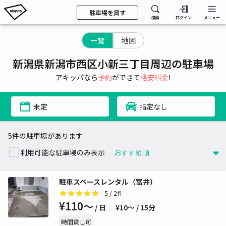
駐車場を貸す
検索
ログイン
メニュー
一覧
地図
新潟県新潟市西区小新三丁目周辺の駐車場
アキッパなら
予約
ができて
格安料金
!
未定
指定なし
5件の駐車場があります
利用可能な駐車場のみ表示
駐車スペースレンタル（冨井）
5
/ 2件
¥110〜
/ 日
¥10〜 / 15分
時間貸し可