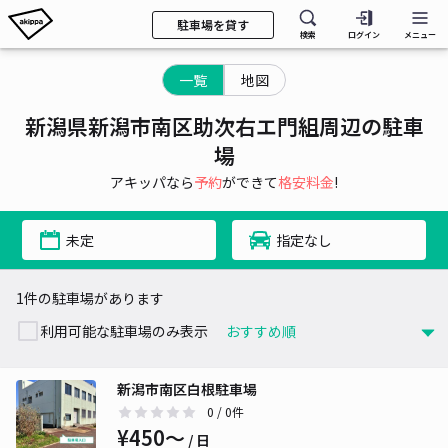
駐車場を貸す
検索
ログイン
メニュー
一覧
地図
新潟県新潟市南区助次右エ門組周辺の駐車
場
アキッパなら
予約
ができて
格安料金
!
未定
指定なし
1件の駐車場があります
利用可能な駐車場のみ表示
新潟市南区白根駐車場
0
/ 0件
¥450〜
/ 日