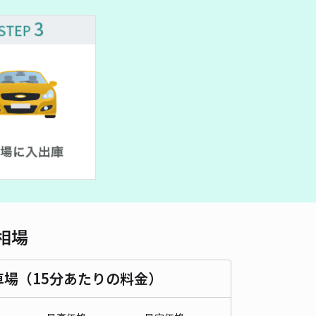
車種
オートバイ
軽自動車
コンパクトカー
中型車
ワンボックス
大型車・SUV
詳細へ
新田1130☆アキッパ駐車場
5
/ 1件
,000〜
/ 日
時間
24時間営業
タイプ
平置き
再入庫
可
500cm 以下
車幅
250cm 以下
高さ
制限なし
相場
車種
オートバイ
軽自動車
コンパクトカー
中型車
ワンボックス
大型車・SUV
車場（15分あたりの料金）
詳細へ