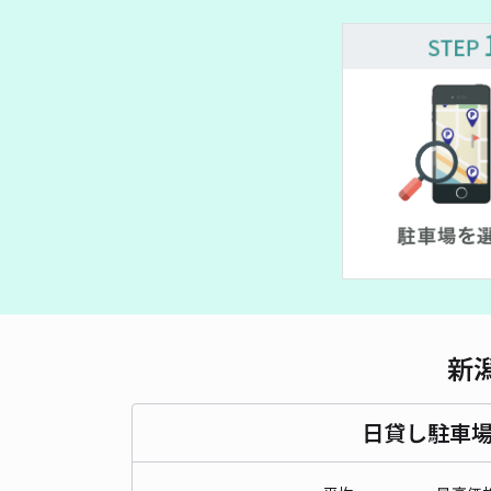
新
日貸し駐車