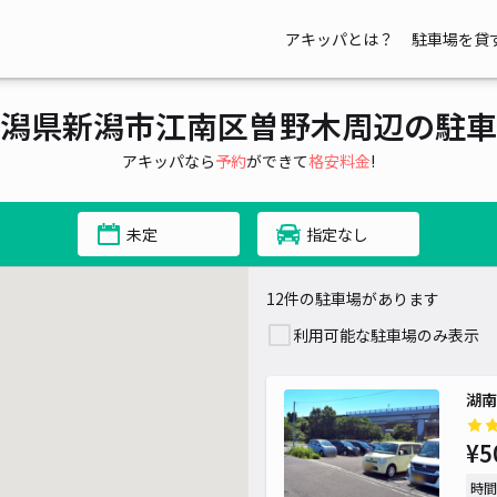
アキッパとは？
駐車場を貸
¥ 1,000~
¥ 2,000~
潟県新潟市江南区曽野木周辺の駐車
アキッパなら
予約
ができて
格安料金
!
¥ 1,000~
未定
指定なし
¥ 1,000~
¥ 1,500~
¥ 1,000~
¥ 1,000~
¥ 1,000~
¥ 1,200~
¥ 1,000~
12件の駐車場があります
利用可能な駐車場のみ表示
湖南
¥5
時間