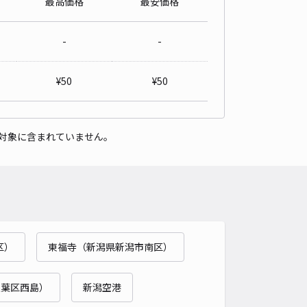
最高価格
最安価格
新田518 車庫前☆アキッパ駐車場
5
/ 1件
-
-
,000〜
/ 日
予約不可
¥
50
¥
50
時間
24時間営業
タイプ
平置き
再入庫
可
対象に含まれていません。
430cm 以下
車幅
230cm 以下
高さ
制限なし
車種
オートバイ
軽自動車
コンパクトカー
中型車
ワンボックス
大型車・SUV
詳細へ
区）
東福寺（新潟県新潟市南区）
新田373☆アキッパ駐車場
5
/ 1件
,000〜
秋葉区西島）
新潟空港
/ 日