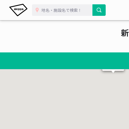
新
¥ 500~