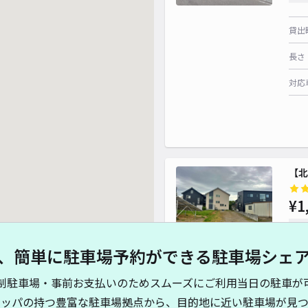
貸出
長さ
対応
【北
¥1
当日
、簡単に駐車場予約ができる駐車場シェ
貸出
制駐車場・事前お支払いのためスムーズにご利用当日の駐車が
長さ
キッパの持つ豊富な駐車場拠点から、目的地に近い駐車場が見つ