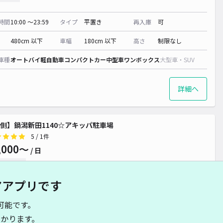
時間
10:00 〜23:59
タイプ
平置き
再入庫
可
480cm 以下
車幅
180cm 以下
高さ
制限なし
車種
オートバイ
軽自動車
コンパクトカー
中型車
ワンボックス
大型車・SUV
詳細へ
側】鍋潟新田1140☆アキッパ駐車場
5
/ 1件
,000〜
/ 日
予約不可
アアプリです
時間
24時間営業
タイプ
平置き
再入庫
可
可能です。
500cm 以下
車幅
240cm 以下
高さ
制限なし
かります。