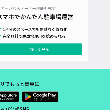
車種
オートバイ
軽自動車
コンパクトカー
中型車
ワンボックス
大型車・SUV
アキッパならオーナー機能も充実
スマホでかんたん
駐車場運営
詳細へ
1台分のスペースでも無駄なく収益化
完全無料で駐車場運用を始められる
新田519-1 鷲津邸☆アキッパ駐車場
5
/ 1件
,200〜
詳しく見る
/ 日
予約不可
時間
24時間営業
タイプ
平置き
再入庫
可
480cm 以下
車幅
250cm 以下
高さ
制限なし
リでもっと簡単に
車種
オートバイ
軽自動車
コンパクトカー
中型車
ワンボックス
大型車・SUV
詳細へ
ッパ公式SNS