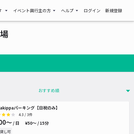
す
イベント興行主の方
ヘルプ
ログイン
新規登録
場
akippaパーキング【日祝のみ】
4.3
/ 3件
00〜
/ 日
¥50〜 / 15分
貸し可