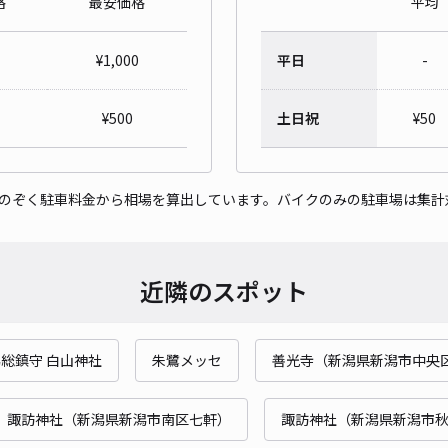
格
最安価格
平均
鍋潟
¥
1,000
平日
-
¥1
当日
¥
500
土日祝
¥
50
貸出
をのぞく駐車料金から相場を算出しています。バイクのみの駐車場は集計
長さ
対応
近隣のスポット
総鎮守 白山神社
朱鷺メッセ
善光寺（新潟県新潟市中央
鍋潟
¥1
諏訪神社（新潟県新潟市南区七軒）
諏訪神社（新潟県新潟市