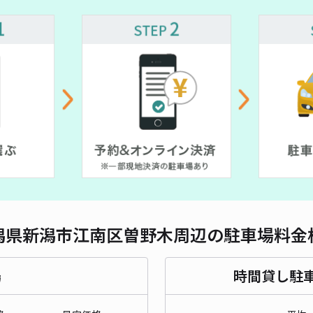
対応
鍋潟
¥1
貸出
長さ
潟県新潟市江南区曽野木周辺の駐車場料金
対応
場
時間貸し駐