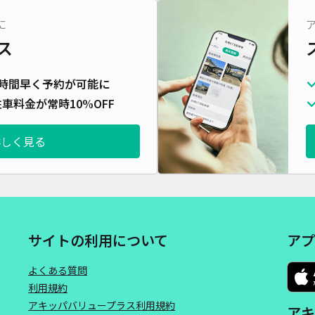
対応
に
ス
時間早く予約が可能に
車料金が常時10%OFF
鍋潟
¥1
詳しく見る
当日
貸出
長さ
サイトの利用について
アプ
対応
よくある質問
利用規約
アキッパバリュープラス利用規約
アキ