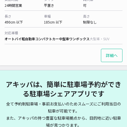
24時間営業
平置き
可
長さ
車幅
高さ
490cm 以下
185cm 以下
制限なし
対応車種
オートバイ
軽自動車
コンパクトカー
中型車
ワンボックス
大型車・SUV
詳細へ
アキッパは、簡単に駐車場予約ができ
る駐車場シェアアプリです
全て予約制駐車場・事前お支払いのためスムーズにご利用当日の
駐車が可能です。
また、アキッパの持つ豊富な駐車場拠点から、目的地に近い駐車
場が見つかります。