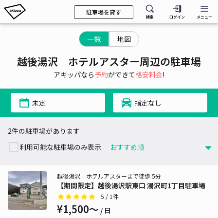
駐車場を貸す
検索
ログイン
メニュー
一覧
地図
越後湯沢 ホテルアスター周辺の駐車場
アキッパなら
予約
ができて
格安料金
!
未定
指定なし
2件の駐車場があります
利用可能な駐車場のみ表示
越後湯沢 ホテルアスターまで徒歩 5分
【期間限定】越後湯沢駅東口 湯沢町1丁目駐車場
5
/ 1件
¥1,500〜
/ 日