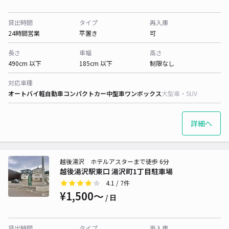
貸出時間
タイプ
再入庫
24時間営業
平置き
可
長さ
車幅
高さ
490cm 以下
185cm 以下
制限なし
対応車種
オートバイ
軽自動車
コンパクトカー
中型車
ワンボックス
大型車・SUV
詳細へ
越後湯沢 ホテルアスターまで徒歩 6分
越後湯沢駅東口 湯沢町1丁目駐車場
4.1
/ 7件
¥1,500〜
/ 日
貸出時間
タイプ
再入庫