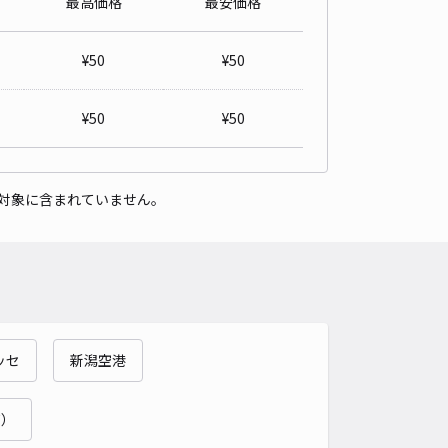
最高価格
最安価格
詳細へ
¥
50
¥
50
駅まで徒歩6分 新潟医療技術専門学校まで徒歩4分 真砂1‐15
6 アキッパ駐車場
新潟市役所コミュニティセンター 青山コミュニティハウスまで徒歩 27分
¥
50
¥
50
4
/ 1件
00〜
/ 日
対象に含まれていません。
時間
24時間営業
タイプ
平置き
再入庫
可
480cm 以下
車幅
180cm 以下
高さ
制限なし
車種
オートバイ
軽自動車
コンパクトカー
中型車
ワンボックス
大型車・SUV
詳細へ
ッセ
新潟空港
町）