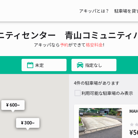
アキッパとは？
駐車場を貸
ニティセンター 青山コミュニティ
アキッパなら
予約
ができて
格安料金
!
未定
指定なし
4件の駐車場があります
利用可能な駐車場のみ表示
¥ 600~
MA
¥ 300~
¥5