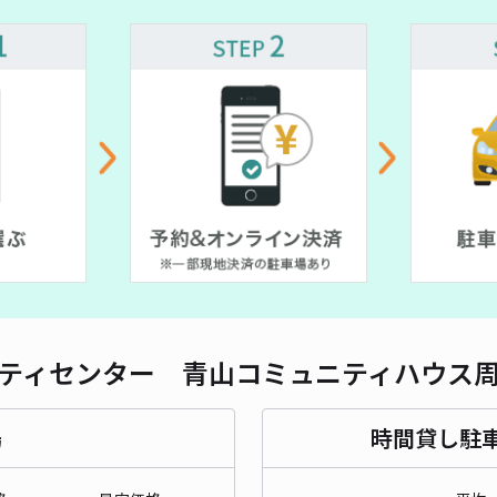
対応
浜浦
¥6
時間
貸出
ティセンター 青山コミュニティハウス
長さ
場
時間貸し駐
対応