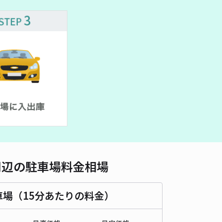
車種
オートバイ
軽自動車
コンパクトカー
中型車
ワンボックス
大型車・SUV
詳細へ
町1丁目9駐車場
新潟市役所コミュニティセンター 青山コミュニティハウスまで徒歩 25分
5
/ 1件
00〜
/ 日
¥50〜 / 15分
貸し可
時間
24時間営業
タイプ
平置き
再入庫
可
周辺の駐車場料金相場
500cm 以下
車幅
190cm 以下
高さ
制限なし
車場（15分あたりの料金）
車種
オートバイ
軽自動車
コンパクトカー
中型車
ワンボックス
大型車・SUV