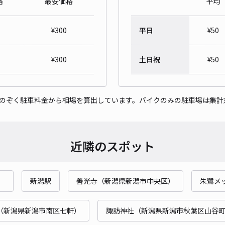
格
最安価格
平均
¥
300
平日
¥
50
小針
‐1
¥
300
土日祝
¥
50
¥8
をのぞく駐車料金から相場を算出しています。バイクのみの駐車場は集計
貸出
長さ
近隣のスポット
対応
）
新潟駅
善光寺（新潟県新潟市中央区）
朱鷺メ
（新潟県新潟市南区七軒）
諏訪神社（新潟県新潟市秋葉区山谷