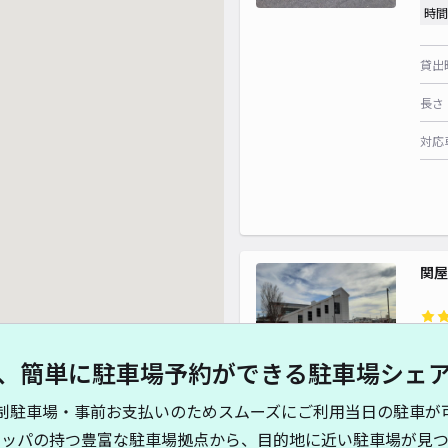
時間
貸出
長さ
対応
関屋
¥3
、簡単に駐車場予約ができる駐車場シェ
貸出
制駐車場・事前お支払いのためスムーズにご利用当日の駐車が
キッパの持つ豊富な駐車場拠点から、目的地に近い駐車場が見つ
長さ