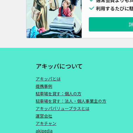
利用するたびに駐
アキッパについて
アキッパとは
提携事例
駐車場を貸す：個人の方
駐車場を貸す：法人・個人事業主の方
アキッパバリュープラスとは
運営会社
アキチャン
akipedia