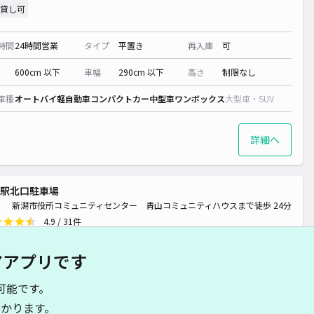
貸し可
時間
24時間営業
タイプ
平置き
再入庫
可
600cm 以下
車幅
290cm 以下
高さ
制限なし
車種
オートバイ
軽自動車
コンパクトカー
中型車
ワンボックス
大型車・SUV
詳細へ
駅北口駐車場
新潟市役所コミュニティセンター 青山コミュニティハウスまで徒歩 24分
4.9
/ 31件
00〜
/ 日
アアプリです
時間
24時間営業
タイプ
平置き
再入庫
不可
可能です。
かります。
470cm 以下
車幅
250cm 以下
高さ
230cm 以下