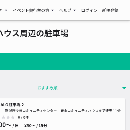
す
イベント興行主の方
ヘルプ
ログイン
新規登録
ハウス周辺の駐車場
HALO駐車場 2
新潟市役所コミュニティセンター 青山コミュニティハウスまで徒歩 11分
0
/ 0件
00〜
/ 日
¥50〜 / 15分