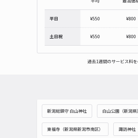
平均
最高価
平日
¥
550
¥
800
土日祝
¥
550
¥
800
過去1週間のサービス料
新潟総鎮守 白山神社
白山公園（新潟県
東福寺（新潟県新潟市南区）
諏訪神社