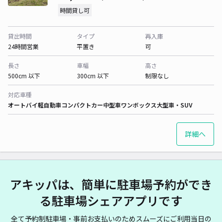
時間貸し可
貸出時間
タイプ
再入庫
24時間営業
平置き
可
長さ
車幅
高さ
500cm 以下
300cm 以下
制限なし
対応車種
オートバイ
軽自動車
コンパクトカー
中型車
ワンボックス
大型車・SUV
詳細へ
アキッパは、簡単に駐車場予約ができ
る駐車場シェアアプリです
全て予約制駐車場・事前お支払いのためスムーズにご利用当日の