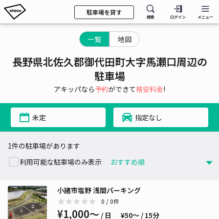
駐車場を貸す
検索
ログイン
メニュー
一覧
地図
長野県北佐久郡御代田町大字馬瀬口周辺の
駐車場
アキッパなら
予約
ができて
格安料金
!
未定
指定なし
1件の駐車場があります
利用可能な駐車場のみ表示
小諸市塩野 浅間パーキング
0
/ 0件
¥1,000〜
/ 日
¥50〜 / 15分