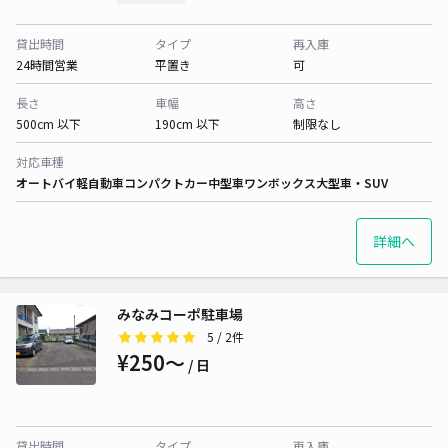
貸出時間
タイプ
再入庫
24時間営業
平置き
可
長さ
車幅
高さ
500cm 以下
190cm 以下
制限なし
対応車種
オートバイ
軽自動車
コンパクトカー
中型車
ワンボックス
大型車・SUV
詳細へ
みなみコーポ駐車場
5
/ 2件
¥250〜
/ 日
貸出時間
タイプ
再入庫