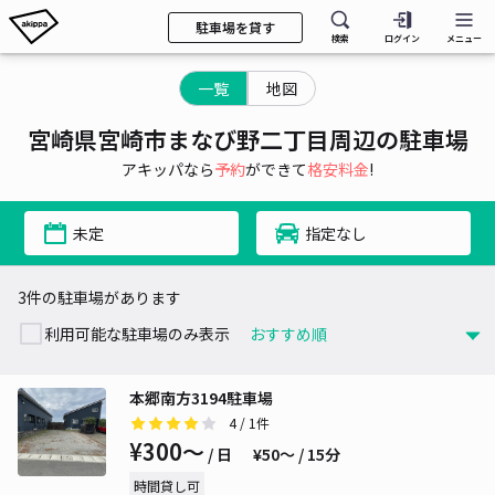
駐車場を貸す
検索
ログイン
メニュー
一覧
地図
宮崎県宮崎市まなび野二丁目周辺の駐車場
アキッパなら
予約
ができて
格安料金
!
未定
指定なし
3件の駐車場があります
利用可能な駐車場のみ表示
本郷南方3194駐車場
4
/ 1件
¥300〜
/ 日
¥50〜 / 15分
時間貸し可