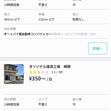
24時間営業
平置き
可
長さ
車幅
高さ
400cm 以下
220cm 以下
制限なし
対応車種
オートバイ
軽自動車
コンパクトカー
中型車
ワンボックス
大型車・SUV
詳細へ
オリジナル寝具工場 綿商
3.3
/ 3件
¥350〜
/ 日
貸出時間
タイプ
再入庫
24時間営業
平置き
可