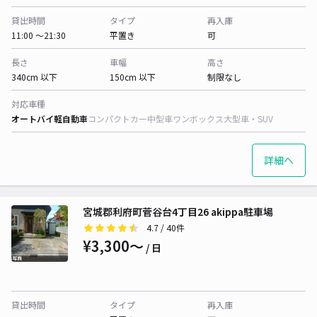
貸出時間
タイプ
再入庫
11:00 〜21:30
平置き
可
長さ
車幅
高さ
340cm 以下
150cm 以下
制限なし
対応車種
オートバイ
軽自動車
コンパクトカー
中型車
ワンボックス
大型車・SUV
詳細へ
宮城郡利府町菅谷台4丁目26 akippa駐車場
4.7
/ 40件
¥3,300〜
/ 日
貸出時間
タイプ
再入庫