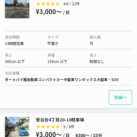
4.6
/ 22件
¥3,000〜
/ 日
貸出時間
タイプ
再入庫
24時間営業
平置き
可
長さ
車幅
高さ
500cm 以下
190cm 以下
制限なし
対応車種
オートバイ
軽自動車
コンパクトカー
中型車
ワンボックス
大型車・SUV
詳細へ
菅谷台4丁目20-10駐車場
5
/ 6件
¥3,000〜
/ 日
¥300〜 / 15分