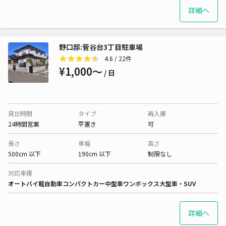
詳細へ
野口邸:菅谷台3丁目駐車場
4.6
/ 22件
¥1,000〜
/ 日
貸出時間
タイプ
再入庫
24時間営業
平置き
可
長さ
車幅
高さ
500cm 以下
190cm 以下
制限なし
対応車種
オートバイ
軽自動車
コンパクトカー
中型車
ワンボックス
大型車・SUV
詳細へ