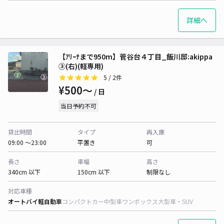
詳細へ
【ｱﾘｰﾅまで950m】菅谷台４丁目_飯川邸:akippa
➂(右)(軽専用)
5
/ 2件
¥500〜
/ 日
当日予約不可
貸出時間
タイプ
再入庫
09:00 〜23:00
平置き
可
長さ
車幅
高さ
340cm 以下
150cm 以下
制限なし
対応車種
オートバイ
軽自動車
コンパクトカー
中型車
ワンボックス
大型車・SUV