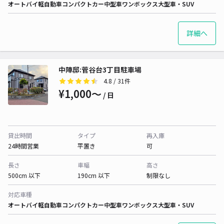
オートバイ
軽自動車
コンパクトカー
中型車
ワンボックス
大型車・SUV
詳細へ
中陣邸:菅谷台3丁目駐車場
4.8
/ 31件
¥1,000〜
/ 日
貸出時間
タイプ
再入庫
24時間営業
平置き
可
長さ
車幅
高さ
500cm 以下
190cm 以下
制限なし
対応車種
オートバイ
軽自動車
コンパクトカー
中型車
ワンボックス
大型車・SUV