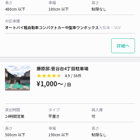
長さ
車幅
高さ
480cm 以下
180cm 以下
制限なし
対応車種
オートバイ
軽自動車
コンパクトカー
中型車
ワンボックス
大型車・SUV
詳細へ
藤原邸:菅谷台4丁目駐車場
4.9
/ 56件
¥1,000〜
/ 日
貸出時間
タイプ
再入庫
24時間営業
平置き
可
長さ
車幅
高さ
500cm 以下
190cm 以下
制限なし