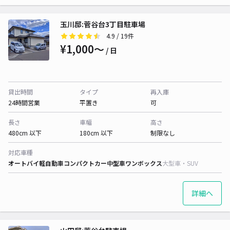
玉川邸:菅谷台3丁目駐車場
4.9
/ 19件
¥1,000〜
/ 日
貸出時間
タイプ
再入庫
24時間営業
平置き
可
長さ
車幅
高さ
480cm 以下
180cm 以下
制限なし
対応車種
オートバイ
軽自動車
コンパクトカー
中型車
ワンボックス
大型車・SUV
詳細へ