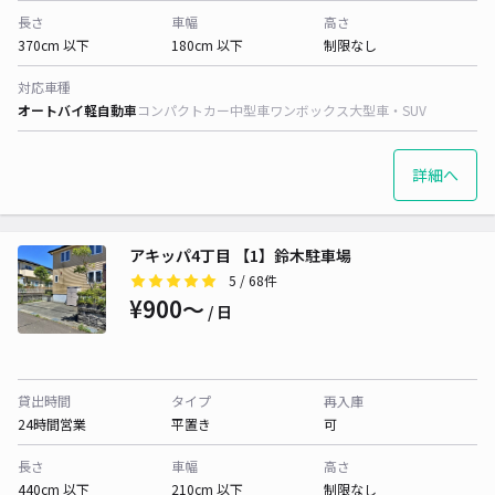
長さ
車幅
高さ
370cm 以下
180cm 以下
制限なし
対応車種
オートバイ
軽自動車
コンパクトカー
中型車
ワンボックス
大型車・SUV
詳細へ
アキッパ4丁目 【1】鈴木駐車場
5
/ 68件
¥900〜
/ 日
貸出時間
タイプ
再入庫
24時間営業
平置き
可
長さ
車幅
高さ
440cm 以下
210cm 以下
制限なし