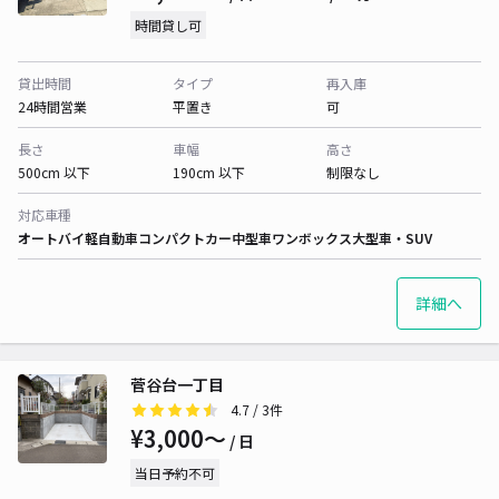
時間貸し可
貸出時間
タイプ
再入庫
24時間営業
平置き
可
長さ
車幅
高さ
500cm 以下
190cm 以下
制限なし
対応車種
オートバイ
軽自動車
コンパクトカー
中型車
ワンボックス
大型車・SUV
詳細へ
菅谷台一丁目
4.7
/ 3件
¥3,000〜
/ 日
当日予約不可