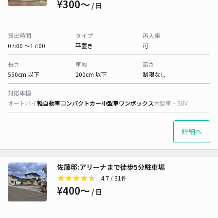
¥300〜
/ 日
貸出時間
タイプ
再入庫
07:00 〜17:00
平置き
可
長さ
車幅
高さ
550cm 以下
200cm 以下
制限なし
対応車種
オートバイ
軽自動車
コンパクトカー
中型車
ワンボックス
大型車・SUV
詳細へ
佐藤邸:アリーナまで徒歩5分駐車場
4.7
/ 31件
¥400〜
/ 日