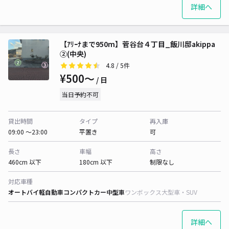
詳細へ
【ｱﾘｰﾅまで950m】菅谷台４丁目_飯川邸akippa
②(中央)
4.8
/ 5件
¥500〜
/ 日
当日予約不可
貸出時間
タイプ
再入庫
09:00 〜23:00
平置き
可
長さ
車幅
高さ
460cm 以下
180cm 以下
制限なし
対応車種
オートバイ
軽自動車
コンパクトカー
中型車
ワンボックス
大型車・SUV
詳細へ