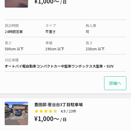
¥1,000〜
/ 日
貸出時間
タイプ
再入庫
24時間営業
平置き
可
長さ
車幅
高さ
500cm 以下
190cm 以下
230cm 以下
対応車種
オートバイ
軽自動車
コンパクトカー
中型車
ワンボックス
大型車・SUV
詳細へ
豊田邸:菅谷台3丁目駐車場
4.9
/ 23件
¥1,000〜
/ 日