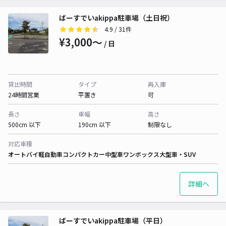
ばーすでいakippa駐車場（土日祝）
4.9
/ 31件
¥3,000〜
/ 日
貸出時間
タイプ
再入庫
24時間営業
平置き
可
長さ
車幅
高さ
500cm 以下
190cm 以下
制限なし
対応車種
オートバイ
軽自動車
コンパクトカー
中型車
ワンボックス
大型車・SUV
詳細へ
ばーすでいakippa駐車場（平日）