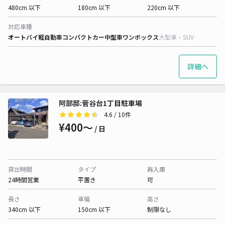
480cm 以下
180cm 以下
220cm 以下
対応車種
オートバイ
軽自動車
コンパクトカー
中型車
ワンボックス
大型車・SUV
詳細へ
阿部邸:菅谷台1丁目駐車場
4.6
/ 10件
¥400〜
/ 日
貸出時間
タイプ
再入庫
24時間営業
平置き
可
長さ
車幅
高さ
340cm 以下
150cm 以下
制限なし