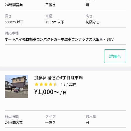
24時間営業
平置き
可
長さ
車幅
高さ
500cm 以下
190cm 以下
制限なし
対応車種
オートバイ
軽自動車
コンパクトカー
中型車
ワンボックス
大型車・SUV
詳細へ
加藤邸:菅谷台4丁目駐車場
4.9
/ 22件
¥1,000〜
/ 日
貸出時間
タイプ
再入庫
24時間営業
平置き
可