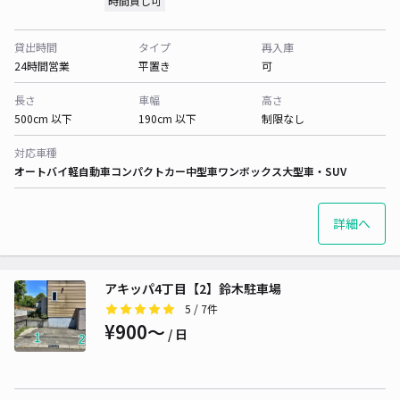
時間貸し可
貸出時間
タイプ
再入庫
24時間営業
平置き
可
長さ
車幅
高さ
500cm 以下
190cm 以下
制限なし
対応車種
オートバイ
軽自動車
コンパクトカー
中型車
ワンボックス
大型車・SUV
詳細へ
アキッパ4丁目【2】鈴木駐車場
5
/ 7件
¥900〜
/ 日