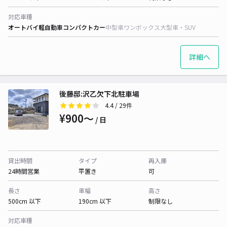
対応車種
オートバイ
軽自動車
コンパクトカー
中型車
ワンボックス
大型車・SUV
詳細へ
後藤邸:沢乙欠下北駐車場
4.4
/ 29件
¥900〜
/ 日
貸出時間
タイプ
再入庫
24時間営業
平置き
可
長さ
車幅
高さ
500cm 以下
190cm 以下
制限なし
対応車種