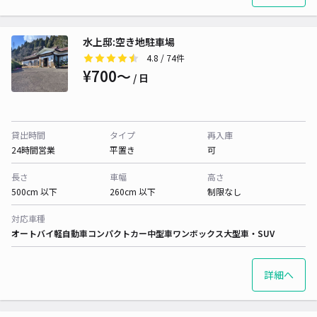
水上邸:空き地駐車場
4.8
/ 74件
¥700〜
/ 日
貸出時間
タイプ
再入庫
24時間営業
平置き
可
長さ
車幅
高さ
500cm 以下
260cm 以下
制限なし
対応車種
オートバイ
軽自動車
コンパクトカー
中型車
ワンボックス
大型車・SUV
詳細へ