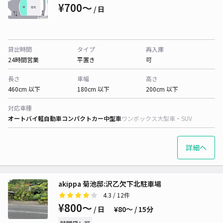
¥700〜
/ 日
貸出時間
タイプ
再入庫
24時間営業
平置き
可
長さ
車幅
高さ
460cm 以下
180cm 以下
200cm 以下
対応車種
オートバイ
軽自動車
コンパクトカー
中型車
ワンボックス
大型車・SUV
詳細へ
akippa 菊池邸:沢乙欠下北駐車場
4.3
/ 12件
¥800〜
/ 日
¥80〜 / 15分