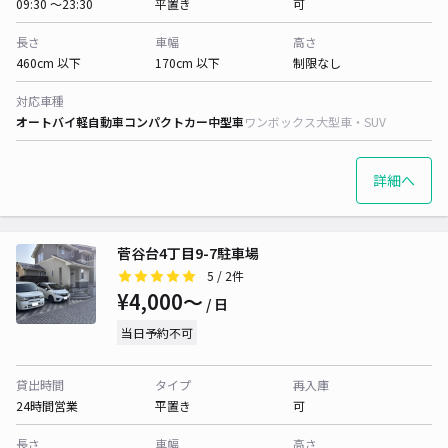
09:30 〜23:30
平置き
可
長さ
車幅
高さ
460cm 以下
170cm 以下
制限なし
対応車種
オートバイ
軽自動車
コンパクトカー
中型車
ワンボックス
大型車・SUV
詳細へ
菅谷台4丁目9-7駐車場
5
/ 2件
¥4,000〜
/ 日
当日予約不可
貸出時間
タイプ
再入庫
24時間営業
平置き
可
長さ
車幅
高さ