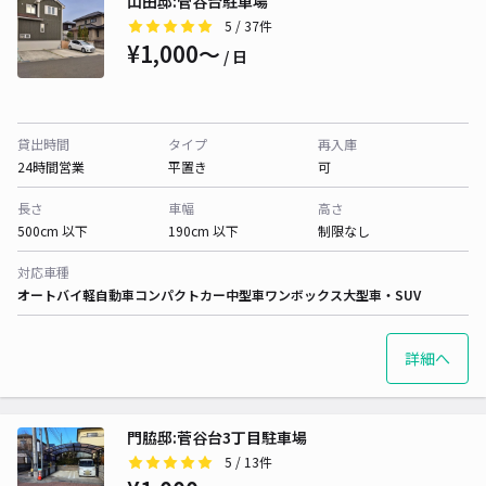
山田邸:菅谷台駐車場
5
/ 37件
¥1,000〜
/ 日
貸出時間
タイプ
再入庫
24時間営業
平置き
可
長さ
車幅
高さ
500cm 以下
190cm 以下
制限なし
対応車種
オートバイ
軽自動車
コンパクトカー
中型車
ワンボックス
大型車・SUV
詳細へ
門脇邸:菅谷台3丁目駐車場
5
/ 13件