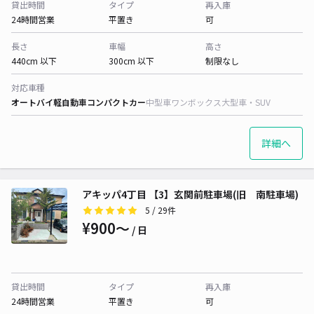
貸出時間
タイプ
再入庫
24時間営業
平置き
可
長さ
車幅
高さ
440cm 以下
300cm 以下
制限なし
対応車種
オートバイ
軽自動車
コンパクトカー
中型車
ワンボックス
大型車・SUV
詳細へ
アキッパ4丁目 【3】玄関前駐車場(旧 南駐車場)
5
/ 29件
¥900〜
/ 日
貸出時間
タイプ
再入庫
24時間営業
平置き
可