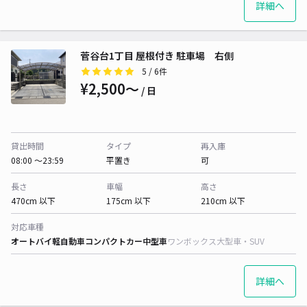
詳細へ
菅谷台1丁目 屋根付き 駐車場 右側
5
/ 6件
¥2,500〜
/ 日
貸出時間
タイプ
再入庫
08:00 〜23:59
平置き
可
長さ
車幅
高さ
470cm 以下
175cm 以下
210cm 以下
対応車種
オートバイ
軽自動車
コンパクトカー
中型車
ワンボックス
大型車・SUV
詳細へ