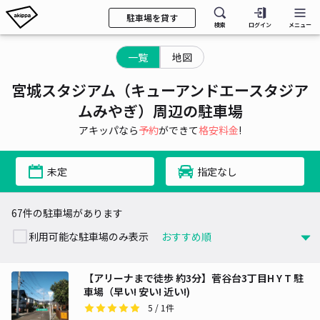
駐車場を貸す
検索
ログイン
メニュー
一覧
地図
宮城スタジアム（キューアンドエースタジア
ムみやぎ）周辺の駐車場
アキッパなら
予約
ができて
格安料金
!
未定
指定なし
67件の駐車場があります
利用可能な駐車場のみ表示
【アリーナまで徒歩 約3分】菅谷台3丁目H Y T 駐
車場（早い! 安い! 近い!)
5
/ 1件