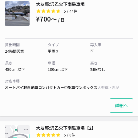
大友邸:沢乙欠下南駐車場
5
/ 44件
¥700〜
/ 日
貸出時間
タイプ
再入庫
24時間営業
平置き
可
長さ
車幅
高さ
480cm 以下
180cm 以下
制限なし
対応車種
オートバイ
軽自動車
コンパクトカー
中型車
ワンボックス
大型車・SUV
詳細へ
大友邸:沢乙欠下南駐車場【2】
5
/ 6件