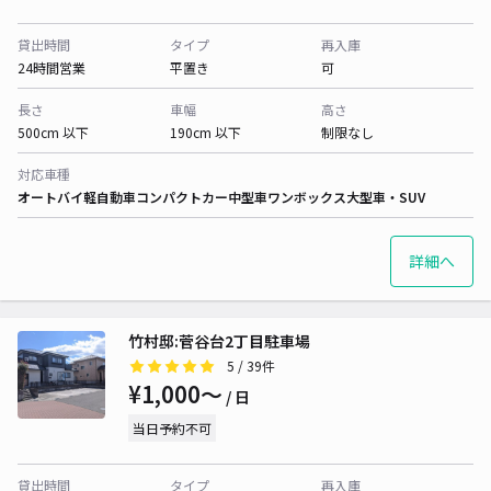
貸出時間
タイプ
再入庫
24時間営業
平置き
可
長さ
車幅
高さ
500cm 以下
190cm 以下
制限なし
対応車種
オートバイ
軽自動車
コンパクトカー
中型車
ワンボックス
大型車・SUV
詳細へ
竹村邸:菅谷台2丁目駐車場
5
/ 39件
¥1,000〜
/ 日
当日予約不可
貸出時間
タイプ
再入庫