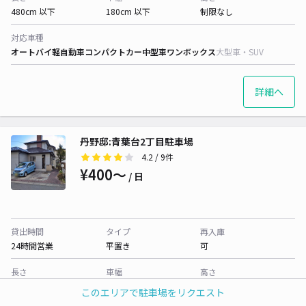
480cm 以下
180cm 以下
制限なし
対応車種
オートバイ
軽自動車
コンパクトカー
中型車
ワンボックス
大型車・SUV
詳細へ
丹野邸:青葉台2丁目駐車場
4.2
/ 9件
¥400〜
/ 日
貸出時間
タイプ
再入庫
24時間営業
平置き
可
長さ
車幅
高さ
480cm 以下
180cm 以下
300cm 以下
このエリアで駐車場をリクエスト