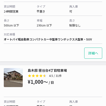
貸出時間
タイプ
再入庫
24時間営業
平置き
可
長さ
車幅
高さ
500cm 以下
190cm 以下
制限なし
対応車種
オートバイ
軽自動車
コンパクトカー
中型車
ワンボックス
大型車・SUV
詳細へ
島木邸:菅谷台4丁目駐車場
4.5
/ 31件
¥1,000〜
/ 日
貸出時間
タイプ
再入庫