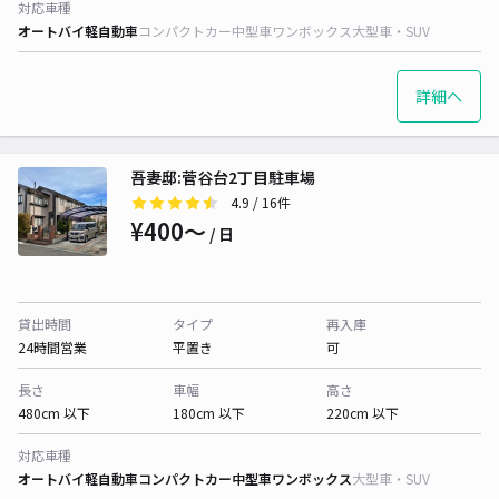
対応車種
オートバイ
軽自動車
コンパクトカー
中型車
ワンボックス
大型車・SUV
詳細へ
吾妻邸:菅谷台2丁目駐車場
4.9
/ 16件
¥400〜
/ 日
貸出時間
タイプ
再入庫
24時間営業
平置き
可
長さ
車幅
高さ
480cm 以下
180cm 以下
220cm 以下
対応車種
オートバイ
軽自動車
コンパクトカー
中型車
ワンボックス
大型車・SUV