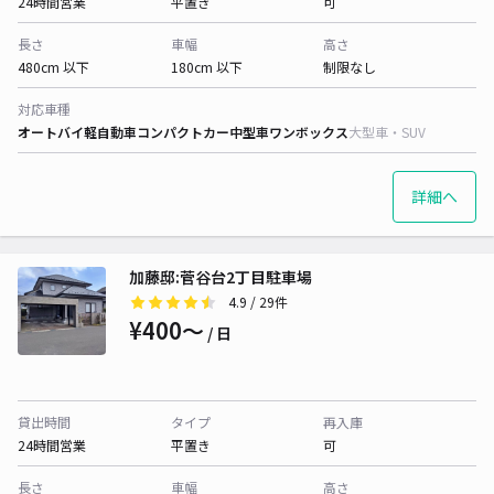
24時間営業
平置き
可
長さ
車幅
高さ
480cm 以下
180cm 以下
制限なし
対応車種
オートバイ
軽自動車
コンパクトカー
中型車
ワンボックス
大型車・SUV
詳細へ
加藤邸:菅谷台2丁目駐車場
4.9
/ 29件
¥400〜
/ 日
貸出時間
タイプ
再入庫
24時間営業
平置き
可
長さ
車幅
高さ