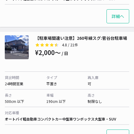
詳細へ
【駐車場間違い注意】260号線スグ:菅谷台駐車場
4.8
/ 21件
¥2,000〜
/ 日
貸出時間
タイプ
再入庫
24時間営業
平置き
可
長さ
車幅
高さ
500cm 以下
190cm 以下
制限なし
対応車種
オートバイ
軽自動車
コンパクトカー
中型車
ワンボックス
大型車・SUV