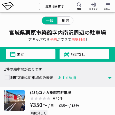
駐車場を貸す
検索
ログイン
メニュー
一覧
地図
宮城県栗原市築館字内南沢周辺の駐車場
アキッパなら
予約
ができて
格安料金
!
未定
指定なし
1件の駐車場があります
利用可能な駐車場のみ表示
(238)コナカ築館店駐車場
0
/ 0件
¥350〜
/ 日
¥35〜 / 15分
時間貸し可