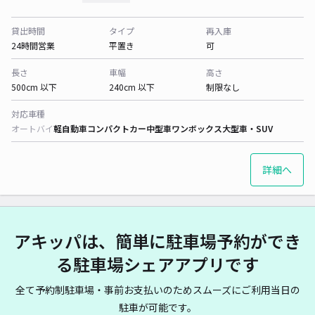
貸出時間
タイプ
再入庫
24時間営業
平置き
可
長さ
車幅
高さ
500cm 以下
240cm 以下
制限なし
対応車種
オートバイ
軽自動車
コンパクトカー
中型車
ワンボックス
大型車・SUV
詳細へ
アキッパは、簡単に駐車場予約ができ
る駐車場シェアアプリです
全て予約制駐車場・事前お支払いのためスムーズにご利用当日の
駐車が可能です。