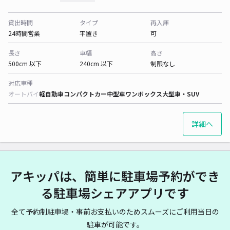
貸出時間
タイプ
再入庫
24時間営業
平置き
可
長さ
車幅
高さ
500cm 以下
240cm 以下
制限なし
対応車種
オートバイ
軽自動車
コンパクトカー
中型車
ワンボックス
大型車・SUV
詳細へ
アキッパは、簡単に駐車場予約ができ
る駐車場シェアアプリです
全て予約制駐車場・事前お支払いのためスムーズにご利用当日の
駐車が可能です。