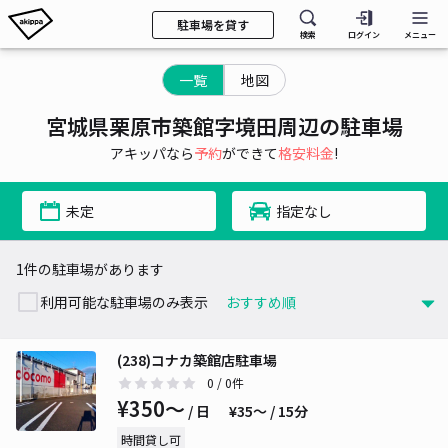
駐車場を貸す
検索
ログイン
メニュー
一覧
地図
宮城県栗原市築館字境田周辺の駐車場
アキッパなら
予約
ができて
格安料金
!
未定
指定なし
1件の駐車場があります
利用可能な駐車場のみ表示
(238)コナカ築館店駐車場
0
/ 0件
¥350〜
/ 日
¥35〜 / 15分
時間貸し可