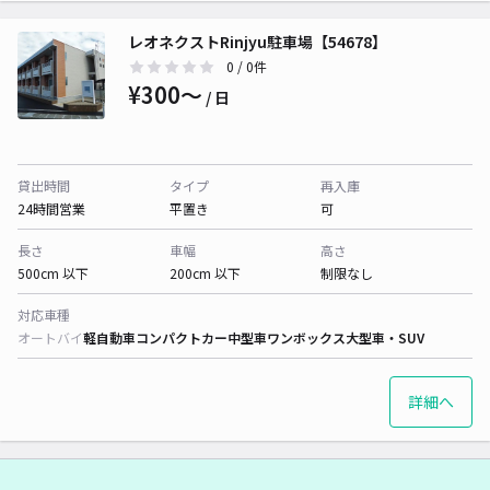
レオネクストRinjyu駐車場【54678】
0
/ 0件
¥300〜
/ 日
貸出時間
タイプ
再入庫
24時間営業
平置き
可
長さ
車幅
高さ
500cm 以下
200cm 以下
制限なし
対応車種
オートバイ
軽自動車
コンパクトカー
中型車
ワンボックス
大型車・SUV
詳細へ