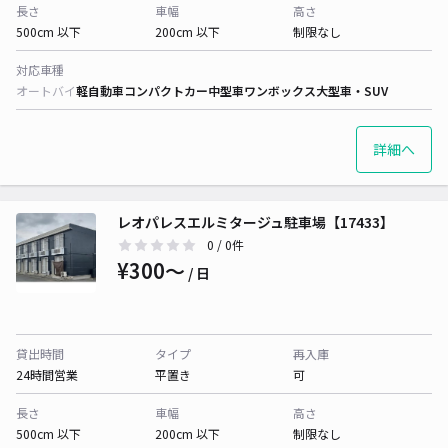
長さ
車幅
高さ
500cm 以下
200cm 以下
制限なし
対応車種
オートバイ
軽自動車
コンパクトカー
中型車
ワンボックス
大型車・SUV
詳細へ
レオパレスエルミタージュ駐車場【17433】
0
/ 0件
¥300〜
/ 日
貸出時間
タイプ
再入庫
24時間営業
平置き
可
長さ
車幅
高さ
500cm 以下
200cm 以下
制限なし