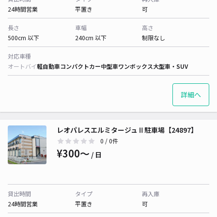
24時間営業
平置き
可
長さ
車幅
高さ
500cm 以下
240cm 以下
制限なし
対応車種
オートバイ
軽自動車
コンパクトカー
中型車
ワンボックス
大型車・SUV
詳細へ
レオパレスエルミタージュⅡ駐車場【24897】
0
/ 0件
¥300〜
/ 日
貸出時間
タイプ
再入庫
24時間営業
平置き
可