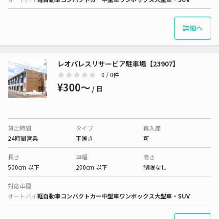
詳細へ
レオパレスリサービア駐車場【23907】
0
/ 0件
¥300〜
/ 日
貸出時間
タイプ
再入庫
24時間営業
平置き
可
長さ
車幅
高さ
500cm 以下
200cm 以下
制限なし
対応車種
オートバイ
軽自動車
コンパクトカー
中型車
ワンボックス
大型車・SUV