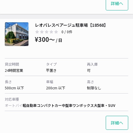
詳細へ
レオパレスベアージュ駐車場【18568】
0
/ 0件
¥300〜
/ 日
貸出時間
タイプ
再入庫
24時間営業
平置き
可
長さ
車幅
高さ
500cm 以下
200cm 以下
制限なし
対応車種
オートバイ
軽自動車
コンパクトカー
中型車
ワンボックス
大型車・SUV
詳細へ