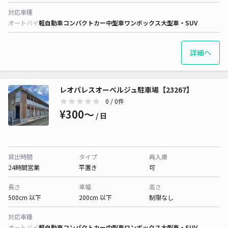
対応車種
オートバイ
軽自動車
コンパクトカー
中型車
ワンボックス
大型車・SUV
詳細へ
レオパレスオーベルジュ駐車場【23267】
0
/ 0件
¥300〜
/ 日
貸出時間
タイプ
再入庫
24時間営業
平置き
可
長さ
車幅
高さ
500cm 以下
200cm 以下
制限なし
対応車種
オートバイ
軽自動車
コンパクトカー
中型車
ワンボックス
大型車・SUV