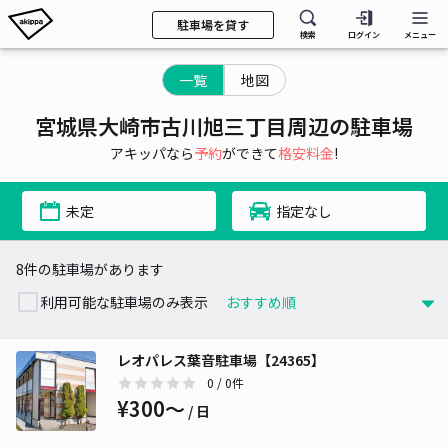
駐車場を貸す
検索
ログイン
メニュー
一覧
地図
宮城県大崎市古川旭三丁目周辺の駐車場
アキッパなら
予約
ができて
格安料金
!
未定
指定なし
8件の駐車場があります
利用可能な駐車場のみ表示
レオパレス葉音駐車場【24365】
0
/ 0件
¥300〜
/ 日