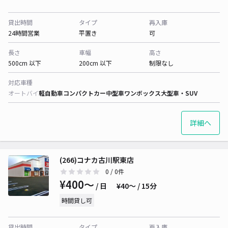
貸出時間
タイプ
再入庫
24時間営業
平置き
可
長さ
車幅
高さ
500cm 以下
200cm 以下
制限なし
対応車種
オートバイ
軽自動車
コンパクトカー
中型車
ワンボックス
大型車・SUV
詳細へ
(266)コナカ古川駅東店
0
/ 0件
¥400〜
/ 日
¥40〜 / 15分
時間貸し可
貸出時間
タイプ
再入庫