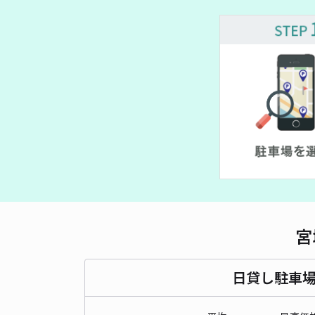
宮
日貸し駐車