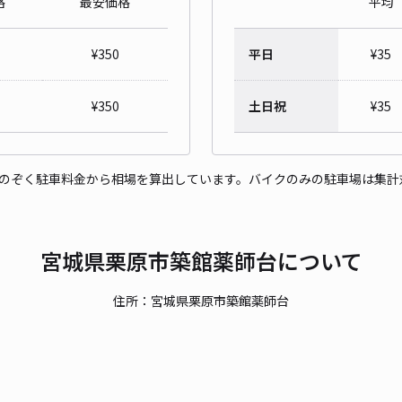
格
最安価格
平均
¥
350
平日
¥
35
¥
350
土日祝
¥
35
をのぞく駐車料金から相場を算出しています。バイクのみの駐車場は集計
宮城県栗原市築館薬師台について
住所：宮城県栗原市築館薬師台