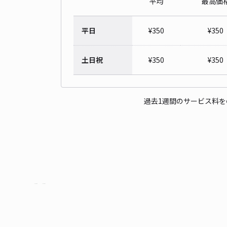
平均
最高価
平日
¥
350
¥
350
土日祝
¥
350
¥
350
過去1週間のサービス料