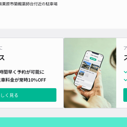
県栗原市築館薬師台付近の駐車場
に
ス
時間早く予約が可能に
車料金が常時10%OFF
詳しく見る