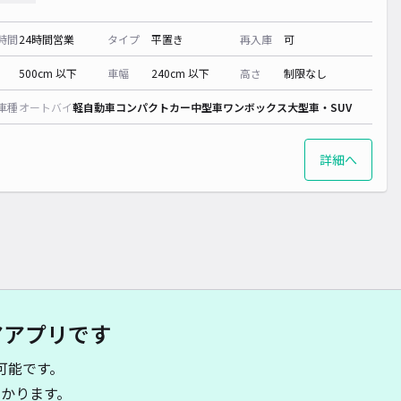
時間
24時間営業
タイプ
平置き
再入庫
可
500cm 以下
車幅
240cm 以下
高さ
制限なし
車種
オートバイ
軽自動車
コンパクトカー
中型車
ワンボックス
大型車・SUV
詳細へ
アアプリです
可能です。
かります。