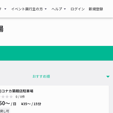
す
イベント興行主の方
ヘルプ
ログイン
新規登録
場
38)コナカ築館店駐車場
0
/ 0件
50〜
/ 日
¥35〜 / 15分
貸し可