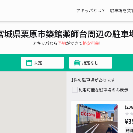
アキッパとは？
駐車場を貸
宮城県栗原市築館薬師台周辺の駐車
アキッパなら
予約
ができて
格安料金
!
未定
指定なし
1件の駐車場があります
利用可能な駐車場のみ表示
(2
¥3
時間