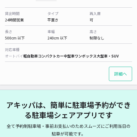
貸出時間
タイプ
再入庫
24時間営業
平置き
可
長さ
車幅
高さ
500cm 以下
240cm 以下
制限なし
対応車種
オートバイ
軽自動車
コンパクトカー
中型車
ワンボックス
大型車・SUV
詳細へ
アキッパは、簡単に駐車場予約ができ
る駐車場シェアアプリです
全て予約制駐車場・事前お支払いのためスムーズにご利用当日の
駐車が可能です。