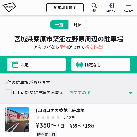
駐車場を貸す
検索
ログイン
メニュー
一覧
地図
宮城県栗原市築館左野原周辺の駐車場
アキッパなら
予約
ができて
格安料金
!
未定
指定なし
1件の駐車場があります
利用可能な駐車場のみ表示
(238)コナカ築館店駐車場
0
/ 0件
¥350〜
/ 日
¥35〜 / 15分
時間貸し可