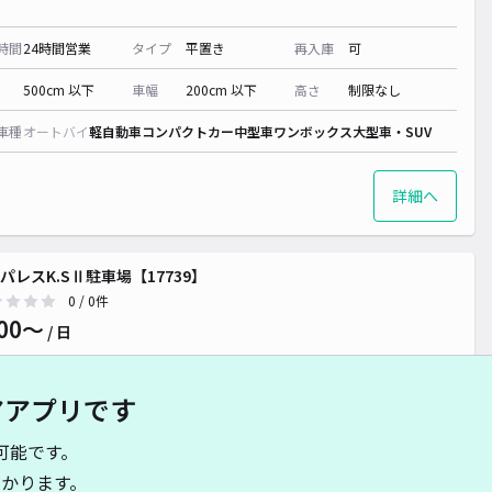
時間
24時間営業
タイプ
平置き
再入庫
可
500cm 以下
車幅
200cm 以下
高さ
制限なし
車種
オートバイ
軽自動車
コンパクトカー
中型車
ワンボックス
大型車・SUV
詳細へ
パレスK.SⅡ駐車場【17739】
0
/ 0件
00〜
/ 日
アアプリです
時間
24時間営業
タイプ
平置き
再入庫
可
可能です。
500cm 以下
車幅
200cm 以下
高さ
制限なし
かります。