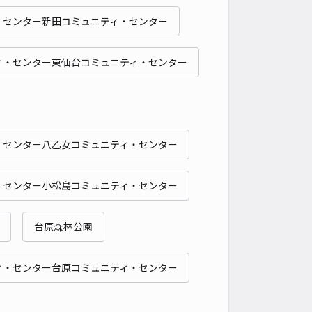
・センター新田コミュニティ・センター
時間
24時間営業
タイプ
平置き
再入庫
可
ィ・センター東仙台コミュニティ・センター
500cm 以下
車幅
200cm 以下
高さ
制限なし
車種
オートバイ
軽自動車
コンパクトカー
中型車
ワンボックス
大型車・SUV
詳細へ
・センター八乙女コミュニティ・センター
・センター小松島コミュニティ・センター
台原森林公園
ィ・センター台原コミュニティ・センター