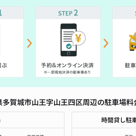
対応
レオ
¥3
貸出
長さ
県多賀城市山王字山王四区周辺の駐車場料
対応
場
時間貸し駐