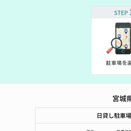
宮城
日貸し駐車