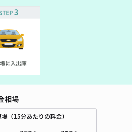
車種
オートバイ
軽自動車
コンパクトカー
中型車
ワンボックス
大型車・SUV
詳細へ
ネクスト留ヶ谷C駐車場【55159】
0
/ 0件
00〜
/ 日
時間
24時間営業
タイプ
平置き
再入庫
可
500cm 以下
車幅
200cm 以下
高さ
制限なし
金相場
車種
オートバイ
軽自動車
コンパクトカー
中型車
ワンボックス
大型車・SUV
車場（15分あたりの料金）
詳細へ