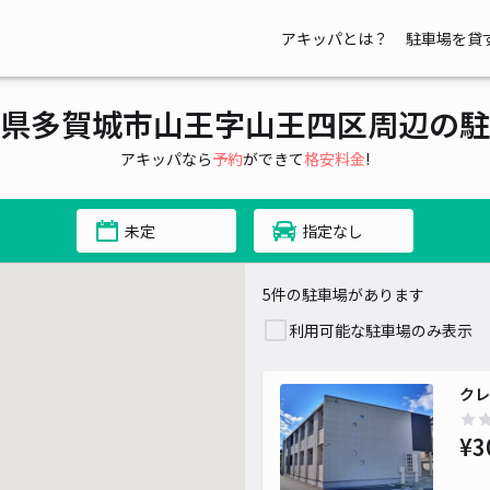
アキッパとは？
駐車場を貸
県多賀城市山王字山王四区周辺の駐
アキッパなら
予約
ができて
格安料金
!
未定
指定なし
5件の駐車場があります
利用可能な駐車場のみ表示
¥
クレ
¥3