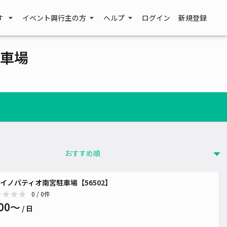
す
イベント興行主の方
ヘルプ
ログイン
新規登録
車場
 300~
¥ 300~
イノパティオ南宮駐車場【56502】
0
/ 0件
00〜
/ 日