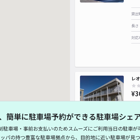
貸出
長さ
対応
レオ
¥3
、簡単に駐車場予約ができる駐車場シェ
貸出
制駐車場・事前お支払いのためスムーズにご利用当日の駐車が
長さ
キッパの持つ豊富な駐車場拠点から、目的地に近い駐車場が見つ