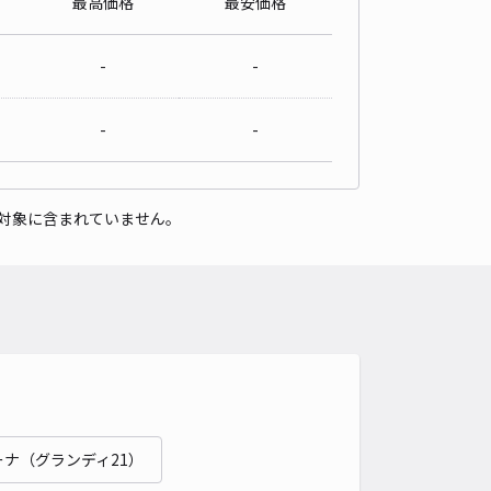
最高価格
最安価格
パレス留ヶ谷駐車場【32218】
0
/ 0件
-
-
00〜
/ 日
-
-
時間
24時間営業
タイプ
平置き
再入庫
可
対象に含まれていません。
500cm 以下
車幅
200cm 以下
高さ
制限なし
車種
オートバイ
軽自動車
コンパクトカー
中型車
ワンボックス
大型車・SUV
詳細へ
パレスアビテTAGO駐車場【25911】
0
/ 0件
00〜
ナ（グランディ21）
/ 日