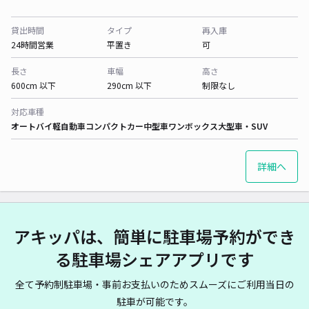
貸出時間
タイプ
再入庫
24時間営業
平置き
可
長さ
車幅
高さ
600cm 以下
290cm 以下
制限なし
対応車種
オートバイ
軽自動車
コンパクトカー
中型車
ワンボックス
大型車・SUV
詳細へ
アキッパは、簡単に駐車場予約ができ
る駐車場シェアアプリです
全て予約制駐車場・事前お支払いのためスムーズにご利用当日の
駐車が可能です。