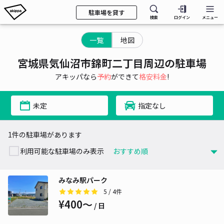
駐車場を貸す
検索
ログイン
メニュー
一覧
地図
宮城県気仙沼市錦町二丁目周辺の駐車場
アキッパなら
予約
ができて
格安料金
!
未定
指定なし
1件の駐車場があります
利用可能な駐車場のみ表示
みなみ駅パーク
5
/ 4件
¥400〜
/ 日