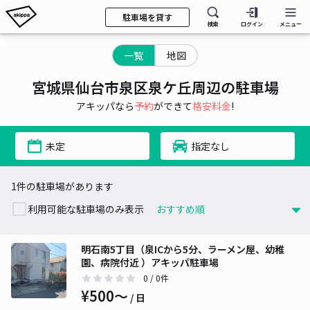
駐車場を貸す
検索
ログイン
メニュー
一覧
地図
宮城県仙台市泉区泉ケ丘周辺の駐車場
アキッパなら
予約
ができて
格安料金
!
未定
指定なし
1件の駐車場があります
利用可能な駐車場のみ表示
明石南5丁目（泉ICから5分、ラーメン屋、幼稚
園、病院付近 ）アキッパ駐車場
0
/ 0件
¥500〜
/ 日