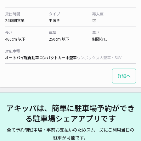
貸出時間
タイプ
再入庫
24時間営業
平置き
可
長さ
車幅
高さ
460cm 以下
250cm 以下
制限なし
対応車種
オートバイ
軽自動車
コンパクトカー
中型車
ワンボックス
大型車・SUV
詳細へ
アキッパは、簡単に駐車場予約ができ
る駐車場シェアアプリです
全て予約制駐車場・事前お支払いのためスムーズにご利用当日の
駐車が可能です。