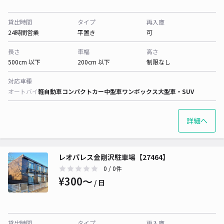
貸出時間
タイプ
再入庫
24時間営業
平置き
可
長さ
車幅
高さ
500cm 以下
200cm 以下
制限なし
対応車種
オートバイ
軽自動車
コンパクトカー
中型車
ワンボックス
大型車・SUV
詳細へ
レオパレス金剛沢駐車場【27464】
0
/ 0件
¥300〜
/ 日
貸出時間
タイプ
再入庫