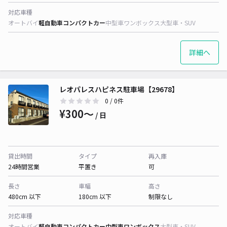
対応車種
オートバイ
軽自動車
コンパクトカー
中型車
ワンボックス
大型車・SUV
詳細へ
レオパレスハピネス駐車場【29678】
0
/ 0件
¥300〜
/ 日
貸出時間
タイプ
再入庫
24時間営業
平置き
可
長さ
車幅
高さ
480cm 以下
180cm 以下
制限なし
対応車種
オートバイ
軽自動車
コンパクトカー
中型車
ワンボックス
大型車・SUV