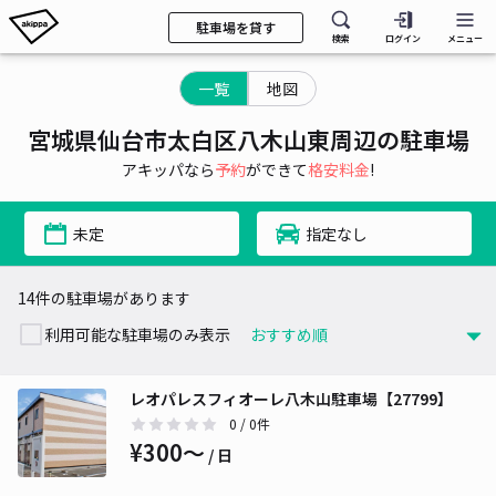
駐車場を貸す
検索
ログイン
メニュー
一覧
地図
宮城県仙台市太白区八木山東周辺の駐車場
アキッパなら
予約
ができて
格安料金
!
未定
指定なし
14件の駐車場があります
利用可能な駐車場のみ表示
レオパレスフィオーレ八木山駐車場【27799】
0
/ 0件
¥300〜
/ 日