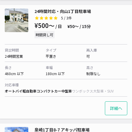
24時間対応・向山1丁目駐車場
5
/ 3件
¥500〜
/ 日
¥50〜 / 15分
時間貸し可
貸出時間
タイプ
再入庫
24時間営業
平置き
可
長さ
車幅
高さ
460cm 以下
180cm 以下
制限なし
対応車種
オートバイ
軽自動車
コンパクトカー
中型車
ワンボックス
大型車・SUV
詳細へ
泉崎1丁目8-7 アキッパ駐車場