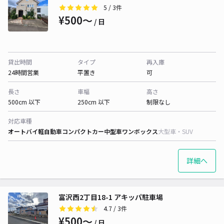
5
/ 3件
¥500〜
/ 日
貸出時間
タイプ
再入庫
24時間営業
平置き
可
長さ
車幅
高さ
500cm 以下
250cm 以下
制限なし
対応車種
オートバイ
軽自動車
コンパクトカー
中型車
ワンボックス
大型車・SUV
詳細へ
富沢西2丁目18-1 アキッパ駐車場
4.7
/ 3件
¥500〜
/ 日