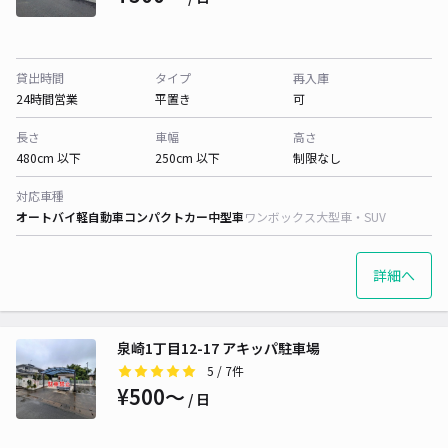
貸出時間
タイプ
再入庫
24時間営業
平置き
可
長さ
車幅
高さ
480cm 以下
250cm 以下
制限なし
対応車種
オートバイ
軽自動車
コンパクトカー
中型車
ワンボックス
大型車・SUV
詳細へ
泉崎1丁目12-17 アキッパ駐車場
5
/ 7件
¥500〜
/ 日