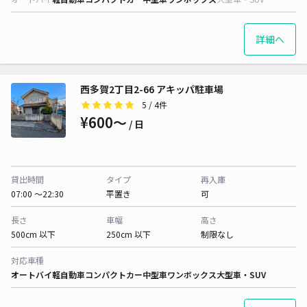
詳細へ
西多賀2丁目2-66 アキッパ駐車場
5
/ 4件
¥600〜
/ 日
貸出時間
タイプ
再入庫
07:00 〜22:30
平置き
可
長さ
車幅
高さ
500cm 以下
250cm 以下
制限なし
対応車種
オートバイ
軽自動車
コンパクトカー
中型車
ワンボックス
大型車・SUV