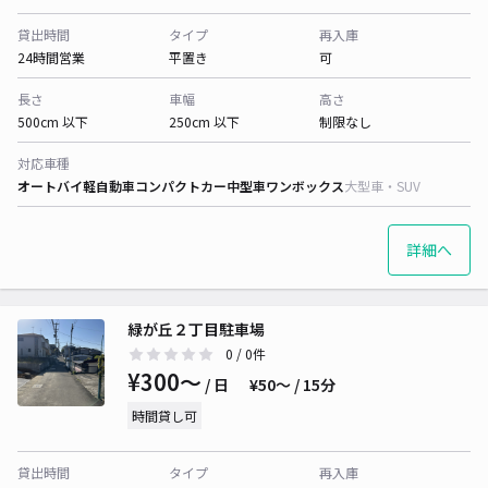
貸出時間
タイプ
再入庫
24時間営業
平置き
可
長さ
車幅
高さ
500cm 以下
250cm 以下
制限なし
対応車種
オートバイ
軽自動車
コンパクトカー
中型車
ワンボックス
大型車・SUV
詳細へ
緑が丘２丁目駐車場
0
/ 0件
¥300〜
/ 日
¥50〜 / 15分
時間貸し可
貸出時間
タイプ
再入庫