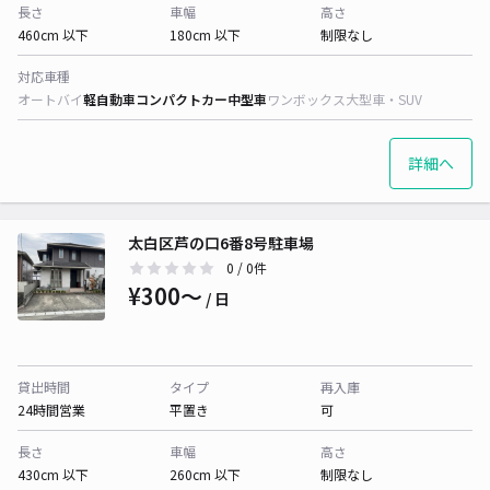
長さ
車幅
高さ
460cm 以下
180cm 以下
制限なし
対応車種
オートバイ
軽自動車
コンパクトカー
中型車
ワンボックス
大型車・SUV
詳細へ
太白区芦の口6番8号駐車場
0
/ 0件
¥300〜
/ 日
貸出時間
タイプ
再入庫
24時間営業
平置き
可
長さ
車幅
高さ
430cm 以下
260cm 以下
制限なし