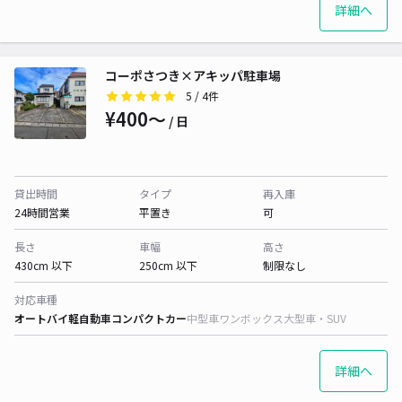
詳細へ
コーポさつき×アキッパ駐車場
5
/ 4件
¥400〜
/ 日
貸出時間
タイプ
再入庫
24時間営業
平置き
可
長さ
車幅
高さ
430cm 以下
250cm 以下
制限なし
対応車種
オートバイ
軽自動車
コンパクトカー
中型車
ワンボックス
大型車・SUV
詳細へ