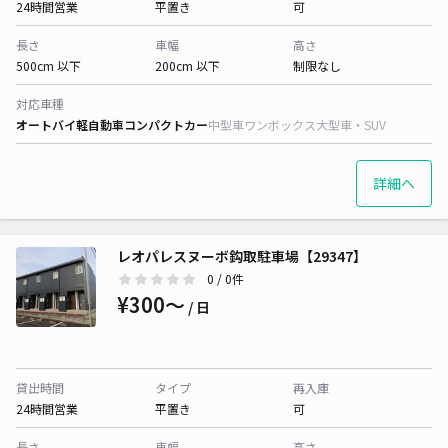
24時間営業
平置き
可
長さ
車幅
高さ
500cm 以下
200cm 以下
制限なし
対応車種
オートバイ
軽自動車
コンパクトカー
中型車
ワンボックス
大型車・SUV
詳細へ
レオパレスヌーボ鈎取駐車場【29347】
0
/ 0件
¥300〜
/ 日
貸出時間
タイプ
再入庫
24時間営業
平置き
可
長さ
車幅
高さ