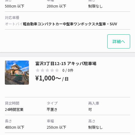
500cm 以下
200cm 以下
制限なし
対応車種
オートバイ
軽自動車
コンパクトカー
中型車
ワンボックス
大型車・SUV
詳細へ
富沢3丁目12-15 アキッパ駐車場
0
/ 0件
¥1,000〜
/ 日
貸出時間
タイプ
再入庫
24時間営業
平置き
可
長さ
車幅
高さ
480cm 以下
250cm 以下
制限なし