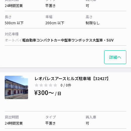
24時間営業
平置き
可
長さ
車幅
高さ
500cm 以下
200cm 以下
制限なし
対応車種
オートバイ
軽自動車
コンパクトカー
中型車
ワンボックス
大型車・SUV
詳細へ
レオパレスアースヒルズ駐車場【32427】
0
/ 0件
¥300〜
/ 日
貸出時間
タイプ
再入庫
24時間営業
平置き
可