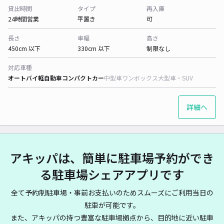
貸出時間
タイプ
再入庫
24時間営業
平置き
可
長さ
車幅
高さ
450cm 以下
330cm 以下
制限なし
対応車種
オートバイ
軽自動車
コンパクトカー
中型車
ワンボックス
大型車・SUV
詳細へ
アキッパは、簡単に駐車場予約ができ
る駐車場シェアアプリです
全て予約制駐車場・事前お支払いのためスムーズにご利用当日の
駐車が可能です。
また、アキッパの持つ豊富な駐車場拠点から、目的地に近い駐車