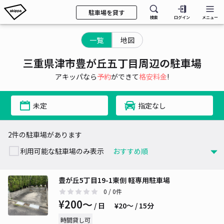
駐車場を貸す
検索
ログイン
メニュー
一覧
地図
三重県津市豊が丘五丁目周辺の駐車場
アキッパなら
予約
ができて
格安料金
!
未定
指定なし
2件の駐車場があります
利用可能な駐車場のみ表示
豊が丘5丁目19-1東側 軽専用駐車場
0
/ 0件
¥200〜
/ 日
¥20〜 / 15分
時間貸し可