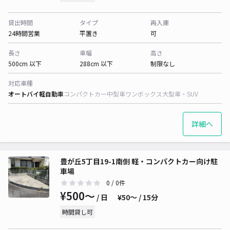
貸出時間
タイプ
再入庫
24時間営業
平置き
可
長さ
車幅
高さ
500cm 以下
288cm 以下
制限なし
対応車種
オートバイ
軽自動車
コンパクトカー
中型車
ワンボックス
大型車・SUV
詳細へ
豊が丘5丁目19-1南側 軽・コンパクトカー向け駐
車場
0
/ 0件
¥500〜
/ 日
¥50〜 / 15分
時間貸し可