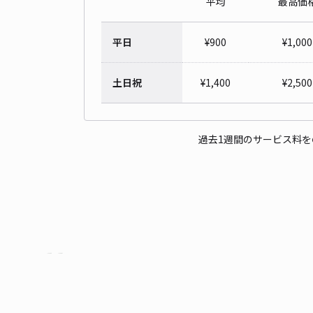
平均
最高価
平日
¥
900
¥
1,000
土日祝
¥
1,400
¥
2,500
過去1週間のサービス料