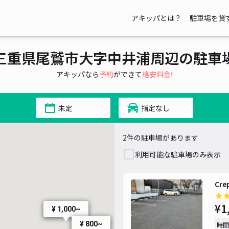
アキッパとは？
駐車場を貸
三重県尾鷲市大字中井浦周辺の駐車
アキッパなら
予約
ができて
格安料金
!
未定
指定なし
2件の駐車場があります
利用可能な駐車場のみ表示
Cre
¥1
¥ 1,000~
¥ 800~
時間