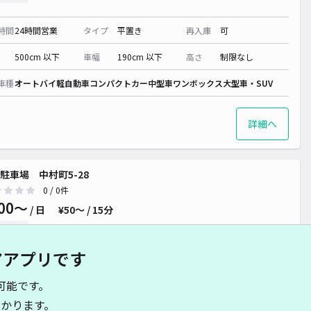
時間
24時間営業
タイプ
平置き
再入庫
可
500cm 以下
車幅
190cm 以下
高さ
制限なし
車種
オートバイ
軽自動車
コンパクトカー
中型車
ワンボックス
大型車・SUV
詳細へ
駐車場 中村町5-28
0
/ 0件
00〜
/ 日
¥50〜 / 15分
貸し可
アアプリです
時間
08:00 〜17:00
タイプ
平置き
再入庫
可
可能です。
430cm 以下
車幅
170cm 以下
高さ
制限なし
かります。