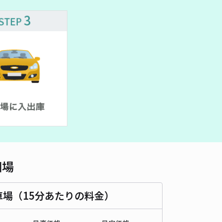
車種
オートバイ
軽自動車
コンパクトカー
中型車
ワンボックス
大型車・SUV
詳細へ
相場
車場（15分あたりの料金）