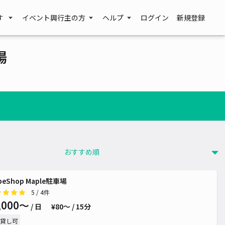
す
イベント興行主の方
ヘルプ
ログイン
新規登録
場
peShop Maple駐車場
5
/ 4件
,000〜
/ 日
¥80〜 / 15分
貸し可