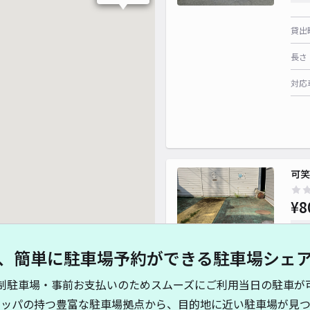
貸出
長さ
対応
可笑
¥8
時間
、簡単に駐車場予約ができる駐車場シェ
貸出
制駐車場・事前お支払いのためスムーズにご利用当日の駐車が
長さ
キッパの持つ豊富な駐車場拠点から、目的地に近い駐車場が見つ