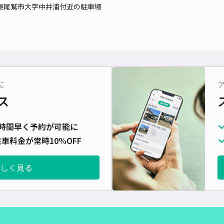
県尾鷲市大字中井浦付近の駐車場
に
ス
時間早く予約が可能に
車料金が常時10%OFF
詳しく見る