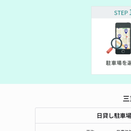
三
日貸し駐車