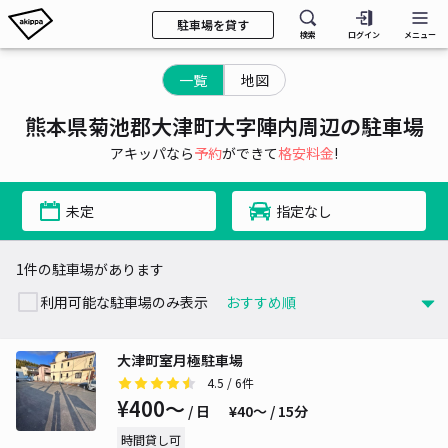
駐車場を貸す
検索
ログイン
メニュー
一覧
地図
熊本県菊池郡大津町大字陣内周辺の駐車場
アキッパなら
予約
ができて
格安料金
!
未定
指定なし
1件の駐車場があります
利用可能な駐車場のみ表示
大津町室月極駐車場
4.5
/ 6件
¥400〜
/ 日
¥40〜 / 15分
時間貸し可