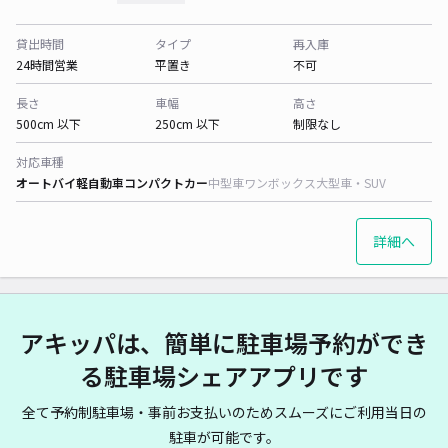
貸出時間
タイプ
再入庫
24時間営業
平置き
不可
長さ
車幅
高さ
500cm 以下
250cm 以下
制限なし
対応車種
オートバイ
軽自動車
コンパクトカー
中型車
ワンボックス
大型車・SUV
詳細へ
アキッパは、簡単に駐車場予約ができ
る駐車場シェアアプリです
全て予約制駐車場・事前お支払いのためスムーズにご利用当日の
駐車が可能です。