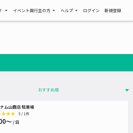
す
イベント興行主の方
ヘルプ
ログイン
新規登録
ナム山鹿店 駐車場
5
/ 1件
00〜
/ 日