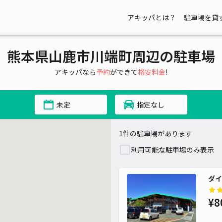
アキッパとは？
駐車場を貸
熊本県山鹿市川端町周辺の駐車場
アキッパなら
予約
ができて
格安料金
!
未定
指定なし
1件の駐車場があります
利用可能な駐車場のみ表示
ダイ
¥8