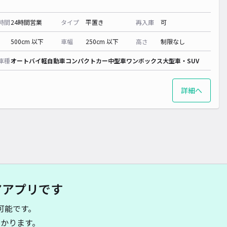
時間
24時間営業
タイプ
平置き
再入庫
可
500cm 以下
車幅
250cm 以下
高さ
制限なし
車種
オートバイ
軽自動車
コンパクトカー
中型車
ワンボックス
大型車・SUV
詳細へ
アアプリです
可能です。
かります。