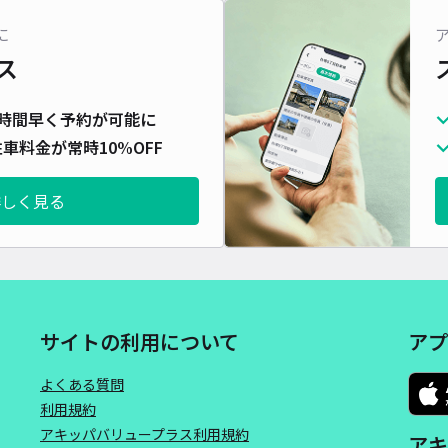
に
ス
時間早く予約が可能に
車料金が常時10%OFF
詳しく見る
サイトの利用について
アプ
よくある質問
利用規約
アキッパバリュープラス利用規約
アキ