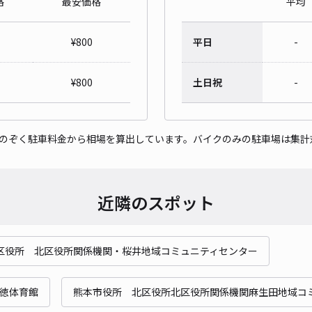
格
最安価格
平均
¥
800
平日
-
¥
800
土日祝
-
をのぞく駐車料金から相場を算出しています。バイクのみの駐車場は集計
近隣のスポット
区役所 北区役所関係機関・桜井地域コミュニティセンター
徳体育館
熊本市役所 北区役所北区役所関係機関麻生田地域コ