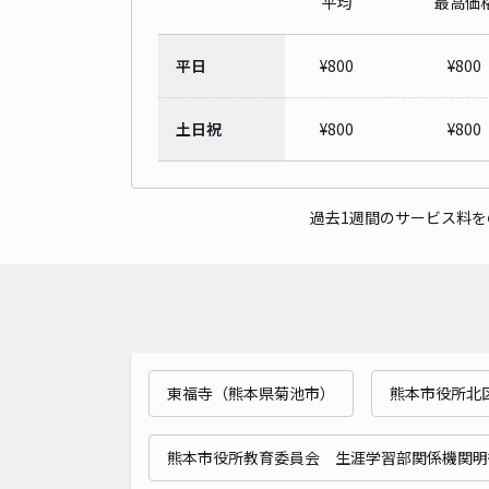
平均
最高価
平日
¥
800
¥
800
土日祝
¥
800
¥
800
過去1週間のサービス料
東福寺（熊本県菊池市）
熊本市役所北
熊本市役所教育委員会 生涯学習部関係機関明