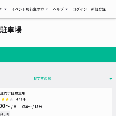
す
イベント興行主の方
ヘルプ
ログイン
新規登録
駐車場
津六丁目駐車場
4
/ 1件
00〜
/ 日
¥30〜 / 15分
貸し可