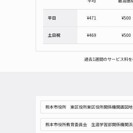
平均
最高価
平日
¥
471
¥
500
土日祝
¥
469
¥
500
過去1週間のサービス料
熊本市役所 東区役所東区役所関係機関画図地
熊本市役所教育委員会 生涯学習部関係機関浜