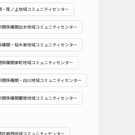
貸し可
関・尾ノ上地域コミュニティセンター
時間
24時間営業
タイプ
平置き
再入庫
可
所関係機関出水地域コミュニティセンター
480cm 以下
車幅
180cm 以下
高さ
制限なし
車種
オートバイ
軽自動車
コンパクトカー
中型車
ワンボックス
大型車・SUV
係機関・桜木東地域コミュニティセンター
詳細へ
関係機関東町地域コミュニティセンター
ーキング湖東2丁目Ⅲ
所関係機関・白川地域コミュニティセンター
4.7
/ 3件
00〜
/ 日
¥50〜 / 15分
所関係機関慶徳地域コミュニティセンター
貸し可
時間
24時間営業
タイプ
平置き
再入庫
可
430cm 以下
車幅
170cm 以下
高さ
制限なし
関託麻西地域コミュニティセンター