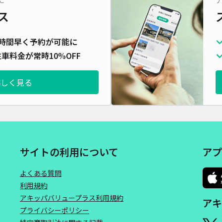
ス
シテ
時間早く予約が可能に
¥5
車料金が常時10%OFF
時間
詳しく見る
貸出
長さ
対応
サイトの利用について
アプ
よくある質問
利用規約
江津
アキッパバリュープラス利用規約
アキ
プライバシーポリシー
¥5