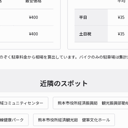
格
最安価格
平均
湖東
¥
400
平日
¥
35
¥4
時間
¥
400
土日祝
¥
35
貸出
をのぞく駐車料金から相場を算出しています。バイクのみの駐車場は集計
長さ
対応
近隣のスポット
域コミュニティセンター
熊本市役所経済振興局 観光振興部動
湖東
¥4
線健康パーク
熊本市役所経済観光局 健軍文化ホール