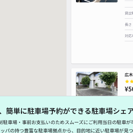
貸出
長さ
対応
広木
¥5
、簡単に駐車場予約ができる駐車場シェ
貸出
制駐車場・事前お支払いのためスムーズにご利用当日の駐車が
長さ
キッパの持つ豊富な駐車場拠点から、目的地に近い駐車場が見つ