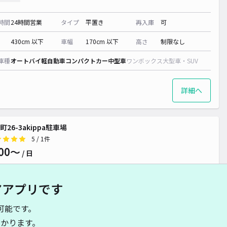
時間
24時間営業
タイプ
平置き
再入庫
可
430cm 以下
車幅
170cm 以下
高さ
制限なし
車種
オートバイ
軽自動車
コンパクトカー
中型車
ワンボックス
大型車・SUV
詳細へ
町26-3akippa駐車場
5
/ 1件
00〜
/ 日
アアプリです
時間
24時間営業
タイプ
平置き
再入庫
可
可能です。
460cm 以下
車幅
180cm 以下
高さ
制限なし
かります。