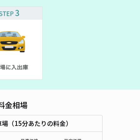
車種
オートバイ
軽自動車
コンパクトカー
中型車
ワンボックス
大型車・SUV
詳細へ
北駐車場2番
4.7
/ 6件
00〜
/ 日
¥20〜 / 15分
貸し可
時間
24時間営業
タイプ
平置き
再入庫
可
500cm 以下
車幅
240cm 以下
高さ
制限なし
料金相場
車種
オートバイ
軽自動車
コンパクトカー
中型車
ワンボックス
大型車・SUV
車場（15分あたりの料金）
詳細へ