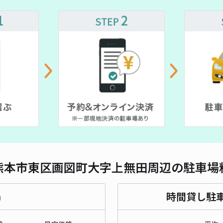
対応
湖東
¥4
時間
貸出
長さ
熊本市東区画図町大字上無田周辺の駐車場
対応
場
時間貸し駐