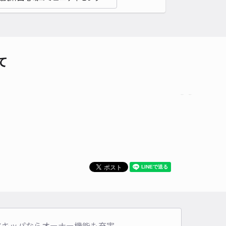
車種
オートバイ
軽自動車
コンパクトカー
中型車
ワンボックス
大型車・SUV
詳細へ
て
3丁目48駐車場
4
/ 1件
00〜
/ 日
¥30〜 / 15分
貸し可
時間
24時間営業
タイプ
平置き
再入庫
可
480cm 以下
車幅
180cm 以下
高さ
制限なし
車種
オートバイ
軽自動車
コンパクトカー
中型車
ワンボックス
大型車・SUV
詳細へ
アキッパならオーナー機能も充実