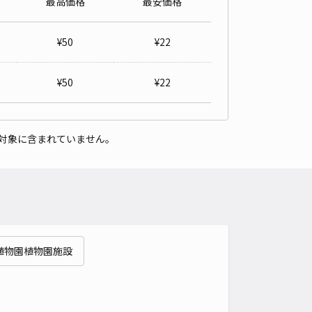
最高価格
最安価格
北駐車場3番
4.8
/ 5件
¥
50
¥
22
00〜
/ 日
¥20〜 / 15分
貸し可
¥
50
¥
22
時間
24時間営業
タイプ
平置き
再入庫
可
対象に含まれていません。
500cm 以下
車幅
240cm 以下
高さ
制限なし
車種
オートバイ
軽自動車
コンパクトカー
中型車
ワンボックス
大型車・SUV
詳細へ
植物園植物園施設
北駐車場4番
4.7
/ 7件
00〜
/ 日
¥20〜 / 15分