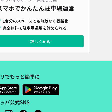
スマホでかんたん
駐車場運営
ィパーキング若葉Ⅲ
5
/ 1件
1台分のスペースでも無駄なく収益化
00〜
/ 日
¥50〜 / 15分
完全無料で駐車場運用を始められる
貸し可
詳しく見る
時間
24時間営業
タイプ
平置き
再入庫
可
480cm 以下
車幅
210cm 以下
高さ
制限なし
車種
オートバイ
軽自動車
コンパクトカー
中型車
ワンボックス
大型車・SUV
リでもっと簡単に
詳細へ
1丁目駐車場
ッパ公式SNS
4.6
/ 8件
50〜
/ 日
¥110〜 / 15分