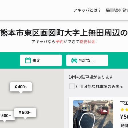
アキッパとは？
駐車場を貸
熊本市東区画図町大字上無田周辺の
アキッパなら
予約
ができて
格安料金
!
未定
指定なし
14件の駐車場があります
利用可能な駐車場のみ表示
¥ 400~
下江
¥ 500~
¥5
¥ 500~
時間