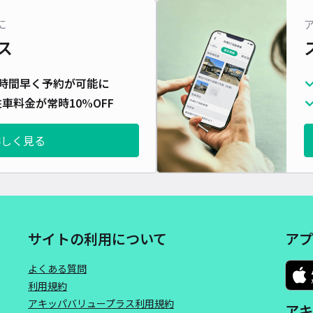
に
ス
時間早く予約が可能に
車料金が常時10%OFF
詳しく見る
サイトの利用について
アプ
よくある質問
利用規約
アキッパバリュープラス利用規約
アキ