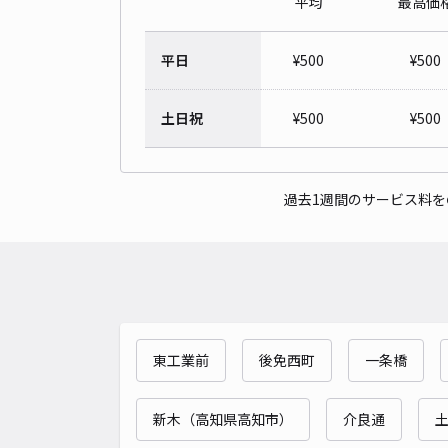
平均
最高価
平日
¥
500
¥
500
土日祝
¥
500
¥
500
過去1週間のサービス料
東工業前
後免西町
一条橋
新木（高知県高知市）
介良通