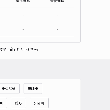
最高価格
最安価格
-
-
-
-
対象に含まれていません。
田辺島通
布師田
目
薊野
知寄町