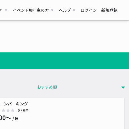
す
イベント興行主の方
ヘルプ
ログイン
新規登録
ーンパーキング
0
/ 0件
00〜
/ 日