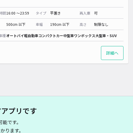
時間
16:00 〜23:59
タイプ
平置き
再入庫
可
500cm 以下
車幅
190cm 以下
高さ
制限なし
車種
オートバイ
軽自動車
コンパクトカー
中型車
ワンボックス
大型車・SUV
詳細へ
アアプリです
可能です。
かります。