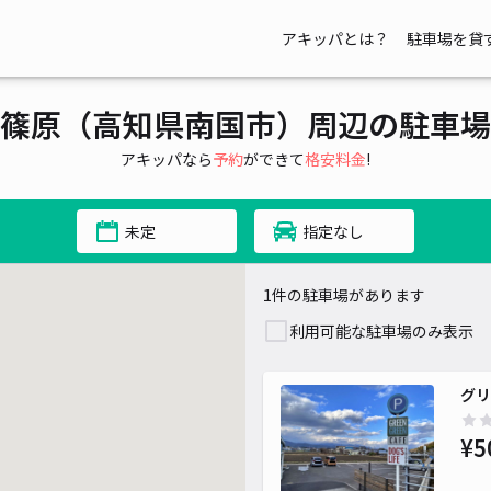
アキッパとは？
駐車場を貸
篠原（高知県南国市）周辺の駐車場
アキッパなら
予約
ができて
格安料金
!
未定
指定なし
1件の駐車場があります
利用可能な駐車場のみ表示
グリ
¥5