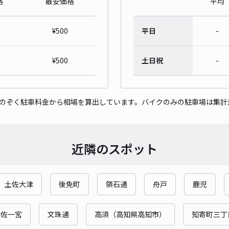
格
最安価格
平均
¥
500
平日
-
¥
500
土日祝
-
をのぞく駐車料金から相場を算出しています。バイクのみの駐車場は集計
近隣のスポット
土佐大津
後免町
領石通
舟戸
鹿児
土佐一宮
文珠通
高須（高知県高知市）
知寄町三丁