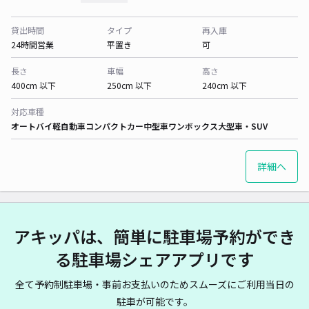
貸出時間
タイプ
再入庫
24時間営業
平置き
可
長さ
車幅
高さ
400cm 以下
250cm 以下
240cm 以下
対応車種
オートバイ
軽自動車
コンパクトカー
中型車
ワンボックス
大型車・SUV
詳細へ
アキッパは、簡単に駐車場予約ができ
る駐車場シェアアプリです
全て予約制駐車場・事前お支払いのためスムーズにご利用当日の
駐車が可能です。