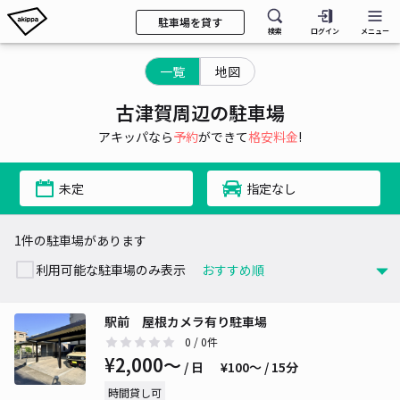
駐車場を貸す
検索
ログイン
メニュー
一覧
地図
古津賀周辺の駐車場
アキッパなら
予約
ができて
格安料金
!
未定
指定なし
1件の駐車場があります
利用可能な駐車場のみ表示
駅前 屋根カメラ有り駐車場
0
/ 0件
¥2,000〜
/ 日
¥100〜 / 15分
時間貸し可