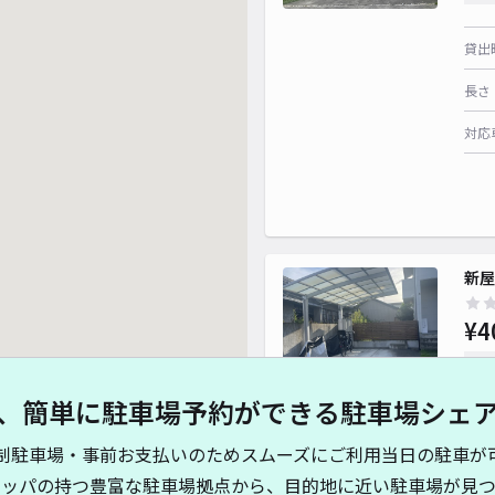
貸出
長さ
対応
新屋
¥4
時間
、簡単に駐車場予約ができる駐車場シェ
貸出
制駐車場・事前お支払いのためスムーズにご利用当日の駐車が
長さ
キッパの持つ豊富な駐車場拠点から、目的地に近い駐車場が見つ