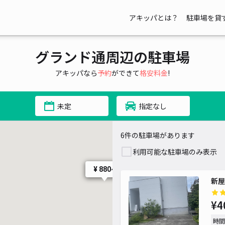
アキッパとは？
駐車場を貸
グランド通周辺の駐車場
アキッパなら
予約
ができて
格安料金
!
未定
指定なし
6件の駐車場があります
利用可能な駐車場のみ表示
¥ 880~
新屋
¥4
時間