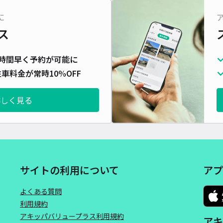
対応
に
ス
時間早く予約が可能に
車料金が常時10%OFF
詳しく見る
サイトの利用について
アプ
よくある質問
利用規約
アキッパバリュープラス利用規約
アキ