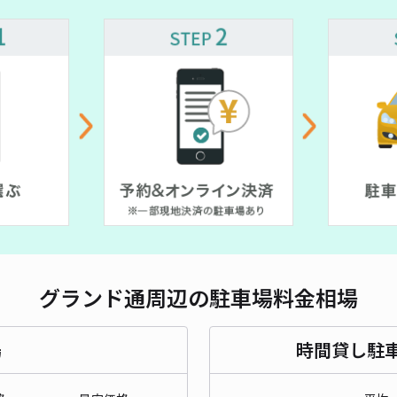
対応
¥ 150~
はり
¥8
時間
貸出
長さ
グランド通周辺の駐車場料金相場
対応
場
時間貸し駐