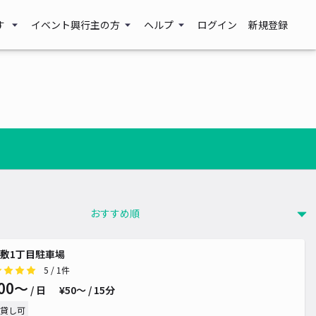
す
イベント興行主の方
ヘルプ
ログイン
新規登録
敷1丁目駐車場
5
/ 1件
00〜
/ 日
¥50〜 / 15分
貸し可