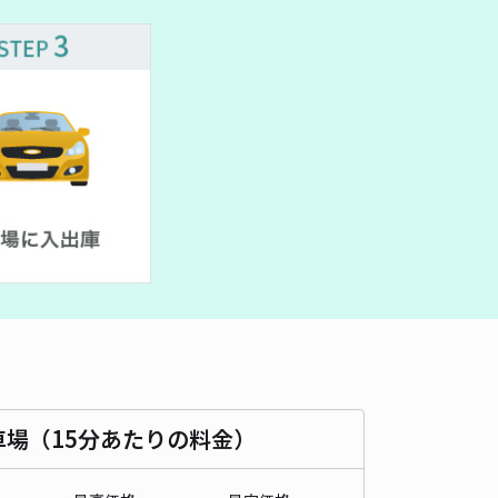
車種
オートバイ
軽自動車
コンパクトカー
中型車
ワンボックス
大型車・SUV
詳細へ
まや駐車場 電車通り
5
/ 1件
80〜
/ 日
¥50〜 / 15分
貸し可
時間
24時間営業
タイプ
平置き
再入庫
可
800cm 以下
車幅
210cm 以下
高さ
175cm 以下
車種
オートバイ
軽自動車
コンパクトカー
中型車
ワンボックス
大型車・SUV
車場（15分あたりの料金）
詳細へ