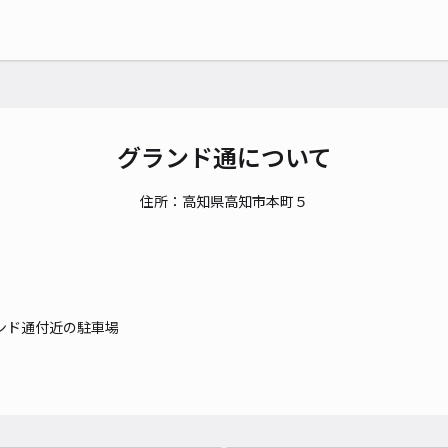
時間
貸出
長さ
対応
グランド通について
住所：高知県高知市本町５
JR
¥3
ンド通付近の駐車場
時間
貸出
長さ