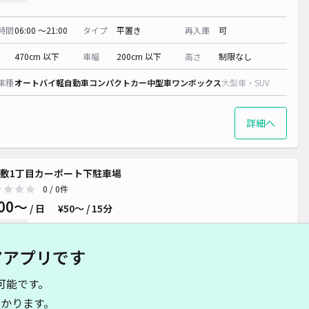
時間
06:00 〜21:00
タイプ
平置き
再入庫
可
470cm 以下
車幅
200cm 以下
高さ
制限なし
車種
オートバイ
軽自動車
コンパクトカー
中型車
ワンボックス
大型車・SUV
詳細へ
敷1丁目カーポート下駐車場
0
/ 0件
00〜
/ 日
¥50〜 / 15分
貸し可
アアプリです
時間
08:00 〜16:00
タイプ
平置き
再入庫
可
可能です。
500cm 以下
車幅
300cm 以下
高さ
220cm 以下
かります。