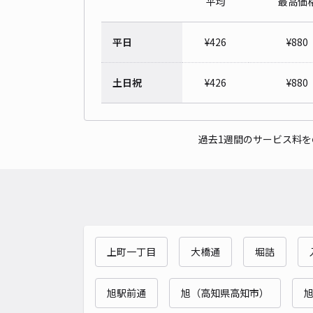
平均
最高価
平日
¥
426
¥
880
土日祝
¥
426
¥
880
過去1週間のサービス料
上町一丁目
大橋通
堀詰
旭駅前通
旭（高知県高知市）