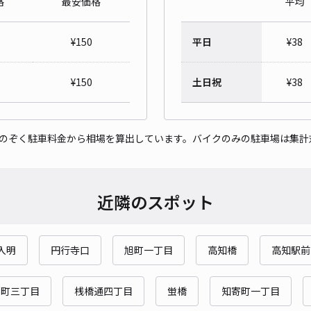
格
最安価格
平均
株式
¥
150
平日
¥
38
¥1
時間
¥
150
土日祝
¥
38
貸出
をのぞく駐車料金から相場を算出しています。バイクのみの駐車場は集計
長さ
対応
近隣のスポット
入明
円行寺口
旭町一丁目
高知橋
高知駅前
オー
¥3
旭町三丁目
桟橋通四丁目
蛍橋
知寄町一丁目