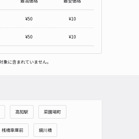
最高価格
最安価格
会社 喜びフーヅ 駐車場
5
/ 1件
¥
50
¥
10
50〜
/ 日
¥10〜 / 15分
貸し可
¥
50
¥
10
時間
24時間営業
タイプ
平置き
再入庫
可
対象に含まれていません。
520cm 以下
車幅
230cm 以下
高さ
190cm 以下
車種
オートバイ
軽自動車
コンパクトカー
中型車
ワンボックス
大型車・SUV
詳細へ
高知駅
菜園場町
ジュ中久万駐車場
5
/ 1件
00〜
桟橋車庫前
鏡川橋
/ 日
¥30〜 / 15分