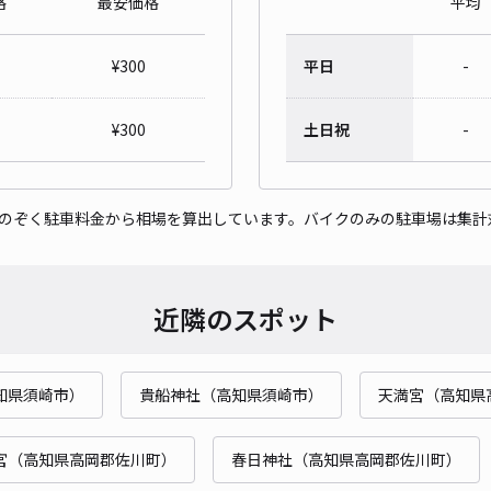
格
最安価格
平均
¥
300
平日
-
¥
300
土日祝
-
をのぞく駐車料金から相場を算出しています。バイクのみの駐車場は集計
近隣のスポット
知県須崎市）
貴船神社（高知県須崎市）
天満宮（高知県
宮（高知県高岡郡佐川町）
春日神社（高知県高岡郡佐川町）