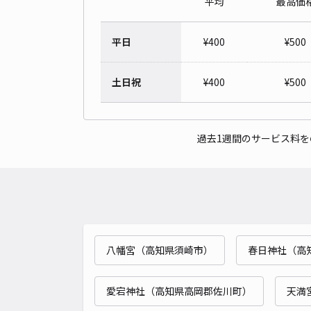
平均
最高価
平日
¥
400
¥
500
土日祝
¥
400
¥
500
過去1週間のサービス料
八幡宮（高知県須崎市）
春日神社（高
愛宕神社（高知県高岡郡佐川町）
天満