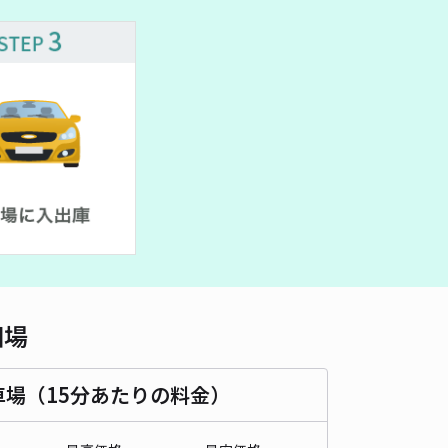
車種
オートバイ
軽自動車
コンパクトカー
中型車
ワンボックス
大型車・SUV
詳細へ
相場
車場（15分あたりの料金）