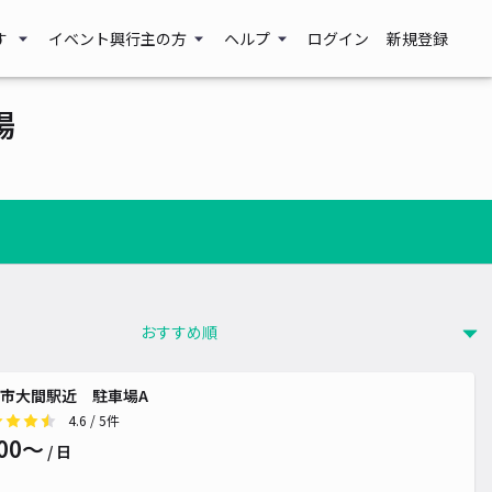
す
イベント興行主の方
ヘルプ
ログイン
新規登録
場
市大間駅近 駐車場A
4.6
/ 5件
00〜
/ 日