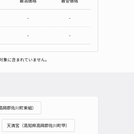
最高価格
最安価格
-
-
-
-
対象に含まれていません。
高岡郡佐川町東組）
天満宮（高知県高岡郡佐川町甲）