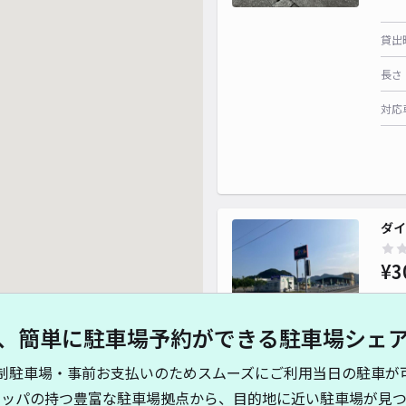
貸出
長さ
対応
ダイ
¥3
、簡単に駐車場予約ができる駐車場シェ
貸出
制駐車場・事前お支払いのためスムーズにご利用当日の駐車が
長さ
キッパの持つ豊富な駐車場拠点から、目的地に近い駐車場が見つ