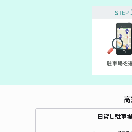
高
日貸し駐車