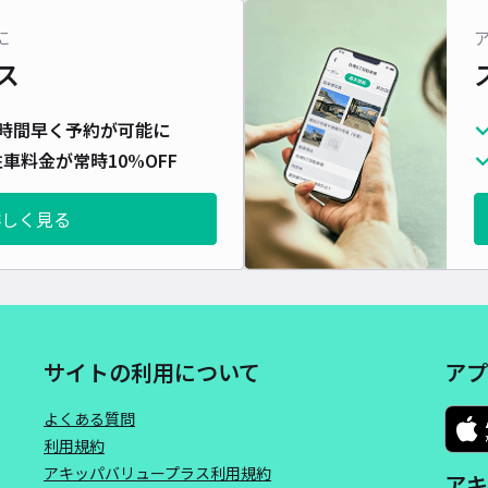
に
ス
時間早く予約が可能に
車料金が常時10%OFF
詳しく見る
サイトの利用について
アプ
よくある質問
利用規約
アキッパバリュープラス利用規約
アキ