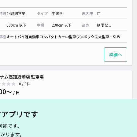
時間
24時間営業
タイプ
平置き
再入庫
可
600cm 以下
車幅
230cm 以下
高さ
制限なし
車種
オートバイ
軽自動車
コンパクトカー
中型車
ワンボックス
大型車・SUV
詳細へ
ナム高知須崎店 駐車場
0
/ 0件
00〜
/ 日
アアプリです
時間
24時間営業
タイプ
平置き
再入庫
可
可能です。
500cm 以下
車幅
250cm 以下
高さ
制限なし
かります。