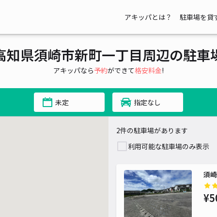
アキッパとは？
駐車場を貸
高知県須崎市新町一丁目周辺の駐車
アキッパなら
予約
ができて
格安料金
!
未定
指定なし
2件の駐車場があります
利用可能な駐車場のみ表示
須崎
¥5