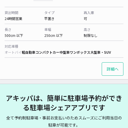
貸出時間
タイプ
再入庫
24時間営業
平置き
可
長さ
車幅
高さ
500cm 以下
250cm 以下
制限なし
対応車種
オートバイ
軽自動車
コンパクトカー
中型車
ワンボックス
大型車・SUV
詳細へ
アキッパは、簡単に駐車場予約ができ
る駐車場シェアアプリです
全て予約制駐車場・事前お支払いのためスムーズにご利用当日の
駐車が可能です。