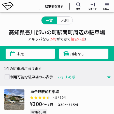
駐車場を貸す
検索
ログイン
メニュー
一覧
地図
高知県吾川郡いの町駅南町周辺の駐車場
アキッパなら
予約
ができて
格安料金
!
未定
指定なし
1件の駐車場があります
利用可能な駐車場のみ表示
JR伊野駅前駐車場
4.8
/ 32件
¥300〜
/ 日
¥30〜 / 15分
時間貸し可