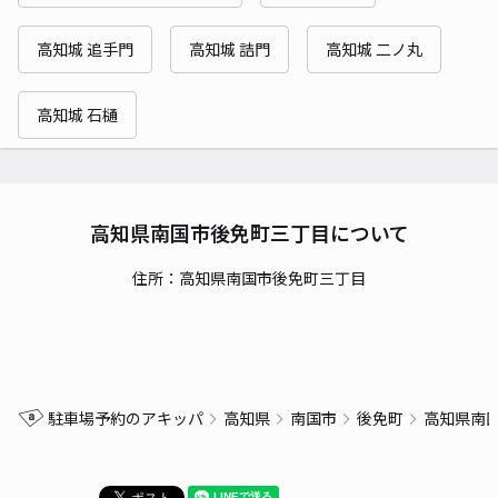
高知城 追手門
高知城 詰門
高知城 二ノ丸
高知城 石樋
高知県南国市後免町三丁目について
住所：高知県南国市後免町三丁目
駐車場予約のアキッパ
高知県
南国市
後免町
高知県南