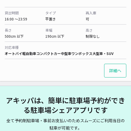
貸出時間
タイプ
再入庫
16:00 〜23:59
平置き
可
長さ
車幅
高さ
500cm 以下
190cm 以下
制限なし
対応車種
オートバイ
軽自動車
コンパクトカー
中型車
ワンボックス
大型車・SUV
詳細へ
アキッパは、簡単に駐車場予約ができ
る駐車場シェアアプリです
全て予約制駐車場・事前お支払いのためスムーズにご利用当日の
駐車が可能です。