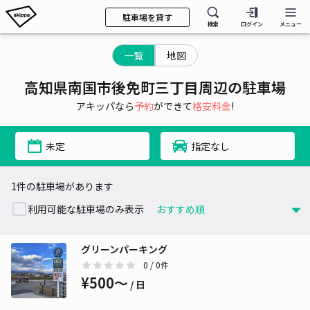
駐車場を貸す
検索
ログイン
メニュー
一覧
地図
高知県南国市後免町三丁目周辺の駐車場
アキッパなら
予約
ができて
格安料金
!
未定
指定なし
1件の駐車場があります
利用可能な駐車場のみ表示
グリーンパーキング
0
/ 0件
¥500〜
/ 日