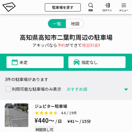
駐車場を貸す
検索
ログイン
メニュー
一覧
地図
高知県高知市二葉町周辺の駐車場
アキッパなら
予約
ができて
格安料金
!
未定
指定なし
3件の駐車場があります
利用可能な駐車場のみ表示
ジュピター駐車場
4.6
/ 19件
¥440〜
/ 日
¥41〜 / 15分
時間貸し可