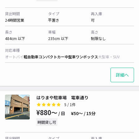
貸出時間
タイプ
再入庫
24時間営業
平置き
可
長さ
車幅
高さ
484cm 以下
235cm 以下
制限なし
対応車種
オートバイ
軽自動車
コンパクトカー
中型車
ワンボックス
大型車・SUV
詳細へ
はりまや駐車場 電車通り
5
/ 1件
¥880〜
/ 日
¥50〜 / 15分
時間貸し可
貸出時間
タイプ
再入庫