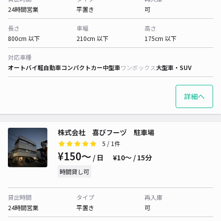
24時間営業
平置き
可
長さ
車幅
高さ
800cm 以下
210cm 以下
175cm 以下
対応車種
オートバイ
軽自動車
コンパクトカー
中型車
ワンボックス
大型車・SUV
詳細へ
株式会社 喜びフーヅ 駐車場
5
/ 1件
¥150〜
/ 日
¥10〜 / 15分
時間貸し可
貸出時間
タイプ
再入庫
24時間営業
平置き
可