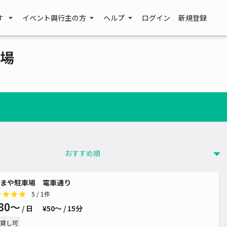
す
イベント興行主の方
ヘルプ
ログイン
新規登録
場
まや駐車場 電車通り
5
/ 1件
80〜
/ 日
¥50〜 / 15分
貸し可