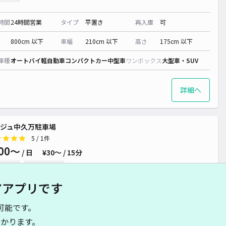
時間
24時間営業
タイプ
平置き
再入庫
可
800cm 以下
車幅
210cm 以下
高さ
175cm 以下
車種
オートバイ
軽自動車
コンパクトカー
中型車
ワンボックス
大型車・SUV
詳細へ
ジュ中久万駐車場
5
/ 1件
00〜
/ 日
¥30〜 / 15分
貸し可
当日予約不可
アアプリです
時間
08:00 〜22:00
タイプ
平置き
再入庫
可
可能です。
350cm 以下
車幅
150cm 以下
高さ
制限なし
かります。