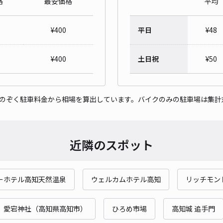
格
最安価格
平均
新屋
¥
400
平日
¥
48
¥4
時間
¥
400
土日祝
¥
50
貸出
をのぞく駐車料金から相場を算出しています。バイクのみの駐車場は集計
長さ
対応
近隣のスポット
ーホテル高知天然温泉
ウェルカムホテル高知
リッチモン
新屋
¥4
愛宕神社（高知県高知市）
ひろめ市場
高知城 追手門