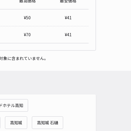
最高価格
最安価格
敷1丁目駐車場
5
/ 1件
¥
50
¥
41
00〜
/ 日
¥50〜 / 15分
貸し可
¥
70
¥
41
時間
06:00 〜21:00
タイプ
平置き
再入庫
可
対象に含まれていません。
470cm 以下
車幅
200cm 以下
高さ
制限なし
車種
オートバイ
軽自動車
コンパクトカー
中型車
ワンボックス
大型車・SUV
詳細へ
ドホテル高知
敷1丁目カーポート下駐車場
0
/ 0件
00〜
高知城
高知城 石樋
/ 日
¥50〜 / 15分