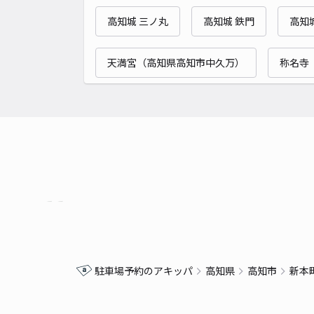
高知城 三ノ丸
高知城 鉄門
高知
天満宮（高知県高知市中久万）
称名寺
駐車場予約のアキッパ
高知県
高知市
新本