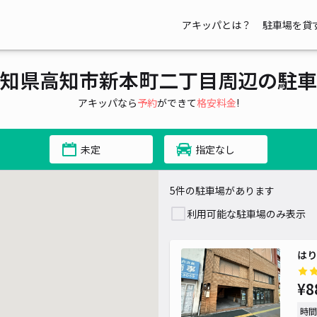
アキッパとは？
駐車場を貸
知県高知市新本町二丁目周辺の駐車
アキッパなら
予約
ができて
格安料金
!
未定
指定なし
5件の駐車場があります
利用可能な駐車場のみ表示
はり
¥8
時間