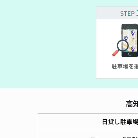
高
日貸し駐車