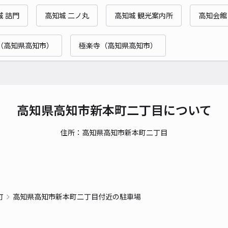
時間
城 詰門
高知城 二ノ丸
高知城 観光案内所
高知会館
貸出
（高知県高知市）
極楽寺（高知県高知市）
長さ
対応
高知県高知市新本町二丁目について
住所：高知県高知市新本町二丁目
町
高知県高知市新本町二丁目付近の駐車場