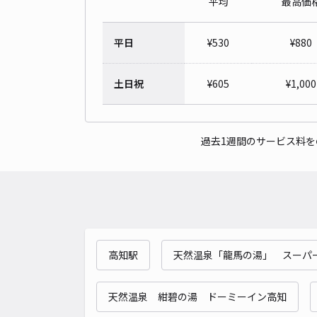
平均
最高価
平日
¥
530
¥
880
土日祝
¥
605
¥
1,000
過去1週間のサービス料
高知駅
天然温泉「龍馬の湯」 スーパ
天然温泉 紺碧の湯 ドーミーイン高知