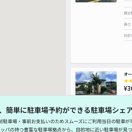
貸出
長さ
対応
¥ 440~
オー
¥3
時間
、簡単に駐車場予約ができる駐車場シェ
貸出
制駐車場・事前お支払いのためスムーズにご利用当日の駐車が
長さ
キッパの持つ豊富な駐車場拠点から、目的地に近い駐車場が見つ