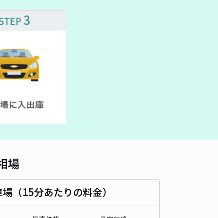
車種
オートバイ
軽自動車
コンパクトカー
中型車
ワンボックス
大型車・SUV
詳細へ
ピター駐車場
4.6
/ 19件
40〜
/ 日
¥41〜 / 15分
貸し可
時間
24時間営業
タイプ
平置き
再入庫
可
484cm 以下
車幅
235cm 以下
高さ
制限なし
相場
車種
オートバイ
軽自動車
コンパクトカー
中型車
ワンボックス
大型車・SUV
車場（15分あたりの料金）
詳細へ