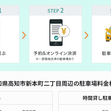
対応
ジュ
¥4
時間
貸出
長さ
知県高知市新本町二丁目周辺の駐車場料金
対応
場
時間貸し駐