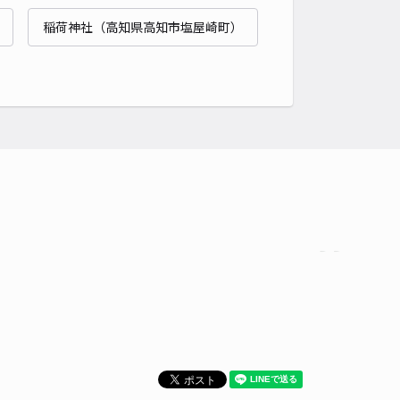
貸し可
稲荷神社（高知県高知市塩屋崎町）
時間
08:00 〜16:00
タイプ
平置き
再入庫
可
500cm 以下
車幅
300cm 以下
高さ
220cm 以下
車種
オートバイ
軽自動車
コンパクトカー
中型車
ワンボックス
大型車・SUV
詳細へ