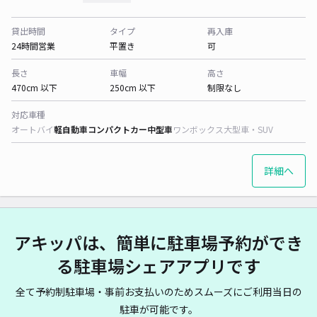
貸出時間
タイプ
再入庫
24時間営業
平置き
可
長さ
車幅
高さ
470cm 以下
250cm 以下
制限なし
対応車種
オートバイ
軽自動車
コンパクトカー
中型車
ワンボックス
大型車・SUV
詳細へ
アキッパは、簡単に駐車場予約ができ
る駐車場シェアアプリです
全て予約制駐車場・事前お支払いのためスムーズにご利用当日の
駐車が可能です。