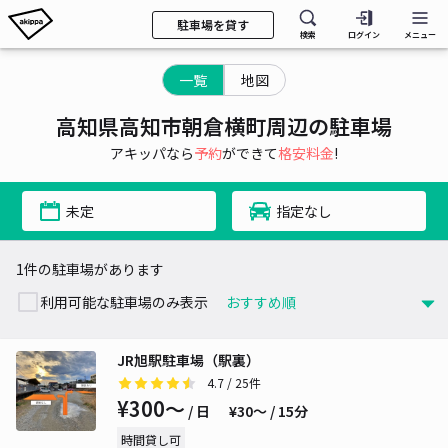
駐車場を貸す
検索
ログイン
メニュー
一覧
地図
高知県高知市朝倉横町周辺の駐車場
アキッパなら
予約
ができて
格安料金
!
未定
指定なし
1件の駐車場があります
利用可能な駐車場のみ表示
JR旭駅駐車場（駅裏）
4.7
/ 25件
¥300〜
/ 日
¥30〜 / 15分
時間貸し可