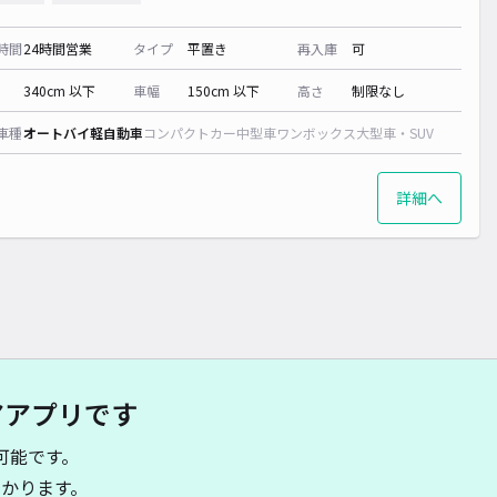
時間
24時間営業
タイプ
平置き
再入庫
可
340cm 以下
車幅
150cm 以下
高さ
制限なし
車種
オートバイ
軽自動車
コンパクトカー
中型車
ワンボックス
大型車・SUV
詳細へ
アアプリです
可能です。
かります。