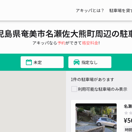
アキッパとは？
駐車場を貸
児島県奄美市名瀬佐大熊町周辺の駐
アキッパなら
予約
ができて
格安料金
!
未定
指定なし
1件の駐車場があります
利用可能な駐車場のみ表示
名瀬
¥5
時間