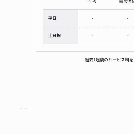
平均
最高価
平日
-
-
土日祝
-
-
過去1週間のサービス料