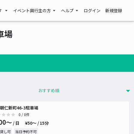
す
イベント興行主の方
ヘルプ
ログイン
新規登録
車場
朝仁新町46-3駐車場
0
/ 0件
00〜
/ 日
¥50〜 / 15分
貸し可
当日予約不可