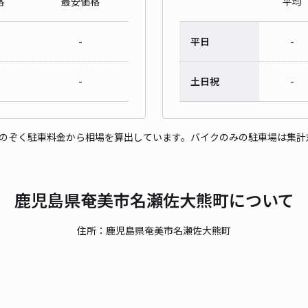
格
最安価格
平均
-
平日
-
-
土日祝
-
をのぞく駐車料金から相場を算出しています。バイクのみの駐車場は集計
鹿児島県奄美市名瀬佐大熊町について
住所：鹿児島県奄美市名瀬佐大熊町