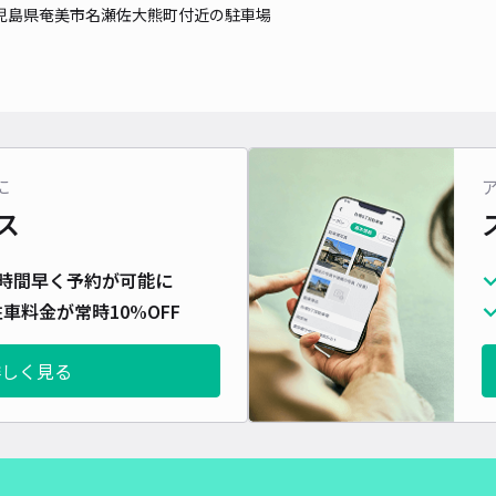
児島県奄美市名瀬佐大熊町付近の駐車場
に
ス
時間早く予約が可能に
車料金が常時10%OFF
詳しく見る