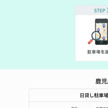
鹿児
日貸し駐車