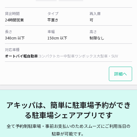
貸出時間
タイプ
再入庫
24時間営業
平置き
可
長さ
車幅
高さ
340cm 以下
150cm 以下
制限なし
対応車種
オートバイ
軽自動車
コンパクトカー
中型車
ワンボックス
大型車・SUV
詳細へ
アキッパは、簡単に駐車場予約ができ
る駐車場シェアアプリです
全て予約制駐車場・事前お支払いのためスムーズにご利用当日の
駐車が可能です。