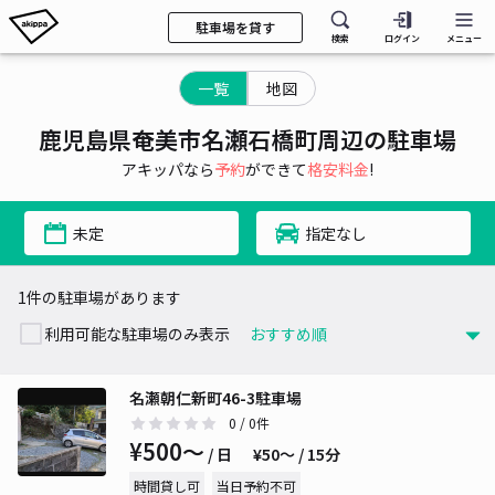
駐車場を貸す
検索
ログイン
メニュー
一覧
地図
鹿児島県奄美市名瀬石橋町周辺の駐車場
アキッパなら
予約
ができて
格安料金
!
未定
指定なし
1件の駐車場があります
利用可能な駐車場のみ表示
名瀬朝仁新町46-3駐車場
0
/ 0件
¥500〜
/ 日
¥50〜 / 15分
時間貸し可
当日予約不可