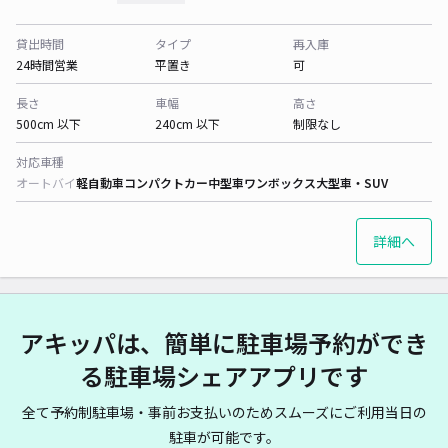
貸出時間
タイプ
再入庫
24時間営業
平置き
可
長さ
車幅
高さ
500cm 以下
240cm 以下
制限なし
対応車種
オートバイ
軽自動車
コンパクトカー
中型車
ワンボックス
大型車・SUV
詳細へ
アキッパは、簡単に駐車場予約ができ
る駐車場シェアアプリです
全て予約制駐車場・事前お支払いのためスムーズにご利用当日の
駐車が可能です。