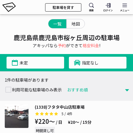
駐車場を貸す
検索
ログイン
メニュー
一覧
地図
鹿児島県鹿児島市桜ヶ丘周辺の駐車場
アキッパなら
予約
ができて
格安料金
!
未定
指定なし
1件の駐車場があります
利用可能な駐車場のみ表示
(1338)フタタ中山店駐車場
5
/ 4件
¥220〜
/ 日
¥20〜 / 15分
時間貸し可