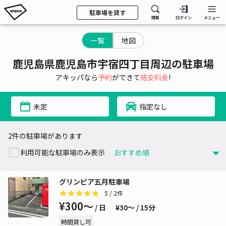
駐車場を貸す
検索
ログイン
メニュー
一覧
地図
鹿児島県鹿児島市宇宿四丁目周辺の駐車場
アキッパなら
予約
ができて
格安料金
!
未定
指定なし
2件の駐車場があります
利用可能な駐車場のみ表示
グリンピア五月駐車場
5
/ 2件
¥300〜
/ 日
¥30〜 / 15分
時間貸し可