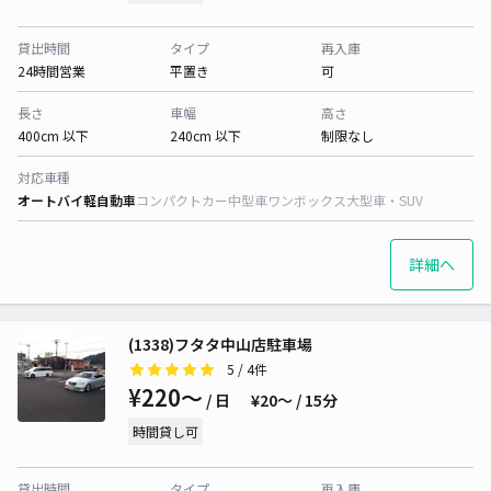
貸出時間
タイプ
再入庫
24時間営業
平置き
可
長さ
車幅
高さ
400cm 以下
240cm 以下
制限なし
対応車種
オートバイ
軽自動車
コンパクトカー
中型車
ワンボックス
大型車・SUV
詳細へ
(1338)フタタ中山店駐車場
5
/ 4件
¥220〜
/ 日
¥20〜 / 15分
時間貸し可
貸出時間
タイプ
再入庫