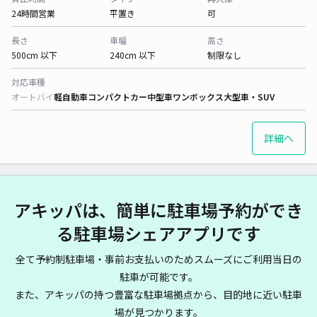
24時間営業
平置き
可
長さ
車幅
高さ
500cm 以下
240cm 以下
制限なし
対応車種
オートバイ
軽自動車
コンパクトカー
中型車
ワンボックス
大型車・SUV
詳細へ
アキッパは、簡単に駐車場予約ができ
る駐車場シェアアプリです
全て予約制駐車場・事前お支払いのためスムーズにご利用当日の
駐車が可能です。
また、アキッパの持つ豊富な駐車場拠点から、目的地に近い駐車
場が見つかります。