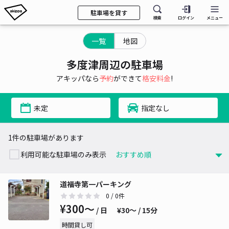
駐車場を貸す
検索
ログイン
メニュー
一覧
地図
多度津周辺の駐車場
アキッパなら
予約
ができて
格安料金
!
未定
指定なし
1件の駐車場があります
利用可能な駐車場のみ表示
道福寺第一パーキング
0
/ 0件
¥300〜
/ 日
¥30〜 / 15分
時間貸し可