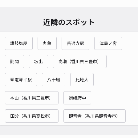
近隣のスポット
讃岐塩屋
丸亀
善通寺駅
津島ノ宮
詫間
坂出
高瀬（香川県三豊市）
琴電琴平駅
八十場
比地大
本山（香川県三豊市）
讃岐府中
国分（香川県高松市）
観音寺（香川県観音寺市）