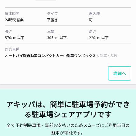
貸出時間
タイプ
再入庫
24時間営業
平置き
可
長さ
車幅
高さ
570cm 以下
305cm 以下
220cm 以下
対応車種
オートバイ
軽自動車
コンパクトカー
中型車
ワンボックス
大型車・SUV
詳細へ
アキッパは、簡単に駐車場予約ができ
る駐車場シェアアプリです
全て予約制駐車場・事前お支払いのためスムーズにご利用当日の
駐車が可能です。