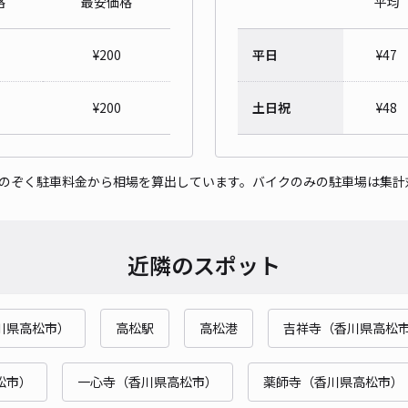
格
最安価格
平均
本町
¥
200
平日
¥
47
¥5
時間
¥
200
土日祝
¥
48
貸出
をのぞく駐車料金から相場を算出しています。バイクのみの駐車場は集計
長さ
対応
近隣のスポット
川県高松市）
高松駅
高松港
吉祥寺（香川県高松
[3
¥5
松市）
一心寺（香川県高松市）
薬師寺（香川県高松市）