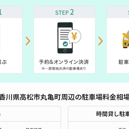
対応
松福
¥3
貸出
長さ
香川県高松市丸亀町周辺の駐車場料金相
対応
場
時間貸し駐