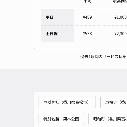
平均
最高価
平日
¥
489
¥
1,000
土日祝
¥
538
¥
2,300
過去1週間のサービス料
戸隠神社（香川県高松市）
東福寺（香
特別名勝 栗林公園
昭和町（香川県高