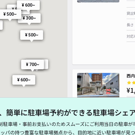
¥ 600~
¥ 500~
貸出
¥ 500~
¥ 300~
長さ
¥ 500~
対応
¥ 350~
¥ 700~
西内
¥ 600~
¥1
時間
、簡単に駐車場予約ができる駐車場シェ
貸出
制駐車場・事前お支払いのためスムーズにご利用当日の駐車が
長さ
キッパの持つ豊富な駐車場拠点から、目的地に近い駐車場が見つ