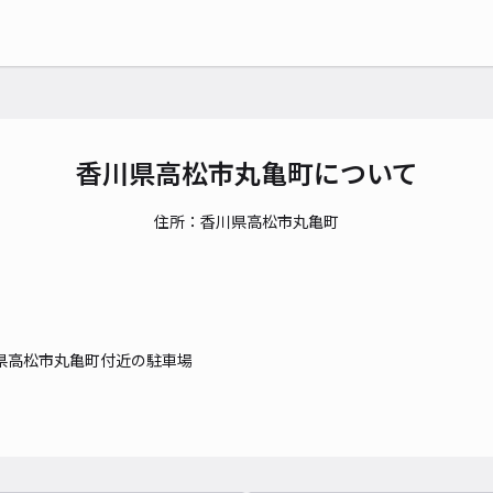
時間
貸出
長さ
対応
香川県高松市丸亀町について
住所：香川県高松市丸亀町
錦町
¥5
県高松市丸亀町付近の駐車場
時間
貸出
長さ