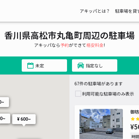
アキッパとは？
駐車場を貸
香川県高松市丸亀町周辺の駐車場
アキッパなら
予約
ができて
格安料金
!
未定
指定なし
67件の駐車場があります
利用可能な駐車場のみ表示
0~
御坊
00~
¥ 600~
¥5
時間