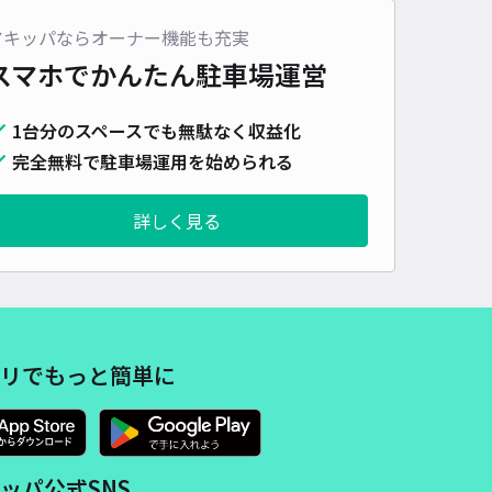
車種
オートバイ
軽自動車
コンパクトカー
中型車
ワンボックス
大型車・SUV
アキッパならオーナー機能も充実
スマホでかんたん
駐車場運営
詳細へ
1台分のスペースでも無駄なく収益化
完全無料で駐車場運用を始められる
町2-15 月極駐車場
5
/ 1件
00〜
詳しく見る
/ 日
¥50〜 / 15分
貸し可
時間
24時間営業
タイプ
平置き
再入庫
可
500cm 以下
車幅
190cm 以下
高さ
制限なし
リでもっと簡単に
車種
オートバイ
軽自動車
コンパクトカー
中型車
ワンボックス
大型車・SUV
詳細へ
ッパ公式SNS