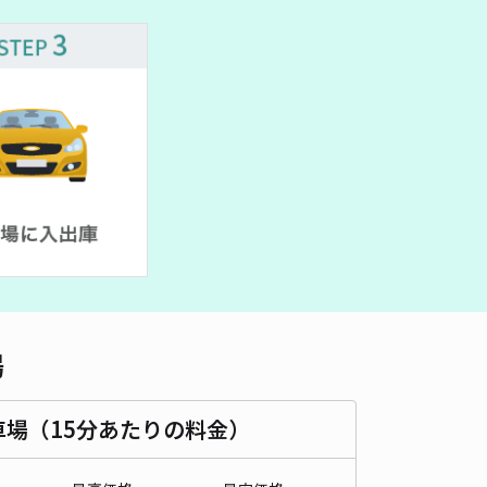
車種
オートバイ
軽自動車
コンパクトカー
中型車
ワンボックス
大型車・SUV
詳細へ
町1丁目17-24駐車場
4.5
/ 2件
00〜
/ 日
時間
24時間営業
タイプ
平置き
再入庫
不可
430cm 以下
車幅
170cm 以下
高さ
170cm 以下
場
車種
オートバイ
軽自動車
コンパクトカー
中型車
ワンボックス
大型車・SUV
車場（15分あたりの料金）
詳細へ