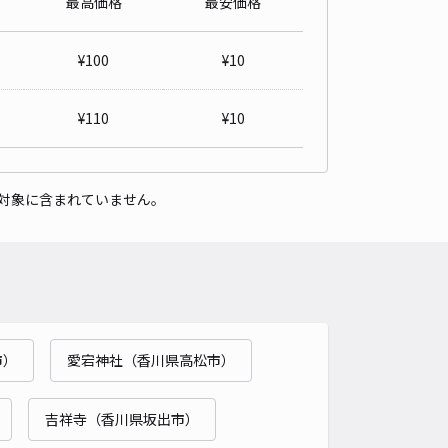
最高価格
最安価格
12-3駐車場
4.4
/ 16件
¥
100
¥
10
00〜
/ 日
¥50〜 / 15分
貸し可
¥
110
¥
10
時間
24時間営業
タイプ
平置き
再入庫
可
対象に含まれていません。
500cm 以下
車幅
190cm 以下
高さ
300cm 以下
車種
オートバイ
軽自動車
コンパクトカー
中型車
ワンボックス
大型車・SUV
詳細へ
市）
愛宕神社（香川県高松市）
ca06]末広町 個宅駐車場
5
/ 1件
00〜
吉祥寺（香川県坂出市）
/ 日
¥50〜 / 15分