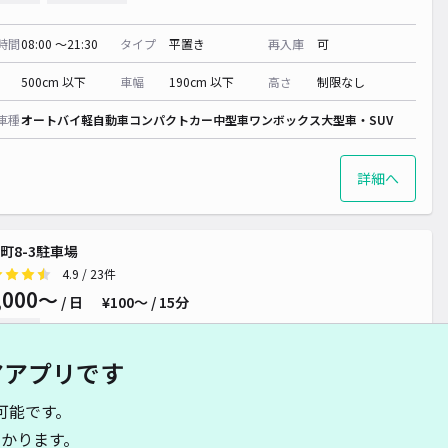
時間
08:00 〜21:30
タイプ
平置き
再入庫
可
500cm 以下
車幅
190cm 以下
高さ
制限なし
車種
オートバイ
軽自動車
コンパクトカー
中型車
ワンボックス
大型車・SUV
詳細へ
町8-3駐車場
4.9
/ 23件
,000〜
/ 日
¥100〜 / 15分
貸し可
アアプリです
時間
24時間営業
タイプ
平置き
再入庫
不可
可能です。
500cm 以下
車幅
190cm 以下
高さ
200cm 以下
かります。