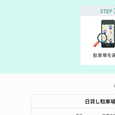
¥ 500~
日貸し駐車