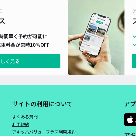
対応
に
ス
時間早く予約が可能に
車料金が常時10%OFF
中央
¥5
詳しく見る
時間
貸出
長さ
サイトの利用について
アプ
対応
よくある質問
利用規約
アキッパバリュープラス利用規約
アキ