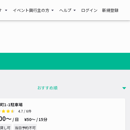
す
イベント興行主の方
ヘルプ
ログイン
新規登録
町1-1駐車場
4.7
/ 6件
00〜
/ 日
¥50〜 / 15分
貸し可
当日予約不可