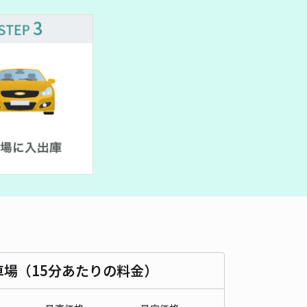
車種
オートバイ
軽自動車
コンパクトカー
中型車
ワンボックス
大型車・SUV
詳細へ
リッチ久保駐車場
4.9
/ 11件
75〜
/ 日
¥30〜 / 15分
貸し可
時間
24時間営業
タイプ
平置き
再入庫
可
490cm 以下
車幅
195cm 以下
高さ
制限なし
車種
オートバイ
軽自動車
コンパクトカー
中型車
ワンボックス
大型車・SUV
車場（15分あたりの料金）
詳細へ