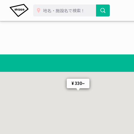
¥ 500~
¥ 330~