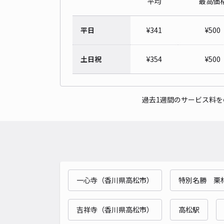
平均
最高価
平日
¥
341
¥
500
土日祝
¥
354
¥
500
過去1週間のサービス料
一心寺（香川県高松市）
特別名勝 栗
吉祥寺（香川県高松市）
高松駅