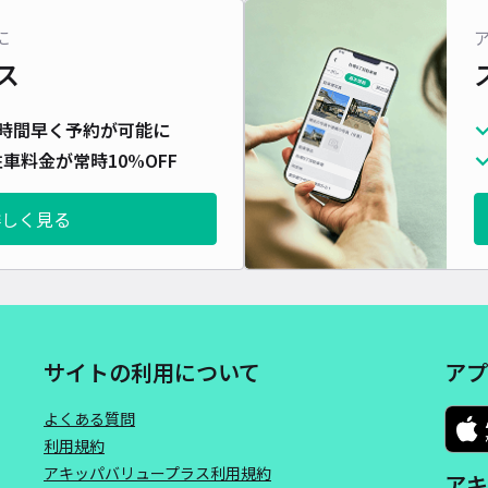
対応
に
ス
時間早く予約が可能に
車料金が常時10%OFF
多肥
¥3
詳しく見る
貸出
長さ
サイトの利用について
アプ
対応
よくある質問
利用規約
アキッパバリュープラス利用規約
アキ