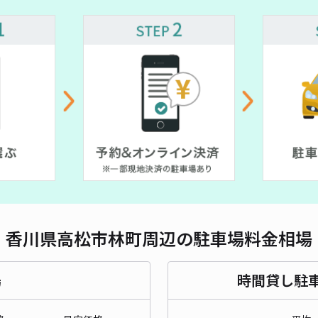
対応
サン
¥2
時間
貸出
長さ
香川県高松市林町周辺の駐車場料金相場
対応
場
時間貸し駐