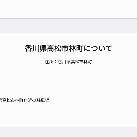
時間
貸出
長さ
対応
香川県高松市林町について
住所：香川県高松市林町
こと
¥5
県高松市林町付近の駐車場
貸出
長さ