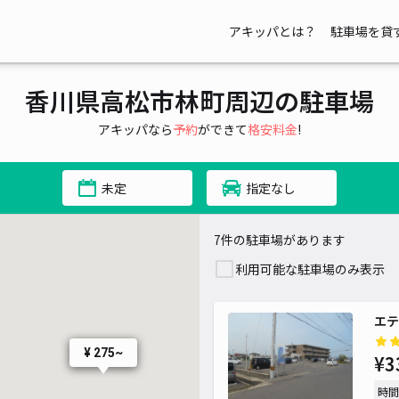
アキッパとは？
駐車場を貸
香川県高松市林町周辺の駐車場
アキッパなら
予約
ができて
格安料金
!
未定
指定なし
7件の駐車場があります
利用可能な駐車場のみ表示
エテ
¥ 275~
¥3
時間