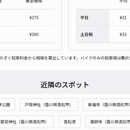
格
最安価格
平均
アビ
¥
275
平日
¥
31
¥3
時間
¥
300
土日祝
¥
33
貸出
をのぞく駐車料金から相場を算出しています。バイクのみの駐車場は集計
長さ
対応
近隣のスポット
林公園
戸隠神社（香川県高松市）
東福寺（香川県高松市
クリ
¥3
愛宕神社（香川県高松市）
高松港
薬師寺（香川県高松