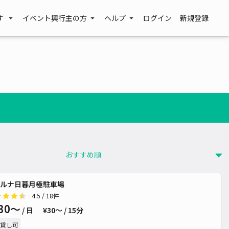
す
イベント興行主の方
ヘルプ
ログイン
新規登録
ルナ日暮月極駐車場
4.5
/ 18件
30〜
/ 日
¥30〜 / 15分
貸し可