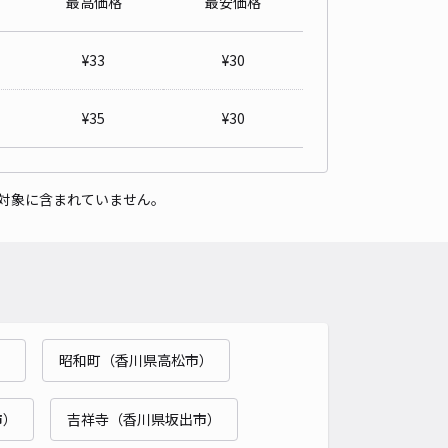
最高価格
最安価格
タシオン21駐車場
5
/ 12件
¥
33
¥
30
30〜
/ 日
¥33〜 / 15分
貸し可
¥
35
¥
30
時間
24時間営業
タイプ
平置き
再入庫
可
対象に含まれていません。
465cm 以下
車幅
180cm 以下
高さ
制限なし
車種
オートバイ
軽自動車
コンパクトカー
中型車
ワンボックス
大型車・SUV
詳細へ
）
昭和町（香川県高松市）
スタルパレス駐車場
4.6
/ 7件
30〜
市）
吉祥寺（香川県坂出市）
/ 日
¥30〜 / 15分