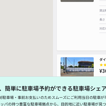
貸出
長さ
対応
ダイ
¥3
、簡単に駐車場予約ができる駐車場シェ
貸出
制駐車場・事前お支払いのためスムーズにご利用当日の駐車が
長さ
キッパの持つ豊富な駐車場拠点から、目的地に近い駐車場が見つ