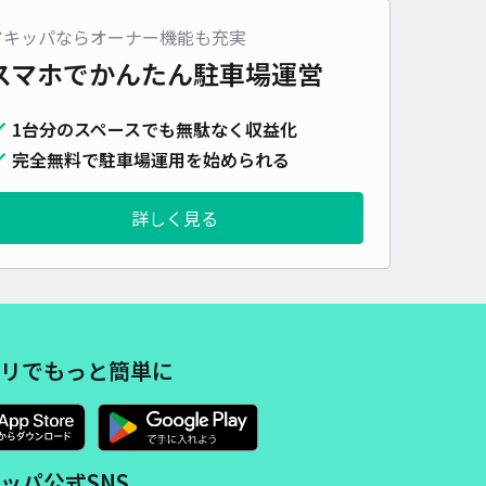
車種
オートバイ
軽自動車
コンパクトカー
中型車
ワンボックス
大型車・SUV
アキッパならオーナー機能も充実
スマホでかんたん
駐車場運営
詳細へ
1台分のスペースでも無駄なく収益化
完全無料で駐車場運用を始められる
上町S1駐車場
0
/ 0件
00〜
詳しく見る
/ 日
時間
24時間営業
タイプ
平置き
再入庫
可
480cm 以下
車幅
180cm 以下
高さ
制限なし
リでもっと簡単に
車種
オートバイ
軽自動車
コンパクトカー
中型車
ワンボックス
大型車・SUV
詳細へ
ッパ公式SNS