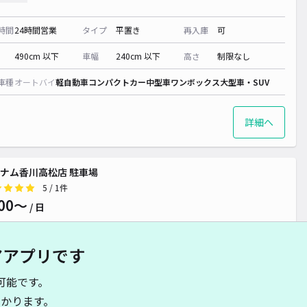
時間
24時間営業
タイプ
平置き
再入庫
可
490cm 以下
車幅
240cm 以下
高さ
制限なし
車種
オートバイ
軽自動車
コンパクトカー
中型車
ワンボックス
大型車・SUV
詳細へ
ナム香川高松店 駐車場
5
/ 1件
00〜
/ 日
アアプリです
時間
24時間営業
タイプ
平置き
再入庫
可
可能です。
500cm 以下
車幅
250cm 以下
高さ
制限なし
かります。