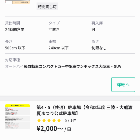
時間貸し可
貸出時間
タイプ
再入庫
24時間営業
平置き
可
長さ
車幅
高さ
500cm 以下
240cm 以下
制限なし
対応車種
オートバイ
軽自動車
コンパクトカー
中型車
ワンボックス
大型車・SUV
詳細へ
第4・5（共通）駐車場【令和8年度 三陸・大船渡
夏まつり公式駐車場】
5
/ 1件
¥2,000〜
/ 日