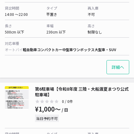
貸出時間
タイプ
再入庫
14:00 〜22:00
平置き
不可
長さ
車幅
高さ
500cm 以下
230cm 以下
制限なし
対応車種
オートバイ
軽自動車
コンパクトカー
中型車
ワンボックス
大型車・SUV
詳細へ
第6駐車場【令和8年度 三陸・大船渡夏まつり公式
駐車場】
0
/ 0件
¥1,000〜
/ 日
当日予約不可
貸出時間
タイプ
再入庫