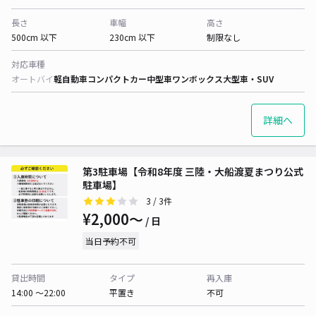
長さ
車幅
高さ
500cm 以下
230cm 以下
制限なし
対応車種
オートバイ
軽自動車
コンパクトカー
中型車
ワンボックス
大型車・SUV
詳細へ
第3駐車場【令和8年度 三陸・大船渡夏まつり公式
駐車場】
3
/ 3件
¥2,000〜
/ 日
当日予約不可
貸出時間
タイプ
再入庫
14:00 〜22:00
平置き
不可