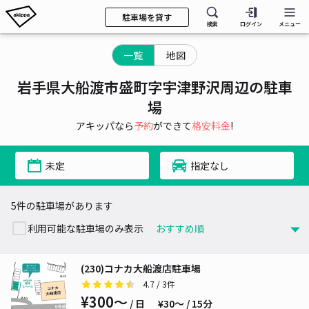
駐車場を貸す
検索
ログイン
メニュー
一覧
地図
岩手県大船渡市盛町字宇津野沢周辺の駐車
場
アキッパなら
予約
ができて
格安料金
!
未定
指定なし
5件の駐車場があります
利用可能な駐車場のみ表示
(230)コナカ大船渡店駐車場
4.7
/ 3件
¥300〜
/ 日
¥30〜 / 15分