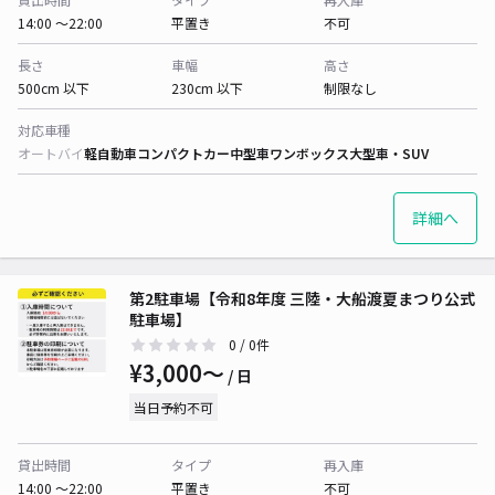
14:00 〜22:00
平置き
不可
長さ
車幅
高さ
500cm 以下
230cm 以下
制限なし
対応車種
オートバイ
軽自動車
コンパクトカー
中型車
ワンボックス
大型車・SUV
詳細へ
第2駐車場【令和8年度 三陸・大船渡夏まつり公式
駐車場】
0
/ 0件
¥3,000〜
/ 日
当日予約不可
貸出時間
タイプ
再入庫
14:00 〜22:00
平置き
不可