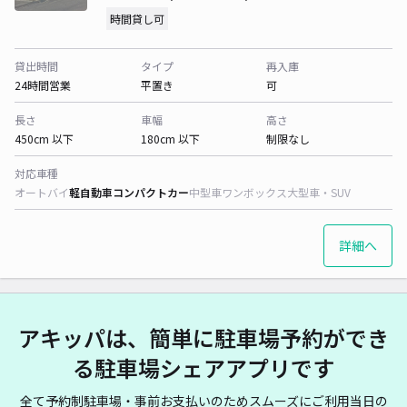
時間貸し可
貸出時間
タイプ
再入庫
24時間営業
平置き
可
長さ
車幅
高さ
450cm 以下
180cm 以下
制限なし
対応車種
オートバイ
軽自動車
コンパクトカー
中型車
ワンボックス
大型車・SUV
詳細へ
アキッパは、簡単に駐車場予約ができ
る駐車場シェアアプリです
全て予約制駐車場・事前お支払いのためスムーズにご利用当日の