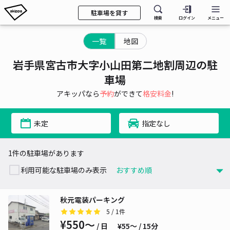
駐車場を貸す
検索
ログイン
メニュー
一覧
地図
岩手県宮古市大字小山田第二地割周辺の駐
車場
アキッパなら
予約
ができて
格安料金
!
未定
指定なし
1件の駐車場があります
利用可能な駐車場のみ表示
秋元電装パーキング
5
/ 1件
¥550〜
/ 日
¥55〜 / 15分